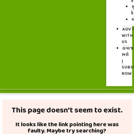
ફ
સ
ક
એ
ADV
WITH
US
લવા
ભરો
|
SUBS
NOW
This page doesn't seem to exist.
It looks like the link pointing here was
faulty. Maybe try searching?