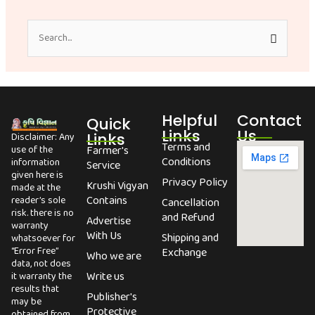
Search
for:
Helpful
Contact
Quick
Links
Us
Links
Disclaimer: Any
Terms and
use of the
Farmer's
Conditions
information
Service
given here is
Privacy Policy
Krushi Vigyan
made at the
Contains
reader’s sole
Cancellation
risk. there is no
and Refund
Advertise
warranty
With Us
Shipping and
whatsoever for
“Error Free”
Exchange
Who we are
data, not does
Write us
it warranty the
results that
Publisher's
may be
Protective
obtained from