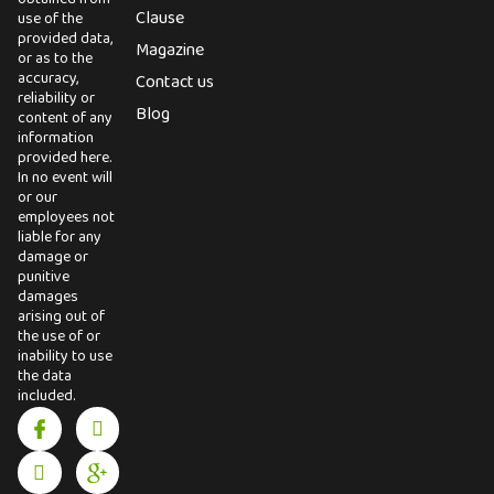
Clause
use of the
provided data,
Magazine
or as to the
accuracy,
Contact us
reliability or
Blog
content of any
information
provided here.
In no event will
or our
employees not
liable for any
damage or
punitive
damages
arising out of
the use of or
inability to use
the data
included.
I
I
X
I
c
n
-
c
o
s
t
o
n
t
w
n