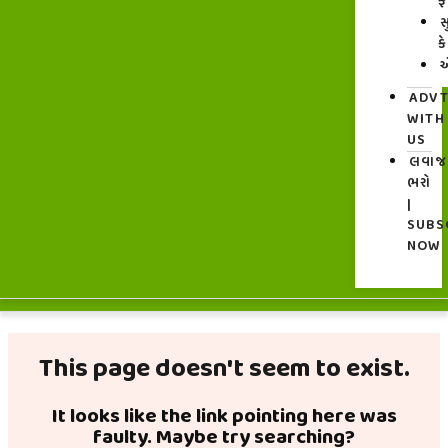
ફ
સ
ક
એ
ADV
WITH
US
લવા
ભરો
|
SUBS
NOW
This page doesn't seem to exist.
It looks like the link pointing here was
faulty. Maybe try searching?