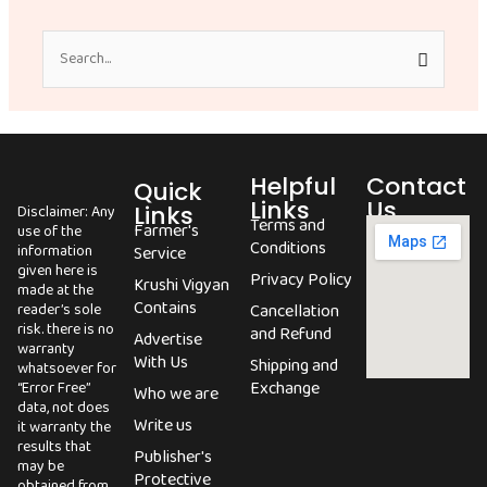
Search
for:
Helpful
Contact
Quick
Links
Us
Links
Disclaimer: Any
Terms and
Farmer's
use of the
Conditions
information
Service
given here is
Privacy Policy
Krushi Vigyan
made at the
Contains
reader’s sole
Cancellation
risk. there is no
and Refund
Advertise
warranty
With Us
Shipping and
whatsoever for
Exchange
“Error Free”
Who we are
data, not does
Write us
it warranty the
results that
Publisher's
may be
Protective
obtained from