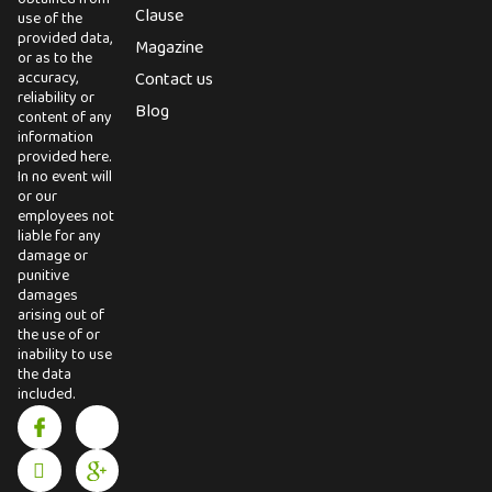
Clause
use of the
provided data,
Magazine
or as to the
accuracy,
Contact us
reliability or
Blog
content of any
information
provided here.
In no event will
or our
employees not
liable for any
damage or
punitive
damages
arising out of
the use of or
inability to use
the data
included.
I
I
X
I
c
n
-
c
o
s
t
o
n
t
w
n