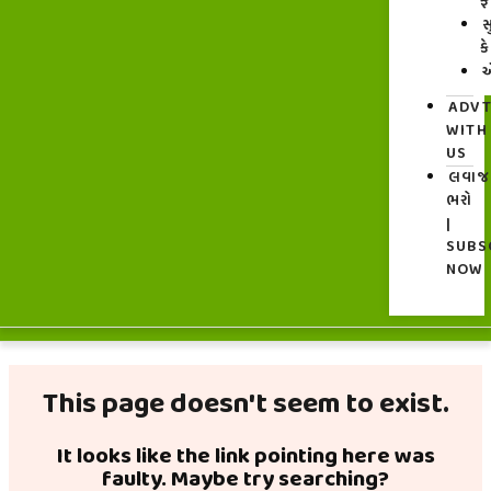
ફ
સ
ક
એ
ADV
WITH
US
લવા
ભરો
|
SUBS
NOW
This page doesn't seem to exist.
It looks like the link pointing here was
faulty. Maybe try searching?