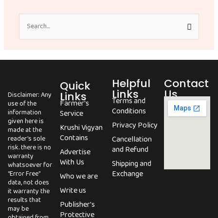
Search
for:
Helpful
Contact
Quick
Links
Us
Links
Disclaimer: Any
Terms and
Farmer's
use of the
Conditions
information
Service
given here is
Privacy Policy
Krushi Vigyan
made at the
Contains
reader’s sole
Cancellation
risk. there is no
and Refund
Advertise
warranty
With Us
Shipping and
whatsoever for
Exchange
“Error Free”
Who we are
data, not does
Write us
it warranty the
results that
Publisher's
may be
Protective
obtained from