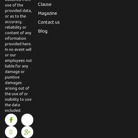
Clause
use of the
provided data,
Magazine
or as to the
accuracy,
Contact us
reliability or
Blog
content of any
information
provided here.
In no event will
or our
employees not
liable for any
damage or
punitive
damages
arising out of
the use of or
inability to use
the data
included.
I
I
X
I
c
n
-
c
o
s
t
o
n
t
w
n