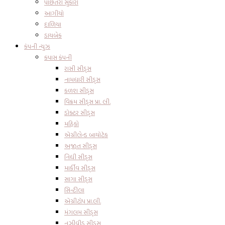
પાછતરો સુકારો
આગીયો
દાળિયા
ડાયબેક
કંપની ન્યુઝ
કપાસ કંપની
રાસી સીડ્સ
નામધારી સીડ્સ
કળશ સીડ્સ
વિક્રમ સીડ્સ પ્રા. લી.
ડોક્ટર સીડ્સ
મહિકો
એગ્રીલેન્ડ બાયોટેક
અજીત સીડ્સ
નિધી સીડ્સ
માર્કીવ સીડ્સ
સાગા સીડ્સ
સિન્ટીલા
એગ્રીટોપ પ્રા.લી.
મંગલમ સીડ્સ
નુઝીવીડુ સીડ્સ