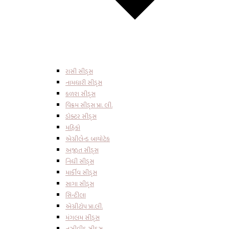
રાસી સીડ્સ
નામધારી સીડ્સ
કળશ સીડ્સ
વિક્રમ સીડ્સ પ્રા. લી.
ડોક્ટર સીડ્સ
મહિકો
એગ્રીલેન્ડ બાયોટેક
અજીત સીડ્સ
નિધી સીડ્સ
માર્કીવ સીડ્સ
સાગા સીડ્સ
સિન્ટીલા
એગ્રીટોપ પ્રા.લી.
મંગલમ સીડ્સ
નુઝીવીડુ સીડ્સ