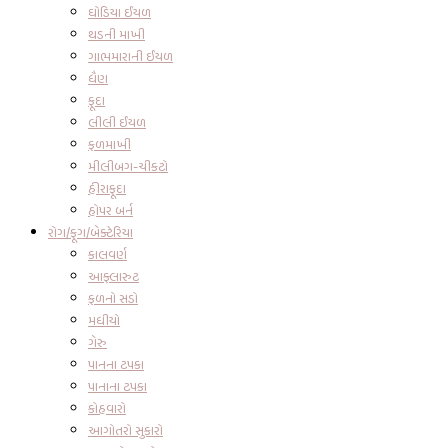
ઘોડિયા ઈયળ
થડની માખી
ગાભમારાની ઈયળ
ધૈણ
ફૂદા
લીલી ઈયળ
ફળમાખી
મીલીબગ-ચીકટો
હીરાફૂદા
હોપર બર્ન
રોગ/ફૂગ/બેક્ટેરિયા
કાલવર્ણ
આફ્લારુટ
ફળનો સડો
મધીયો
ગેરુ
પાનના ટપકા
પાનાના ટપકા
કોહવારો
આગોતરો સુકારો