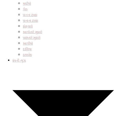
મધીયો
ગેરુ
પાનના ટપકા
પાનાના ટપકા
કોહવારો
આગોતરો સુકારો
પાછતરો સુકારો
આગીયો
દાળિયા
ડાયબેક
કંપની ન્યુઝ