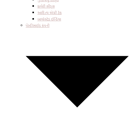
કાવેરી સીડ્સ
આદિત્ય એગ્રી ટેક
બાયોસ્ટેડ ઇન્ડિયા
પેસ્ટીસાઇડ કંપની