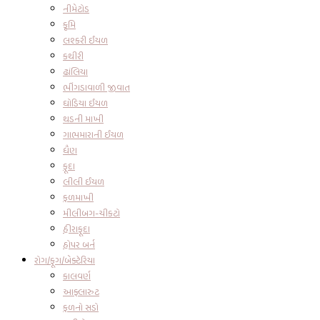
નીમેટોડ
કૃમિ
લશ્કરી ઈયળ
કથીરી
ઢાંલિયા
ભીંગડાવાળી જીવાત
ઘોડિયા ઈયળ
થડની માખી
ગાભમારાની ઈયળ
ધૈણ
ફૂદા
લીલી ઈયળ
ફળમાખી
મીલીબગ-ચીકટો
હીરાફૂદા
હોપર બર્ન
રોગ/ફૂગ/બેક્ટેરિયા
કાલવર્ણ
આફ્લારુટ
ફળનો સડો