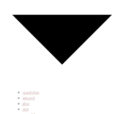
ગુલાબી ઈયળ
સફેદમાખી
થ્રીપ્સ
મોલો