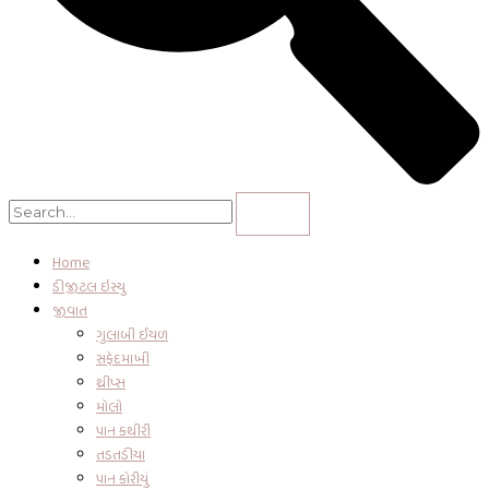
Home
ડીજીટલ ઇસ્યુ
જીવાત
ગુલાબી ઈયળ
સફેદમાખી
થ્રીપ્સ
મોલો
પાન કથીરી
તડતડીયા
પાન કોરીયું