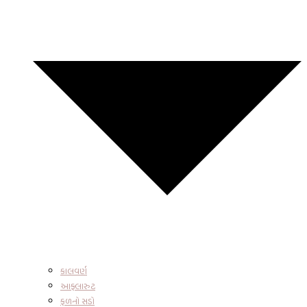
કાલવર્ણ
આફ્લારુટ
ફળનો સડો