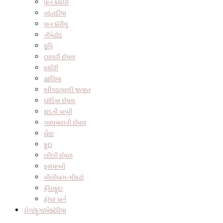
પાન કથીરી
તડતડીયા
પાન કોરીયું
નીમેટોડ
કૃમિ
લશ્કરી ઈયળ
કથીરી
ઢાંલિયા
ભીંગડાવાળી જીવાત
ઘોડિયા ઈયળ
થડની માખી
ગાભમારાની ઈયળ
ધૈણ
ફૂદા
લીલી ઈયળ
ફળમાખી
મીલીબગ-ચીકટો
હીરાફૂદા
હોપર બર્ન
રોગ/ફૂગ/બેક્ટેરિયા