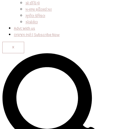
ગ્રો ઈન્ડિગો
મનશ્યા ફર્ટિલાઇઝર
સુમીલ કેમિકલ
એગ્રોસેલ
Advt With us
લવાજમ ભરો | Subscribe Now
X