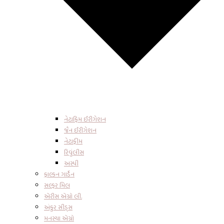
નેટાફિમ ઈરીગેશન
જૈન ઈરીગેશન
નેટાફીમ
રિવુંલીસ
અસ્પી
ફાલ્કન ગાર્ડેન
સલ્ફર મિલ
એરીસ એગ્રો લી.
અંકુર સીડ્સ
મનસ્યા એગ્રો