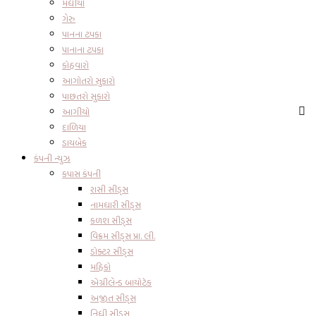
મધીયો
ગેરુ
પાનના ટપકા
પાનાના ટપકા
કોહવારો
આગોતરો સુકારો
પાછતરો સુકારો
આગીયો
દાળિયા
ડાયબેક
કંપની ન્યુઝ
કપાસ કંપની
રાસી સીડ્સ
નામધારી સીડ્સ
કળશ સીડ્સ
વિક્રમ સીડ્સ પ્રા. લી.
ડોક્ટર સીડ્સ
મહિકો
એગ્રીલેન્ડ બાયોટેક
અજીત સીડ્સ
નિધી સીડ્સ