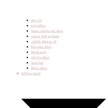
UPL LTD
કર્તવ્ય સીડ્સ
એક્સન હાઇવેજ રાસી સીડ્સ
ગ્લોબલ એગ્રી જીનેટિક્સ
નુઝીવીડું સીડ્સ પ્રા. લી.
વિએનઆર સીડ્સ
સીડવર્ક કંપની
સેમીનીઝ સીડ્સ
બોમ્બે સુપર
સિંજેન્ટા સીડ્સ
ઇરીગેશન સાધનો