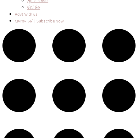
સુમીલ કેમિકલ
એગ્રોસેલ
Advt With us
લવાજમ ભરો | Subscribe Now