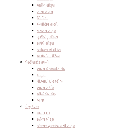
માર્કીવ સીડ્સ
સાગા સીડ્સ
સિન્ટીલા
એગ્રીટોપ પ્રા.લી.
મંગલમ સીડ્સ
નુઝીવીડુ સીડ્સ
કાવેરી સીડ્સ
આદિત્ય એગ્રી ટેક
બાયોસ્ટેડ ઇન્ડિયા
પેસ્ટીસાઇડ કંપની
ભારત ઇન્સેક્ટીસાઈડ
ધાનુકા
પી.આઈ. ઇન્ડસ્ટ્રીઝ
ભારત સર્ટીસ
બીએએસએફ
બાયર
વેજીટેબલ
UPL LTD
કર્તવ્ય સીડ્સ
એક્સન હાઇવેજ રાસી સીડ્સ