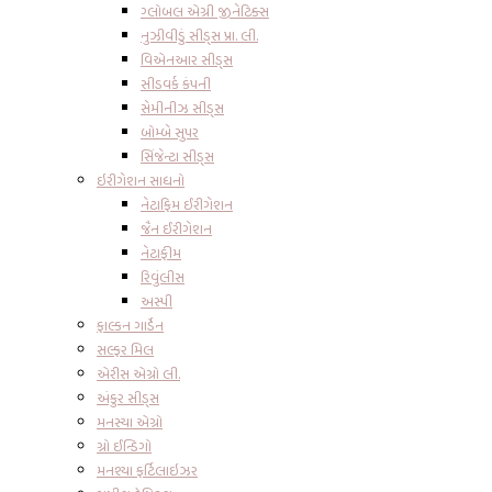
ગ્લોબલ એગ્રી જીનેટિક્સ
નુઝીવીડું સીડ્સ પ્રા. લી.
વિએનઆર સીડ્સ
સીડવર્ક કંપની
સેમીનીઝ સીડ્સ
બોમ્બે સુપર
સિંજેન્ટા સીડ્સ
ઇરીગેશન સાધનો
નેટાફિમ ઈરીગેશન
જૈન ઈરીગેશન
નેટાફીમ
રિવુંલીસ
અસ્પી
ફાલ્કન ગાર્ડેન
સલ્ફર મિલ
એરીસ એગ્રો લી.
અંકુર સીડ્સ
મનસ્યા એગ્રો
ગ્રો ઈન્ડિગો
મનશ્યા ફર્ટિલાઇઝર