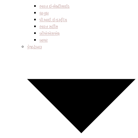
ભારત ઇન્સેક્ટીસાઈડ
ધાનુકા
પી.આઈ. ઇન્ડસ્ટ્રીઝ
ભારત સર્ટીસ
બીએએસએફ
બાયર
વેજીટેબલ