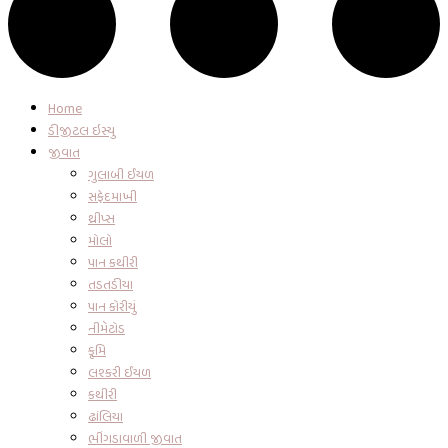
Home
ડીજીટલ ઇસ્યુ
જીવાત
ગુલાબી ઈયળ
સફેદમાખી
થ્રીપ્સ
મોલો
પાન કથીરી
તડતડીયા
પાન કોરીયું
નીમેટોડ
કૃમિ
લશ્કરી ઈયળ
કથીરી
ઢાંલિયા
ભીંગડાવાળી જીવાત