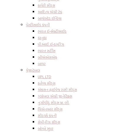
કાવેરી સીડ્સ
આદિત્ય એગ્રી ટેક
બાયોસ્ટેડ ઇન્ડિયા
પેસ્ટીસાઇડ કંપની
ભારત ઇન્સેક્ટીસાઈડ
ધાનુકા
પી.આઈ. ઇન્ડસ્ટ્રીઝ
ભારત સર્ટીસ
બીએએસએફ
બાયર
વેજીટેબલ
UPL LTD
કર્તવ્ય સીડ્સ
એક્સન હાઇવેજ રાસી સીડ્સ
ગ્લોબલ એગ્રી જીનેટિક્સ
નુઝીવીડું સીડ્સ પ્રા. લી.
વિએનઆર સીડ્સ
સીડવર્ક કંપની
સેમીનીઝ સીડ્સ
બોમ્બે સુપર