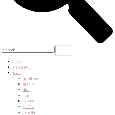
Home
ડીજીટલ ઇસ્યુ
જીવાત
ગુલાબી ઈયળ
સફેદમાખી
થ્રીપ્સ
મોલો
પાન કથીરી
તડતડીયા
પાન કોરીયું