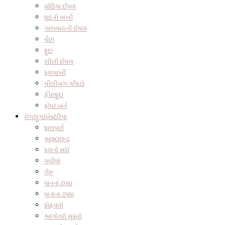
ઘોડિયા ઈયળ
થડની માખી
ગાભમારાની ઈયળ
ધૈણ
ફૂદા
લીલી ઈયળ
ફળમાખી
મીલીબગ-ચીકટો
હીરાફૂદા
હોપર બર્ન
રોગ/ફૂગ/બેક્ટેરિયા
કાલવર્ણ
આફ્લારુટ
ફળનો સડો
મધીયો
ગેરુ
પાનના ટપકા
પાનાના ટપકા
કોહવારો
આગોતરો સુકારો