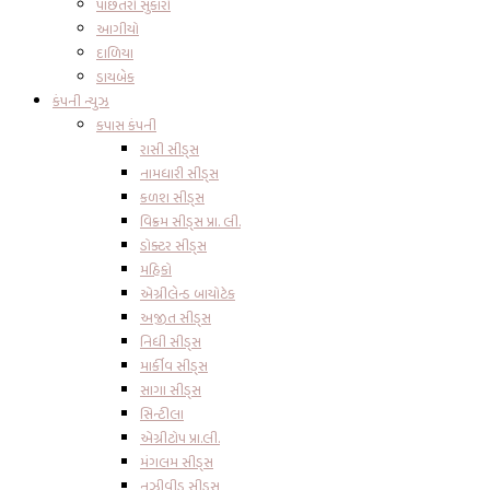
પાછતરો સુકારો
આગીયો
દાળિયા
ડાયબેક
કંપની ન્યુઝ
કપાસ કંપની
રાસી સીડ્સ
નામધારી સીડ્સ
કળશ સીડ્સ
વિક્રમ સીડ્સ પ્રા. લી.
ડોક્ટર સીડ્સ
મહિકો
એગ્રીલેન્ડ બાયોટેક
અજીત સીડ્સ
નિધી સીડ્સ
માર્કીવ સીડ્સ
સાગા સીડ્સ
સિન્ટીલા
એગ્રીટોપ પ્રા.લી.
મંગલમ સીડ્સ
નુઝીવીડુ સીડ્સ