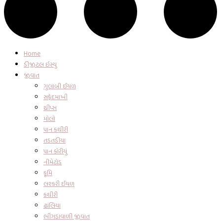
Home
ડીજીટલ ઇસ્યુ
જીવાત
ગુલાબી ઈયળ
સફેદમાખી
થ્રીપ્સ
મોલો
પાન કથીરી
તડતડીયા
પાન કોરીયું
નીમેટોડ
કૃમિ
લશ્કરી ઈયળ
કથીરી
ઢાંલિયા
ભીંગડાવાળી જીવાત