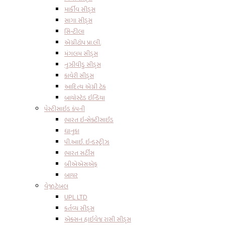
માર્કીવ સીડ્સ
સાગા સીડ્સ
સિન્ટીલા
એગ્રીટોપ પ્રા.લી.
મંગલમ સીડ્સ
નુઝીવીડુ સીડ્સ
કાવેરી સીડ્સ
આદિત્ય એગ્રી ટેક
બાયોસ્ટેડ ઇન્ડિયા
પેસ્ટીસાઇડ કંપની
ભારત ઇન્સેક્ટીસાઈડ
ધાનુકા
પી.આઈ. ઇન્ડસ્ટ્રીઝ
ભારત સર્ટીસ
બીએએસએફ
બાયર
વેજીટેબલ
UPL LTD
કર્તવ્ય સીડ્સ
એક્સન હાઇવેજ રાસી સીડ્સ