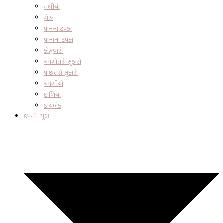
મધીયો
ગેરુ
પાનના ટપકા
પાનાના ટપકા
કોહવારો
આગોતરો સુકારો
પાછતરો સુકારો
આગીયો
દાળિયા
ડાયબેક
કંપની ન્યુઝ