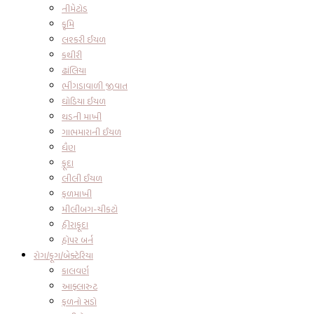
નીમેટોડ
કૃમિ
લશ્કરી ઈયળ
કથીરી
ઢાંલિયા
ભીંગડાવાળી જીવાત
ઘોડિયા ઈયળ
થડની માખી
ગાભમારાની ઈયળ
ધૈણ
ફૂદા
લીલી ઈયળ
ફળમાખી
મીલીબગ-ચીકટો
હીરાફૂદા
હોપર બર્ન
રોગ/ફૂગ/બેક્ટેરિયા
કાલવર્ણ
આફ્લારુટ
ફળનો સડો