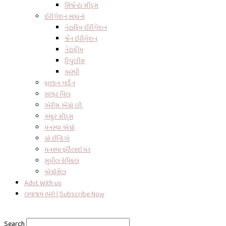
સિંજેન્ટા સીડ્સ
ઇરીગેશન સાધનો
નેટાફિમ ઈરીગેશન
જૈન ઈરીગેશન
નેટાફીમ
રિવુંલીસ
અસ્પી
ફાલ્કન ગાર્ડેન
સલ્ફર મિલ
એરીસ એગ્રો લી.
અંકુર સીડ્સ
મનસ્યા એગ્રો
ગ્રો ઈન્ડિગો
મનશ્યા ફર્ટિલાઇઝર
સુમીલ કેમિકલ
એગ્રોસેલ
Advt With us
લવાજમ ભરો | Subscribe Now
Search