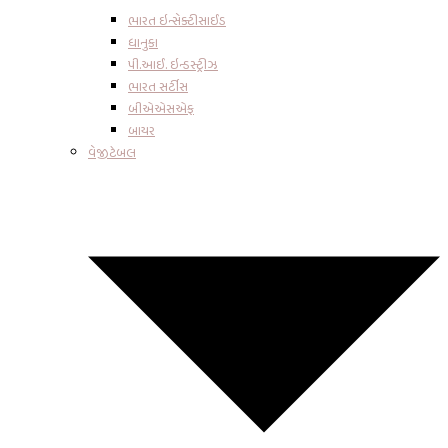
ભારત ઇન્સેક્ટીસાઈડ
ધાનુકા
પી.આઈ. ઇન્ડસ્ટ્રીઝ
ભારત સર્ટીસ
બીએએસએફ
બાયર
વેજીટેબલ