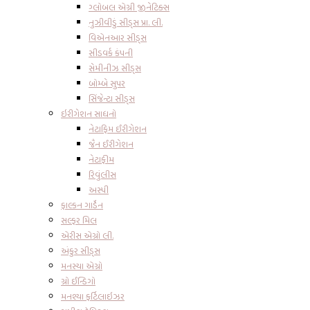
ગ્લોબલ એગ્રી જીનેટિક્સ
નુઝીવીડું સીડ્સ પ્રા. લી.
વિએનઆર સીડ્સ
સીડવર્ક કંપની
સેમીનીઝ સીડ્સ
બોમ્બે સુપર
સિંજેન્ટા સીડ્સ
ઇરીગેશન સાધનો
નેટાફિમ ઈરીગેશન
જૈન ઈરીગેશન
નેટાફીમ
રિવુંલીસ
અસ્પી
ફાલ્કન ગાર્ડેન
સલ્ફર મિલ
એરીસ એગ્રો લી.
અંકુર સીડ્સ
મનસ્યા એગ્રો
ગ્રો ઈન્ડિગો
મનશ્યા ફર્ટિલાઇઝર