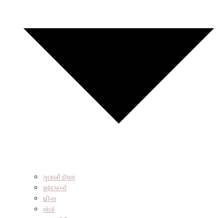
ગુલાબી ઈયળ
સફેદમાખી
થ્રીપ્સ
મોલો