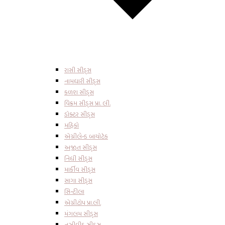
રાસી સીડ્સ
નામધારી સીડ્સ
કળશ સીડ્સ
વિક્રમ સીડ્સ પ્રા. લી.
ડોક્ટર સીડ્સ
મહિકો
એગ્રીલેન્ડ બાયોટેક
અજીત સીડ્સ
નિધી સીડ્સ
માર્કીવ સીડ્સ
સાગા સીડ્સ
સિન્ટીલા
એગ્રીટોપ પ્રા.લી.
મંગલમ સીડ્સ
નુઝીવીડુ સીડ્સ