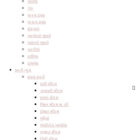
મધીયો
ગેરુ
પાનના ટપકા
પાનાના ટપકા
કોહવારો
આગોતરો સુકારો
પાછતરો સુકારો
આગીયો
દાળિયા
ડાયબેક
કંપની ન્યુઝ
કપાસ કંપની
રાસી સીડ્સ
નામધારી સીડ્સ
કળશ સીડ્સ
વિક્રમ સીડ્સ પ્રા. લી.
ડોક્ટર સીડ્સ
મહિકો
એગ્રીલેન્ડ બાયોટેક
અજીત સીડ્સ
નિધી સીડ્સ