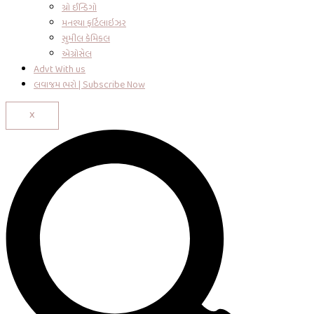
ગ્રો ઈન્ડિગો
મનશ્યા ફર્ટિલાઇઝર
સુમીલ કેમિકલ
એગ્રોસેલ
Advt With us
લવાજમ ભરો | Subscribe Now
X