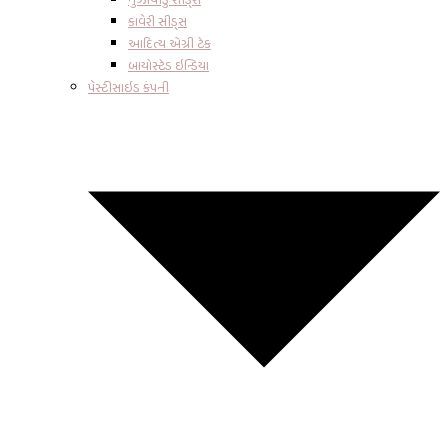
કાવેરી સીડ્સ
આદિત્ય એગ્રી ટેક
બાયોસ્ટેડ ઇન્ડિયા
પેસ્ટીસાઇડ કંપની