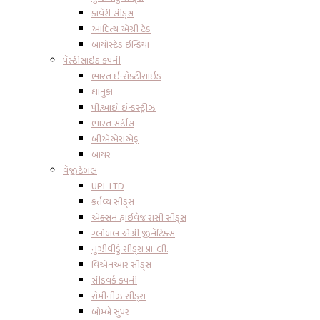
કાવેરી સીડ્સ
આદિત્ય એગ્રી ટેક
બાયોસ્ટેડ ઇન્ડિયા
પેસ્ટીસાઇડ કંપની
ભારત ઇન્સેક્ટીસાઈડ
ધાનુકા
પી.આઈ. ઇન્ડસ્ટ્રીઝ
ભારત સર્ટીસ
બીએએસએફ
બાયર
વેજીટેબલ
UPL LTD
કર્તવ્ય સીડ્સ
એક્સન હાઇવેજ રાસી સીડ્સ
ગ્લોબલ એગ્રી જીનેટિક્સ
નુઝીવીડું સીડ્સ પ્રા. લી.
વિએનઆર સીડ્સ
સીડવર્ક કંપની
સેમીનીઝ સીડ્સ
બોમ્બે સુપર