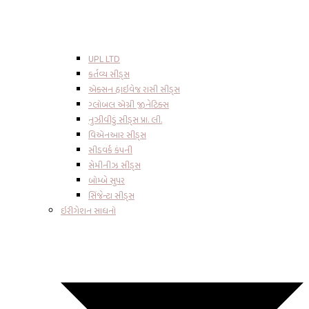
UPL LTD
કર્તવ્ય સીડ્સ
એક્સન હાઇવેજ રાસી સીડ્સ
ગ્લોબલ એગ્રી જીનેટિક્સ
નુઝીવીડું સીડ્સ પ્રા. લી.
વિએનઆર સીડ્સ
સીડવર્ક કંપની
સેમીનીઝ સીડ્સ
બોમ્બે સુપર
સિંજેન્ટા સીડ્સ
ઇરીગેશન સાધનો