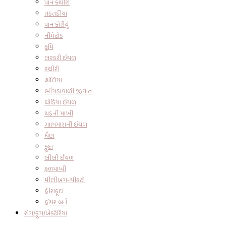
પાન કથીરી
તડતડીયા
પાન કોરીયું
નીમેટોડ
કૃમિ
લશ્કરી ઈયળ
કથીરી
ઢાંલિયા
ભીંગડાવાળી જીવાત
ઘોડિયા ઈયળ
થડની માખી
ગાભમારાની ઈયળ
ધૈણ
ફૂદા
લીલી ઈયળ
ફળમાખી
મીલીબગ-ચીકટો
હીરાફૂદા
હોપર બર્ન
રોગ/ફૂગ/બેક્ટેરિયા