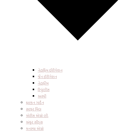
નેટાફિમ ઈરીગેશન
જૈન ઈરીગેશન
નેટાફીમ
રિવુંલીસ
અસ્પી
ફાલ્કન ગાર્ડેન
સલ્ફર મિલ
એરીસ એગ્રો લી.
અંકુર સીડ્સ
મનસ્યા એગ્રો