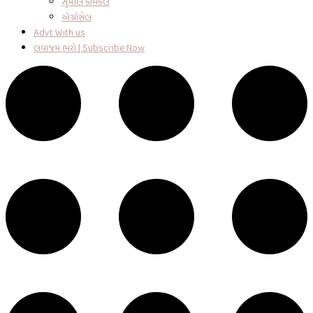
સુમીલ કેમિકલ
એગ્રોસેલ
Advt With us
લવાજમ ભરો | Subscribe Now