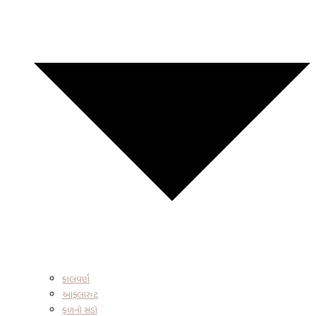
કાલવર્ણ
આફ્લારુટ
ફળનો સડો