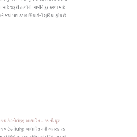
માટે જરૂરી તત્વોની ખામીને દૂર કરવા માટે
ે જયાં પણ ટપક સિંચાઈની સુવિધા હોય છે
LIN® ટેક્નોલોજી આધારિત – કંપનીન્યુઝ
ZOLIN® ટેક્નોલોજી આધારિત નવી અસરકારક