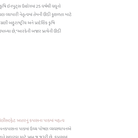
ૃષિ ઇનપુટ્સ ઉદ્યોગમાં 25 વર્ષથી વધુનો
વ્યાપારી નેતૃત્વમાં તેમની ઊંડી કુશળતા માટે
ણી બહુરાષ્ટ્રીય અને પ્રાદેશિક કૃષિ
સંભાળ્યા છે,“આરકેની બજાર પ્રત્યેની ઊંડી
લીસલ્ફેટ ખાતરનું કપાસના પાકમાં મહત્વ
ાપનકપાસના પાકમાં ઉચ્ચ પોષણ વ્યવસ્થાપનએ
તાને સુધારવા માટે ખૂબ જ જરૂરી છે. કપાસમાં