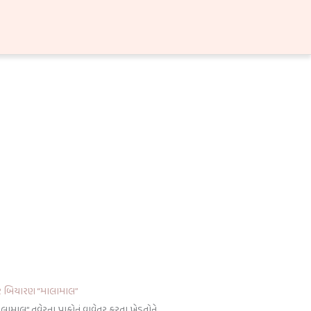
ુવેર બિયારણ “માલામાલ”
ામાલ” તુવેરના પાકોનું વાવેતર કરતા ખેડૂતોને