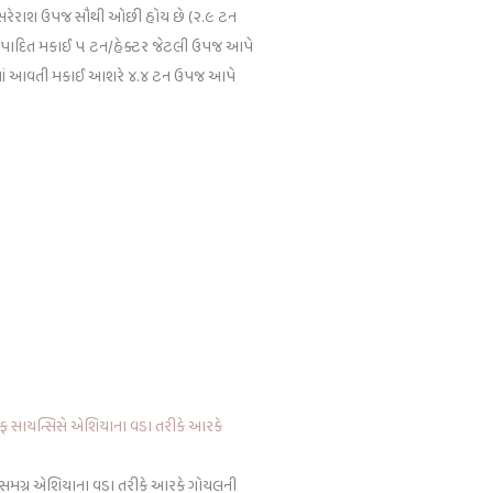
ે સરેરાશ ઉપજ સૌથી ઓછી હોય છે (૨.૯ ટન
ં ઉત્પાદિત મકાઈ ૫ ટન/હેક્ટર જેટલી ઉપજ આપે
ામાં આવતી મકાઈ આશરે ૪.૪ ટન ઉપજ આપે
લાઇફ સાયન્સિસે એશિયાના વડા તરીકે આરકે
ે સમગ્ર એશિયાના વડા તરીકે આરકે ગોયલની