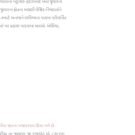
ારતના પટ્ટાચેરુ હૈદરાબાદ ખાતે જુવારના
 જુવારના ક્ષેત્રના અગ્રણી વૈશ્વિક નિષ્ણાતોને
સ્માર્ટ અનાજને ભવિષ્યના પાકમાં પરિવર્તિત
ઓ પર પ્રકાશ પાડવામાં આવ્યો. એશિયા,
મીવા જાતના બજારભાવ ઊંચા મળે છે..
વરીયા, તા: જસદણ. જી.રાજકોટ મો. ૮૭૮૦૦