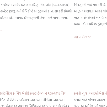
તાજેતરમાં સક્રિય ઘટક: ક્લોરેન્ટ્રાનિલિપ્રોલ (SC 47.85%).
નિમણૂકની જાહેરાત કરી છે. ક
ન્સન્ટ્રેટ (SC). અને લેપિડોપ્ટેરન જીવાતો દા.ત. લશ્કરી ઈયળો,
અનુભવ ધરાવતા, આરકે ગોયલ 
લૂપર્સ, થડ કોરી ખાનાર ઈયળ,ફળની ઈયળ અને પાન વાળનારી
જાણીતા છે. તેમણે અગાઉ અગ્ર
વ્યવસાયોમાં વરિષ્ઠ હોદ્દા 
>>
વધુ વાંચો>>>>
: પ્રોટેક્ટિવ ફાર્મિંગ એગ્રીટેક સ્ટાર્ટઅપ GROWiT ઇન્ડિયા
કંપની ન્યુઝ : આઈસીએલ પો
 ફાર્મિંગ એગ્રીટેક સ્ટાર્ટઅપ GROWiT ઇન્ડિયા GROWiT
કપાસ માટે પોષણ વ્યવસ્થ
L વેન્ચર ફંડ દ્વારા $3 મિલિયનનું ફંડ પ્રાપ્ત થયું છે. એકત્ર
ઉત્પાદન અને રેશાની ગુણવત્