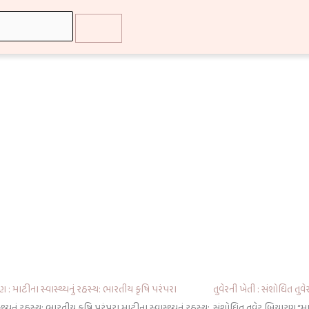
 : માટીના સ્વાસ્થ્યનું રહસ્ય: ભારતીય કૃષિ પરંપરા
તુવેરની ખેતી : સંશોધિત ત
્થ્યનું રહસ્ય: ભારતીય કૃષિ પરંપરા માટીના સ્વાસ્થ્યનું રહસ્ય:
સંશોધિત તુવેર બિયારણ “માલ