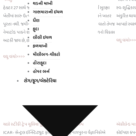
થડની માખી
હેક્ટર 27 સાથે જમીનજન્ય રોગો, જીવાતો અને નેમાટોડેથી સંપૂર્ણ સુરક્ષા
સ્વ-શુદ્ધિકરણ
ગાભમારાની ઈયળ
ખેતીમાં સારું ઉત્પાદન મેળવવા માટે માત્ર ગુણવત્તાવાળા બીજ અને ખાતર
અંકુરિત થાય 
ધૈણ
પૂરતા નથી. જમીનમાં રહેલા વિવિધ ફૂગજન્ય રોગો, હાનિકારક જીવાતો તેમજ
આપણે સ્વસ્
ફૂદા
નેમાટોડ પાકને શરૂઆતથી જ નુકસાન પહોંચાડે છે. પરિણામે મૂળનો વિકાસ
લીલી ઈયળ
વધુ વાંચો>>
અટકી જાય છે, છોડ પીળા પડે
ફળમાખી
મીલીબગ-ચીકટો
વધુ વાંચો>>>>
હીરાફૂદા
હોપર બર્ન
રોગ/ફૂગ/બેક્ટેરિયા
એગ્રીલેન્ડ મા
યલો સ્ટીકી ટ્રેપ ચૂસિયાં જીવાત માટે લોકપ્રિય વિકલ્પ
કોઇપણ કંપન
ICAR- સેન્ટ્રલ ઇન્સ્ટિટ્યૂટ ફોર કોટન રિસર્ચ, નાગપુરના વૈજ્ઞાનિકોએ