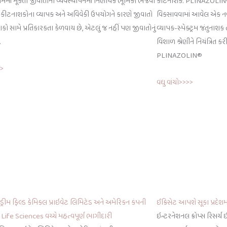
ોખમમાં મૂકતી જીવાતોના વ્યવસ્થાપનમાં નિર્ણાયક ભૂમિકા ભજવી
કીટનાશક. PLINAZOLIN® એ સિ
તુ કીટનાશકોના વ્યાપક અને અવિવેકી ઉપયોગને કારણે જીવાતો
વિકસાવવામાં આવેલ એક નવીન
ાશકો સામે પ્રતિકારકતા કેળવાય છે, એટલું જ નહીં પણ જીવાતોનું
વ્યાપક-સ્પેક્ટ્રમ જંતુનાશક
…
વિશાળ શ્રેણીને નિયંત્રિત ક
PLINAZOLIN®
>>
વધુ વાંચો>>>>
: ડ્રીમ ફિલ્ડ કેમિકલ પ્રાઇવેટ લિમિટેડ અને અમેરિકન કંપની
ઈક્રિસેટ આપશે સૂકા પ્રદેશમ
ife Sciences વચ્ચે મહત્વપૂર્ણ ભાગીદારી
ઇન્ટરનેશનલ ક્રોપ્સ રિસર્ચ