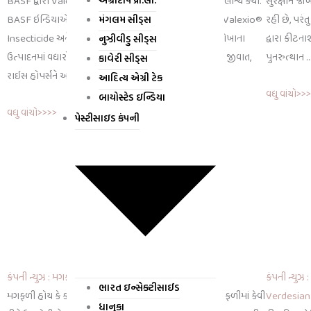
BASF દ્વારા Valexio® કીટનાશક અને Mibelya® ફુગનાશક લોન્ચ કર્યા.
સુરક્ષાને જ
BASF ઇન્ડિયાએ તેના બે નવીનતમ વૈશ્વિક પાક સંરક્ષણ ઉકેલો, Valexio®
રહી છે, પરં
મંગલમ સીડ્સ
Insecticide અને Mibelya® Fungicide લોન્ચ કર્યા છે, જે ચોખાના
દ્વારા કીટન
નુઝીવીડુ સીડ્સ
ઉત્પાદનમાં વધારો કરવામાં મદદ કરશે કારણ કે તે ચોખાના મુખ્ય જીવાત,
પુનરુત્થાન 
કાવેરી સીડ્સ
રાઇસ હોપર્સને અને શીથ બ્લાઈટ નિયંત્રણ જેવા
આદિત્ય એગ્રી ટેક
વધુ વાંચો>>
બાયોસ્ટેડ ઇન્ડિયા
વધુ વાંચો>>>>
પેસ્ટીસાઇડ કંપની
કંપની ન્યુઝ : મગફળી હોય કે કપાસ મેજરસોલનું કામ ઝક્કાસ
કંપની ન્યુઝ 
ભારત ઇન્સેક્ટીસાઈડ
મગફળી હોય કે કપાસ મેજરસોલનું કામ ઝક્કાસ મેજરસોલ મગફળીમાં કેવી
Verdesian L
ધાનુકા