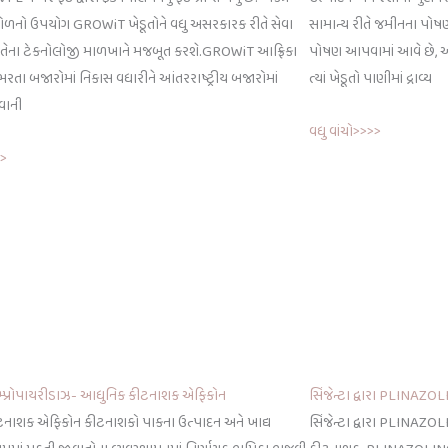
ડોળનો ઉપયોગ GROWiT ખેડૂતોને વધુ અસરકારક રીતે સેવા
સામાન્ય રીતે જમીનના પોષણ 
તેના ટેકનોલોજી માળખાને મજબૂત કરશે.GROWiT આફ્રિકા
પોષણ આપવામાં આવે છે, અન
રતા બજારોમાં નિકાસ વધારીને આંતરરાષ્ટ્રીય બજારોમાં
ત્યાં ખેડૂતો પાણીમાં દ્રાવ્ય
વાની
વધુ વાંચો>>>>
>>
ડિમ્પ્રોપાયરીડાઝ- આધુનિક કીટનાશક એફિકોન
સિંજેન્ટા દ્વારા PLINAZO
નાશક એફિકોન કીટનાશકો પાકના ઉત્પાદન અને ખાદ્ય
સિંજેન્ટા દ્વારા PLINA