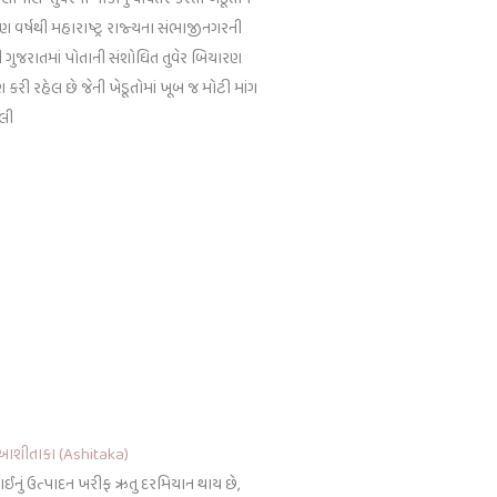
્રણ વર્ષથી મહારાષ્ટ્ર રાજ્યના સંભાજીનગરની
ની ગુજરાતમાં પોતાની સંશોધિત તુવેર બિયારણ
કરી રહેલ છે જેની ખેડૂતોમાં ખૂબ જ મોટી માંગ
લી
– આશીતાકા (Ashitaka)
ું ઉત્પાદન ખરીફ ઋતુ દરમિયાન થાય છે,