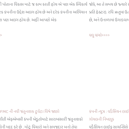
પની પોતાના વિકાસ માટે જ કામ કરતી હોય એ પણ એક સ્વિકાર્ય
જોકે, આ તે સમય છે જ્યાર
ેક કંપનીના ઉદ્દેશ અલગ હોય છે અને દરેક કંપનીના અભિયાન
પ્રતિ હેક્ટર). રવિ ઋતુમા
િકોણ પણ અલગ હોય છે. અહીં આપણે એક
છે, અને ઉનાળામાં ઉગાડવ
>>
વધુ વાંચો>>>>
: FMC ની નવી જંતુનાશક ટુવેંટા વિષે જાણો
કંપની ન્યુઝ : વર્ડેસિયન 
ીતી એફએમસી કંપની ખેડૂતોમાટે સારામાંસારી જંતુનાશકો
ગોયલની નિમણૂક
ોની મદદ કરે છે . મોટું વિચારો અને સમજદાર બનો તેવા
વર્ડેસિયન લાઇફ સાયન્સિસ