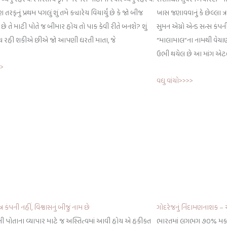
 તરફનું પ્રથમ પગલું શું તમે ક્યારેય વિચાર્યું છે કે જો બીજ
ખાસ જણાવવાનું કે છેલ્લા ત
છે તે માટી પોતે જ બીમાર હોય તો પાક કેવી રીતે બનશે? શું
સુમન એગ્રો એન્ડ સન્સ કંપ
થ રહી શકીએ છીએ જો આપણી ધરતી માતા, જે
“માલામાલ”ના નામથી વેચાણ 
ઉભી થયેલ છે આ માંગ એટ
>>
વધુ વાંચો>>>>
ત્ર કંપની નહીં, વિશ્વાસનું બીજું નામ છે
ગોદરેજનું નિંદામણનાશક 
ી પોતાના વ્યાપાર માટે જ અસ્તિત્વમાં આવી હોય એ હકીકત
ભારતમાં લગભગ ૭૦% મકાઈન