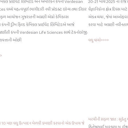
 કેમિકલ પ્રાઇવેટ લિમિટેડ અને અમેરિકન કંપની Verdesian
20-21 માર્ચ 2025 ના રોજ ભ
es વચ્ચે મહત્વપૂર્ણ ભાગીદારી નવી પ્રોડક્ટ લોન્ચ તથા ડીલર
વૈજ્ઞાનિકોના ક્ષેત્ર દિવસ માટે
ં સફળ આયોજન ગુજરાતની અગ્રણી એગ્રો કેમિકલ્સ
એકત્ર થયા , જેમાં આબોહવા-
િંગ કંપની ડ્રીમ ફિલ્ડ કેમિકલ પ્રાઈવેટ લિમિટેડએ આજે
કરવા માટે અગ્રણી નવીનતા
જાણીતી કંપની Verdesian Life Sciences સાથે ટેકનોલોજી
વધુ વાંચો>>>>
ુણવત્તાની ઓછી
>>
મરચીની સફળ જાત : સુકેતુ 
ઘે 10 મણ વધુ ઉત્પાદન મેળવી કમાણી કરવાનો એક ઉપાય જે
હિતેષભાઈ મારકણા મુ. ઈશ્