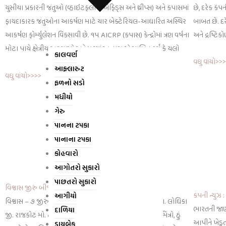
છે, દરેક કં
ચુસીયા પ્રકારની જંતુઓ (વ્હાઇટફ્લાય, એફિડ્સ અને થ્રીપ્સ) અને કપાસમાં
બાબત છે. દર
ફાયદાકારક જંતુઓના આકર્ષણ માટે ચાર બેક્ટેરિયલ-આધારિત અસ્થિર
અને દ્રષ્ટ
આકર્ષણ ફોર્મ્યુલેશન વિકસાવી છે. ૧૫ AICRP (કપાસ) કેન્દ્રોમાં ત્રણ વર્ષના
મોટા પાયે ક્ષેત્રીય અભ્યાસો અને મૂલ્યાંકન દ્વારા એ સાબિત કર્યું કે યલો
કાલવર્ણ
વધુ વાંચો>>
આફ્લારુટ
વધુ વાંચો>>>>
ફળનો સડો
મધીયો
ગેરુ
પાનના ટપકા
પાનાના ટપકા
કોહવારો
આગોતરો સુકારો
પાછતરો સુકારો
વિશ્વાસ જીરું બીજના સફળ અનુભવો.
કંપની ન્યુઝ 
આગીયો
વિશ્વાસ – ૭ જીરું મનસુખભાઈ ડાયાભાઇ વસોયા મુ. લોધિકા તા. લોધિકા
ભારતની જાણ
દાળિયા
જી. રાજકોટ મો. ૮૭૮૦૪૧૫૦૦૪ રામ રામ મારા વ્હાલા ખેડૂત મિત્રો, હું
આપીને ખેડૂત
ડાયબેક