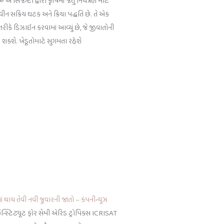
ંજેન્ટા દ્વારા કૃષિમાં જંતુ નિયંત્રણ માટે
 સક્રિય ઘટક અને ક્રિયા પદ્ધતિ છે. તે એક
 તરીકે ડિઝાઇન કરવામાં આવ્યું છે, જે જીવાતોની
રી શકશે. ખેડૂતોમાટે સુગમતા રહેશે
ાં થાય તેવી નવી જુવારની જાતો – કંપનીન્યુઝ
 ઇન્સ્ટિટ્યૂટ ફોર સેમી એરિડ ટ્રોપિકસ ICRISAT