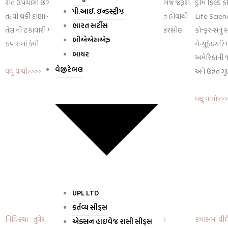
રીતે ઉપયોગી છે? સંતુલિત પોષકતત્વોયુક્ત ફૉસ્ફરસ, પોટાશ તેમજ જરૂરી
ડ્રીમ ફિલ્ડ
પી.આઈ. ઇન્ડસ્ટ્રીઝ
તત્વો થકી દાણા ની ગુણવતા, વજન માં વધારો કરે અને સલ્ફરયુક્ત હોવાથી
Life Scienc
ભારત સર્ટીસ
તેલ ની ટકાવારી પણ વધારે છે. ભલામણ : ૨-૩ ગ્રામ / લિટર મેજરસોલ
કોન્ફરન્સનુ
બીએએસએફ
કપાસમાં કેવી
મેન્યુફેક્ચર
બાયર
અમેરિકાની 
વેજીટેબલ
વધુ વાંચો>>>>
અને ઉન્નત ગ
વધુ વાંચો>>
UPL LTD
કર્તવ્ય સીડ્સ
નિધિકથા : તુવેર – ઓછા ખર્ચે વધુ નફો આપતો શ્રેષ્ઠ કઠોળ પાક
કપાસમાં વી
એક્સન હાઇવેજ રાસી સીડ્સ