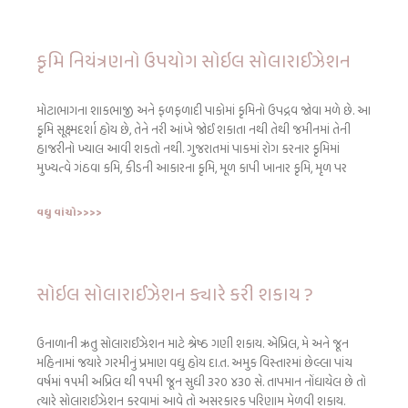
કૃમિ નિયંત્રણનો ઉપયોગ સોઇલ સોલારાઈઝેશન
મોટાભાગના શાકભાજી અને ફળફળાદી પાકોમાં કૃમિનો ઉપદ્રવ જોવા મળે છે. આ
કૃમિ સૂક્ષ્મદર્શા હોય છે, તેને નરી આંખે જોઈ શકાતા નથી તેથી જમીનમાં તેની
હાજરીનો ખ્યાલ આવી શકતો નથી. ગુજરાતમાં પાકમાં રોગ કરનાર કૃમિમાં
મુખ્યત્વે ગંઠવા કમિ, કીડની આકારના કૃમિ, મૂળ કાપી ખાનાર કૃમિ, મૃળ પર
વધુ વાંચો>>>>
સોઇલ સોલારાઈઝેશન ક્યારે કરી શકાય ?
ઉનાળાની ઋતુ સોલારાઈઝેશન માટે શ્રેષ્ઠ ગણી શકાય. એપ્રિલ, મે અને જૂન
મહિનામાં જયારે ગરમીનું પ્રમાણ વધુ હોય દા.ત. અમુક વિસ્તારમાં છેલ્લા પાંચ
વર્ષમાં ૧૫મી અપ્રિલ થી ૧૫મી જૂન સુધી ૩૨૦ ૪૩૦ સે. તાપમાન નોંધાયેલ છે તો
ત્યારે સોલારાઈઝેશન કરવામાં આવે તો અસરકારક પરિણામ મેળવી શકાય.