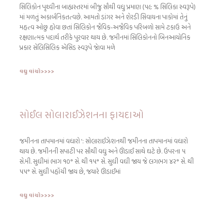
સિલિકોન પૃથ્વીના બાહ્યસ્તરમાં બીજુ સૌથી વધુ પ્રમાણ (૫૯ % સિલિકા સ્વરૂપે)
માં મળતું અકાર્બનિકતત્વછે. આમતો ડાંગર અને શેરડી સિવાયના પાકોમાં તેનું
મહત્વ ઓછુ હોવા છતાં સિલિકોન જૈવિક-અજૈવિક પરિબળો સામે ટકાઉ અને
રક્ષણાત્મક પદાર્થ તરીકે પુરવાર થાય છે. જમીનમાં સિલિકોનનો બિનઆયોનિક
પ્રકાર સેલિસિલિક એસિડ સ્વરૂપે જાેવા મળે
વધુ વાંચો>>>>
સોઈલ સોલારાઈઝેશનના ફાયદાઓ
જમીનના તાપમાનમાં વધારો ‘: સોલારાઈઝેશનથી જમીનના તાપમાનમાં વધારો
થાય છે. જમીનની સપાટી પર સૌથી વધુ અને ઊંડાઈ સાથે ઘટે છે. ઉપરના ૫
સે.મી. સુધીમાં ભાગ ૧૦° સે. થી ૧૫° સે. સુધી વધી જાય જે લગભગ ૪૨° સે. થી
૫૫° સે. સુધી પહોંચી જાય છે, જયારે ઊંડાઈમાં
વધુ વાંચો>>>>