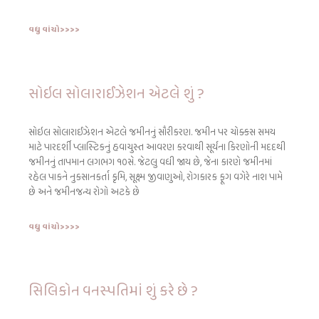
વધુ વાંચો>>>>
સોઇલ સોલારાઈઝેશન એટલે શું ?
સોઇલ સોલારાઈઝેશન એટલે જમીનનું સૌરીકરણ. જમીન પર ચોક્કસ સમય
માટે પારદર્શી પ્લાસ્ટિકનું હવાચુસ્ત આવરણ કરવાથી સૂર્યના કિરણોની મદદથી
જમીનનું તાપમાન લગભગ ૧૦સે. જેટલુ વધી જાય છે, જેના કારણે જમીનમાં
રહેલ પાકને નુકસાનકર્તા કૃમિ, સૂક્ષ્મ જીવાણુઓ, રોગકારક ફૂગ વગેરે નાશ પામે
છે અને જમીનજન્ય રોગો અટકે છે
વધુ વાંચો>>>>
સિલિકોન વનસ્પતિમાં શું કરે છે ?