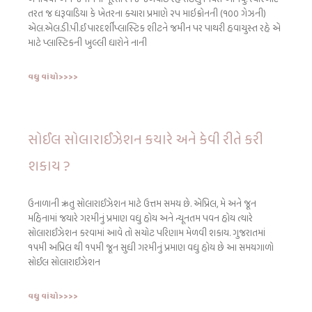
તરત જ ધરૂવાડિયા કે ખેતરના ક્ચારા પ્રમાણે ૨પ માઇક્રોનની (૧૦૦ ગેઝની)
એલ.એલ.ડી.પી.ઈ પારદર્શીપ્લાસ્ટિક શીટને જમીન પર પાથરી હવાચુસ્ત રહે એ
માટે પ્લાસ્ટિકની ખુલ્લી ધારોને નાની
વધુ વાંચો>>>>
સોઈલ સોલારાઈઝેશન કયારે અને કેવી રીતે કરી
શકાય ?
ઉનાળાની ઋતુ સોલારાઈઝેશન માટે ઉત્તમ સમય છે. એપ્રિલ, મે અને જૂન
મહિનામાં જયારે ગરમીનું પ્રમાણ વધુ હોય અને ન્યૂનતમ પવન હોય ત્યારે
સોલારાઈઝેશન કરવામાં આવે તો સચોટ પરિણામ મેળવી શકાય. ગુજરાતમાં
૧૫મી અપ્રિલ થી ૧૫મી જૂન સુધી ગરમીનું પ્રમાણ વધુ હોય છે આ સમયગાળો
સોઈલ સોલારાઈઝેશન
વધુ વાંચો>>>>