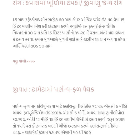
રોગ : કપાસમાં ખૂણિયા ટપકાં/ જીવાણુ જન્ય રોગ
1.5 ગ્રામ સ્ટ્રેપ્ટોમાયસીન સલ્ફેટ 60 ગ્રામ કોપર ઓકિંઝક્લોરાઇડ ૫૦ વેપા 15
લિટર પાણીમાં મિશ્ર કરી છંટકાવ કરવો. સ્યૂડોમોનાસ ફલ્યૂરોસેન્સ જૈવિક
નિયંત્રકના 30 ગ્રામ પ્રતિ 15 લિટર પાણીનો ૧૫-૨૦ દિવસના અંતરે ત્રણ વખત
છંટકાવ કરવા. કપાસ મૂળખાઇ/ મૂળનો સડો કાર્બેન્ડાઝીમ 15 ગ્રામ અથવા કોપર
ઓક્ઝિક્લોરાઇડ 50 ગ્રામ
વધુ વાંચો>>>>
જીવાત : ટામેટામાં પર્ણ-વ-ફળ વેધક
પર્ણ-વ-ફળ પાનકોરીયું મારવા માટે ક્લોરાન્ટ્રાનીલીપ્રોલ ૧૮.૫% એસસી 6 મીલિ
અથવા ફલ્યૂબેન્ડિએમાઇડ ૪૮૦% એસસી 6 મીલિ અથવા સાયાન્ટ્રાનીલીપ્રોલ
૧૦.૨૬% ઓડી 12 મીલિ 15 લિટર પાણીમાં ઉમેરી છંટકાવ કરવો. જરૂર જણાય
તો ૧૫ દિવસે કીટનાશક બદલી બીજાે છંટકાવ કરવો. ક્લોરાન્ટ્રાનીલીપ્રોલ
૮.૮% + થાયામેથોકઝામ ૧૭.૫% એસસી ૫૦ થી ૧૦૦