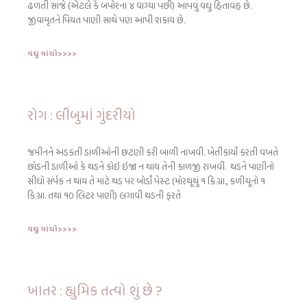
ઢળતી સાંજે (એટલે કે બપોરના ૪ વાગ્યા પછી) આપવું વધુ હિતાવહ છે.
જીવામૃતને પિયત પાણી સાથે પણ આપી શકાય છે.
વધુ વાંચો>>>>
રોગ : લીંબુમાં ગુંદરીયો
જમીનને અડકતી ડાળીઓની છટણી કરી બાળી નાંખવી. ખેતીકાર્યો કરતી વખતે
છોડની ડાળીઓ કે થડને કોઇ ઇજા ન થાય તેની કાળજી રાખવી. થડને પાણીનો
સીધો સંર્પક ન થાય તે માટે થડ પર બોર્ડો પેસ્ટ (મોરથૂથું ૧ કિ.ગ્રા., કળીચૂનો ૧
કિ.ગ્રા. તથા ૧૦ લિટર પાણી) લગાવી થડની ફરતે
વધુ વાંચો>>>>
ખાતર : હ્યુમિક તત્વો શું છે ?