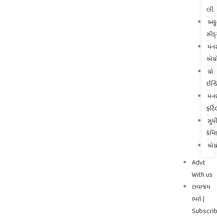
લી.
અંક
સીડ
મનસ
એગ્ર
ગ્રો
ઈન્ડ
મનશ
ફર્
સુમ
કેમ
એગ્
Advt
With us
લવાજમ
ભરો |
Subscri