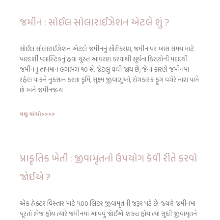
જમીન : સોઈલ સોલારાઈઝેશન એટલે શું ?
સોઈલ સોલારાઈઝેશન એટલે જમીનનું સૌરીકરણ, જમીન પર ખાસ સમય માટે
પારદર્શી પ્લાસ્ટિકનું હવા ચુસ્ત આવરણ કરવાથી સૂર્યના કિરણોની મદદથી
જમીનનું તાપમાન લગભગ ૧૦ સે. જેટલુ વધી જાય છે, જેના કારણે જમીનમાં
રહેલ પાકને નુકસાન કરતા કૃમિ, સૂક્ષ્મ જીવાણુઓ, રોગકારક ફૂગ વગેરે નાશ પામે
છે અને જમીનજન્ય
વધુ વાંચો>>>>
પ્રાકૃતિક ખેતી : જીવામૃતનો ઉપયોગ કેવી રીતે કરવો
જોઈએ ?
એક હેક્ટર વિસ્તાર માટે ૫૦૦ લિટર જીવામૃતની જરૂર પડે છે. જ્યારે જમીનમાં
પૂરતો ભેજ હોય ત્યારે જમીનમાં આપવું જાેઈએ. શક્ય હોય ત્યાં સુધી જીવામૃતને