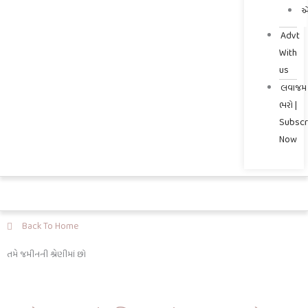
એ
Advt
With
us
લવાજમ
ભરો |
Subscr
Now
Back To Home
તમે જમીનની શ્રેણીમાં છો