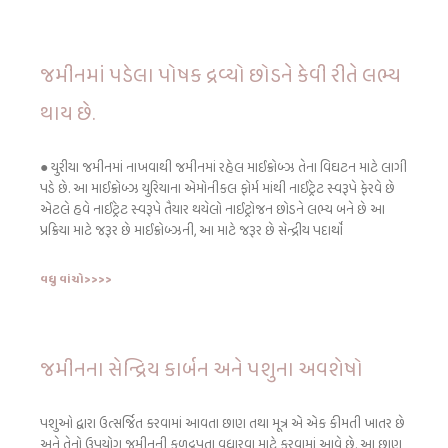
જમીનમાં પડેલા પોષક દ્રવ્યો છોડને કેવી રીતે લભ્ય
થાય છે.
● યુરીયા જમીનમાં નાખવાથી જમીનમાં રહેલ માઈક્રોબ્ઝ તેના વિઘટન માટે લાગી
પડે છે. આ માઈક્રોબ્ઝ યુરિયાના એમોનીકલ ફોર્મ માંથી નાઈટ્રેટ સ્વરૂપે ફેરવે છે
એટલે હવે નાઈટ્રેટ સ્વરૂપે તૈયાર થયેલો નાઈટ્રોજન છોડને લભ્ય બને છે આ
પ્રક્રિયા માટે જરૂર છે માઈક્રોબ્ઝની, આ માટે જરૂર છે સેન્દ્રીય પદાર્થો
વધુ વાંચો>>>>
જમીનના સેન્દ્રિય કાર્બન અને પશુના અવશેષો
પશુઓ દ્વારા ઉત્સર્જિત કરવામાં આવતા છાણ તથા મૂત્ર એ એક કીમતી ખાતર છે
અને તેનો ઉપયોગ જમીનની ફળદ્રુપતા વધારવા માટે કરવામાં આવે છે. આ છાણ