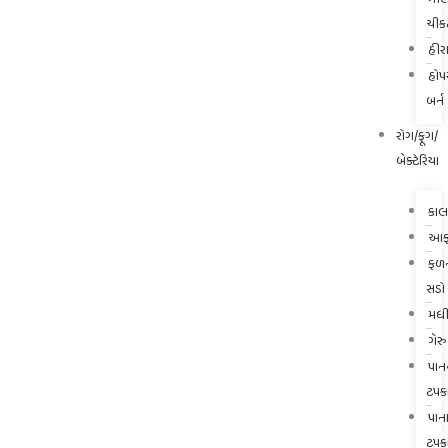
ચીક
હીરા
હોપ
બર્ન
રોગ/ફૂગ/
બેક્ટેરિયા
કાલ
આફ્
ફળ
સડો
મધી
ગેરુ
પાન
ટપક
પાન
ટપક