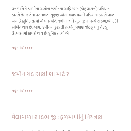
વનસ્પતિ કે પ્રાણીના અંગોના જમીનમાં આંદ્રિકરણ (કોહવાણની) પ્રક્રિયાના
કારણે તેમજ તેના પર નભતા સૂક્ષ્મજીવોના ચયાપચયની પ્રક્રિયાના કારણે પ્રાપ્ત
થાય છે.હ્યુમિક તત્વો એ વનસ્પતિ, જમીન, અને સૂક્ષ્મજીવો વચ્ચે સાંકળરૂપી કડી
સાબિત થાય છે. આમ, જમીનમાં કુદરતી તત્વોનું પ્રમાણ જેટલું વધુ તેટલું
ઉત્પાદનમાં ફાયદો થાય છે.હ્યુમિક તત્વો એ
વધુ વાંચો>>>>
જમીન ચકાસણી શા માટે ?
વધુ વાંચો>>>>
વેલાવાળા શાકભાજી : ફળમાખીનું નિયંત્રણ