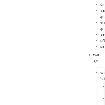
કોહ
આગ
સુકા
પાછ
સુકા
આગ
દાળ
ડાય
કંપની
ન્યુઝ
કપા
કંપન