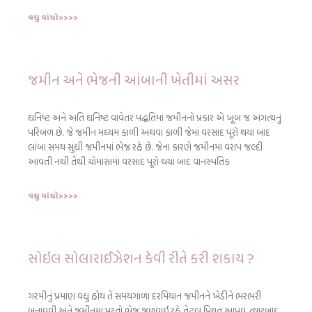
વધુ વાંચો>>>>
જમીન અને ભેજની આંબાની ખેતીમાં અસર
ઘનિષ્ટ અને અતિ ઘનિષ્ટ વાવેતર પદ્ધતિમાં જમીનનો પ્રકાર એ ખૂબ જ અગત્યનું
પરિબળ છે. જે જમીન મધ્યમ કાળી અથવા કાળી જેમાં વરસાદ પૂરો થયા બાદ
લાંબા સમય સુધી જમીનમાં ભેજ રહે છે. જેના કારણે જમીનમાં વરાપ જલ્દી
આવતી નથી તેથી ચોમાસામાં વરસાદ પૂરો થયા બાદ વાનસ્પતિક
વધુ વાંચો>>>>
સોઇલ સોલારાઈઝેશન કેવી રીતે કરી શકાય ?
ગરમીનું પ્રમાણ વધુ હોય તે સમયગાળા દરમિયાન જમીનને ખેડીને ભરભરી
બનાવવી અને જમીનમાં પૂરતો ભેજ જળવાઈ રહે તેટલું પિયત આપવું. ત્યારબાદ