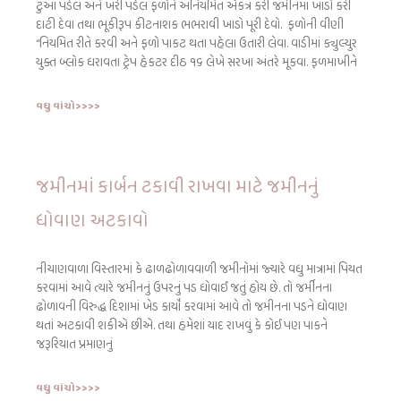
ટુઆ પડેલ અને ખરી પડેલ ફળોને અનિયમિત એકત્ર કરી જમીનમાં ખાડો કરી
દાટી દેવા તથા ભૂકીરૂપ કીટનાશક ભભરાવી ખાડો પૂરી દેવો. ફળોની વીણી
“નિયમિત રીતે કરવી અને ફળો પાકટ થતા પહેલા ઉતારી લેવા. વાડીમાં ક્યુલ્યુર
યુક્ત બ્લોક ધરાવતા ટ્રેપ હેકટર દીઠ ૧૬ લેખે સરખા અંતરે મૂકવા. ફળમાખીને
વધુ વાંચો>>>>
જમીનમાં કાર્બન ટકાવી રાખવા માટે જમીનનું
ધોવાણ અટકાવો
નીચાણવાળા વિસ્તારમાં કે ઢાળઢોળાવવાળી જમીનોમાં જ્યારે વધુ માત્રામાં પિયત
કરવામાં આવે ત્યારે જમીનનું ઉપરનું પડ ધોવાઈ જતું હોય છે. તો જર્મીનના
ઢોળાવની વિરુદ્ધ દિશામાં ખેડ કાર્યો કરવામાં આવે તો જમીનના પડને ધોવાણ
થતાં અટકાવી શકીએ છીએ. તથા હંમેશાં યાદ રાખવું કે કોઈ પણ પાકને
જરૂરિયાત પ્રમાણનું
વધુ વાંચો>>>>