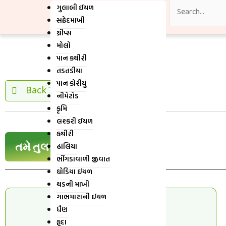
ગુલાબી ઈયળ
સફેદમાખી
થ્રીપ્સ
મોલો
પાન કથીરી
તડતડીયા
પાન કોરીયું
Back To Home
નીમેટોડ
કૃમિ
લશ્કરી ઈયળ
કથીરી
તમે તુલસીની શ્રેણીમાં છો
ઢાંલિયા
ભીંગડાવાળી જીવાત
ઘોડિયા ઈયળ
થડની માખી
ગાભમારાની ઈયળ
ધૈણ
ફૂદા