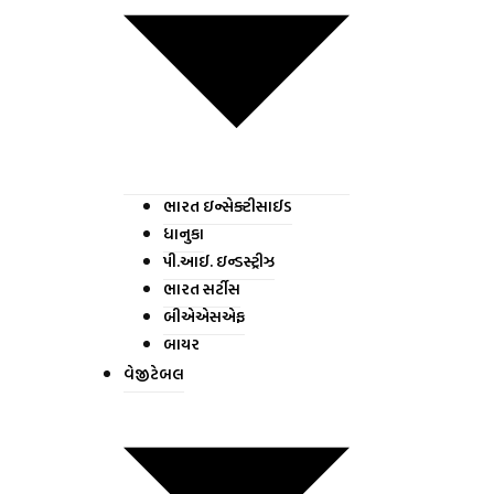
ભારત ઇન્સેક્ટીસાઈડ
ધાનુકા
પી.આઈ. ઇન્ડસ્ટ્રીઝ
ભારત સર્ટીસ
બીએએસએફ
બાયર
વેજીટેબલ