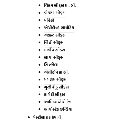
વિક્રમ સીડ્સ પ્રા. લી.
ડોક્ટર સીડ્સ
મહિકો
એગ્રીલેન્ડ બાયોટેક
અજીત સીડ્સ
નિધી સીડ્સ
માર્કીવ સીડ્સ
સાગા સીડ્સ
સિન્ટીલા
એગ્રીટોપ પ્રા.લી.
મંગલમ સીડ્સ
નુઝીવીડુ સીડ્સ
કાવેરી સીડ્સ
આદિત્ય એગ્રી ટેક
બાયોસ્ટેડ ઇન્ડિયા
પેસ્ટીસાઇડ કંપની