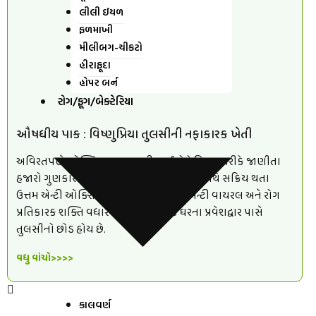
લીલી ઈયળ
ફળમાખી
મીલીબગ-ચીકટો
હીરાફૂદા
હોપર બર્ન
રોગ/ફૂગ/બેક્ટેરિયા
ઔષધીય પાક : વિષ્ણુપ્રિયા તુલસીની નફાકારક ખેતી
અવિરતપણે ઓક્સિજન આપનારી, ફાઈટો કેમિકલ તરીકે જાણીતા
હજારો ગુણકારી તત્વો છે આ તમામ તત્વો એક સાથે સક્રિય થતા
ઉત્તમ એન્ટી ઓક્સિડ્ન્ટ, એન્ટી બેક્ટેરિયલ, એન્ટી વાયરલ અને રોગ
પ્રતિકારક શક્તિ વધારનાર હોવાથી દરેક ઘરના પ્રવેશદ્વાર પાસે
તુલસીનો છોડ હોય છે.
વધુ વાંચો>>>>
કાલવર્ણ