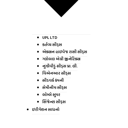
UPL LTD
કર્તવ્ય સીડ્સ
એક્સન હાઇવેજ રાસી સીડ્સ
ગ્લોબલ એગ્રી જીનેટિક્સ
નુઝીવીડું સીડ્સ પ્રા. લી.
વિએનઆર સીડ્સ
સીડવર્ક કંપની
સેમીનીઝ સીડ્સ
બોમ્બે સુપર
સિંજેન્ટા સીડ્સ
ઇરીગેશન સાધનો