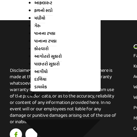
આફ્લારુટ
ફળનો સડો
મધીયો
ગેરુ
પાનના ટપકા
પાનાના ટપકા
Q
કોહવારો
F
આગોતરો સુકારો
પાછતરો સુકારો
K
Disclaimer: Any use of the information given here is
આગીયો
A
made at the reader’s sole risk. there is no warranty
દાળિયા
whatsoever for “Error Free” data, not does it
W
ડાયબેક
warranty the results that may be obtained from use
કંપની ન્યુઝ
of the provided data, or as to the accuracy, reliability
W
or content of any information provided here. In no
P
event will or our employees not liable for any
damage or punitive damages arising out of the use of
M
or inability to use the data included.
I
X
I
I
C
c
-
n
c