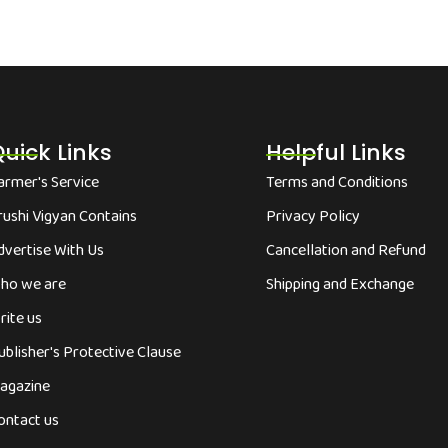
uick Links
Helpful Links
armer's Service
Terms and Conditions
rushi Vigyan Contains
Privacy Policy
dvertise With Us
Cancellation and Refund
ho we are
Shipping and Exchange
rite us
ublisher's Protective Clause
agazine
ontact us