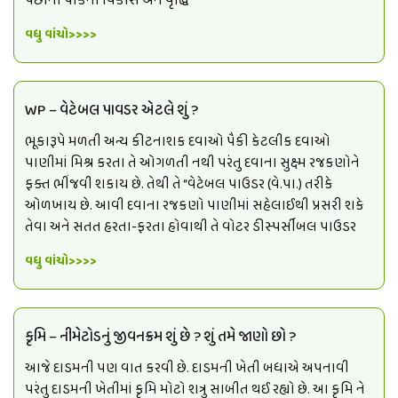
પછીના પાકના વિકાસ અને વૃદ્ધિ
વધુ વાંચો>>>>
WP – વેટેબલ પાવડર એટલે શું ?
ભૂકારૂપે મળતી અન્ય કીટનાશક દવાઓ પૈકી કેટલીક દવાઓ
પાણીમાં મિશ્ર કરતા તે ઓગળતી નથી પરંતુ દવાના સુક્ષ્મ રજકણોને
ફક્ત ભીંજવી શકાય છે. તેથી તે “વેટેબલ પાઉડર (વે.પા.) તરીકે
ઓળખાય છે. આવી દવાના રજકણો પાણીમાં સહેલાઈથી પ્રસરી શકે
તેવા અને સતત હરતા-ફરતા હોવાથી તે વોટર ડીસ્પર્સીબલ પાઉડર
વધુ વાંચો>>>>
કૃમિ – નીમેટોડનું જીવનક્રમ શું છે ? શું તમે જાણો છો ?
આજે દાડમની પણ વાત કરવી છે. દાડમની ખેતી બધાએ અપનાવી
પરંતુ દાડમની ખેતીમાં કૃમિ મોટો શત્રુ સાબીત થઈ રહ્યો છે. આ કૃમિ ને