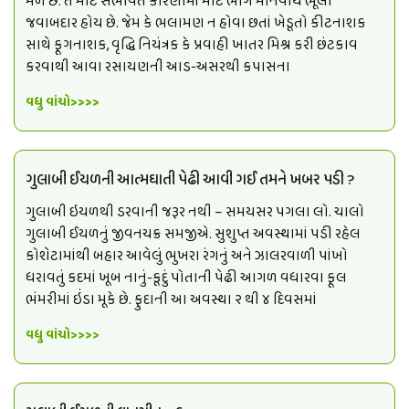
મળે છે. તે માટે સંભવિત કારણોમાં મોટે ભાગે માનવીય ભૂલો
જવાબદાર હોય છે. જેમ કે ભલામણ ન હોવા છતાં ખેડૂતો કીટનાશક
સાથે ફૂગનાશક, વૃદ્ધિ નિયંત્રક કે પ્રવાહી ખાતર મિશ્ર કરી છંટકાવ
કરવાથી આવા રસાયણની આડ-અસરથી કપાસના
વધુ વાંચો>>>>
ગુલાબી ઈયળની આત્મઘાતી પેઢી આવી ગઈ તમને ખબર પડી ?
ગુલાબી ઇયળથી ડરવાની જરૂર નથી – સમયસર પગલા લો. ચાલો
ગુલાબી ઈયળનું જીવનચક્ર સમજીએ. સુશુપ્ત અવસ્થામાં પડી રહેલ
કોશેટામાંથી બહાર આવેલું ભુખરા રંગનું અને ઝાલરવાળી પાંખો
ધરાવતું કદમાં ખૂબ નાનું-કૂદું પોતાની પેઢી આગળ વધારવા ફૂલ
ભંમરીમાં ઇંડા મૂકે છે. ફુદાની આ અવસ્થા ૨ થી ૪ દિવસમાં
વધુ વાંચો>>>>