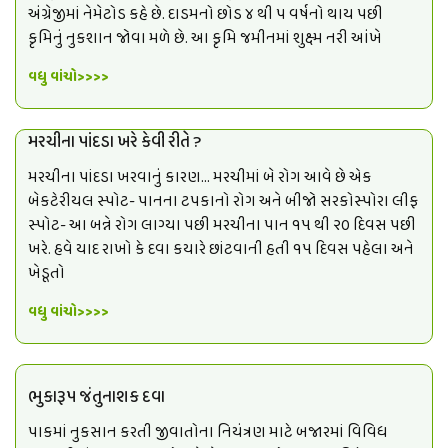
અંગ્રેજીમાં નેમેટોડ કહે છે. દાડમનો છોડ ૪ થી પ વર્ષનો થાય પછી
કૃમિનું નુકશાન જોવા મળે છે. આ કૃમિ જમીનમાં શુક્ષ્મ નરી આંખે
વધુ વાંચો>>>>
મરચીના પાંદડા ખરે કેવી રીતે ?
મરચીના પાંદડા ખરવાનું કારણ… મરચીમાં બે રોગ આવે છે એક
બેકટેરીયલ સ્પોટ- પાનના ટપકાનો રોગ અને બીજો સરકોસ્પોરા લીફ
સ્પોટ- આ બન્ને રોગ લાગ્યા પછી મરચીના પાન ૧૫ થી ૨૦ દિવસ પછી
ખરે. હવે યાદ રાખો કે દવા કયારે છાંટવાની હતી ૧૫ દિવસ પહેલા અને
ખેડૂતો
વધુ વાંચો>>>>
ભુકારૂપ જંતુનાશક દવા
પાકમાં નુકસાન કરતી જીવાતોના નિયંત્રણ માટે બજારમાં વિવિધ