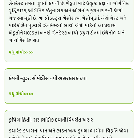
ઝેનક્રેસ્ટ સમતા ગ્રુપની કંપની છે. ખેડૂતો માટે ઉત્કૃષ્ટ કક્ષાના ઓર્ગેનિક
વૃદ્ધિકારક, ઓર્ગેનિક જંતુનાશક અને ઓર્ગનીક ફૂગનાશકની શ્રેણી
બજારમાં મૂકી છે. આ પ્રોડક્ટ્સ એગ્રોસત્વ, એગ્રોપૂર્ણા, એગ્રોબેસ્ટ અને
માઈક્રોઝેન મુખ્ય છે. ઝેનક્રેસ્ટનો બાયો એગ્રી માટેનો આ પ્રયાસ
ખેડૂતોને મદદકર્તા બનશે. ઝેનક્રેસ્ટ બાયો ફયુલ ક્ષેત્રમાં ઇથેનોલ અને
બાયોગેસ ઉપરાંત
વધુ વાંચો>>>>
કંપની ન્યુઝ : સીમોડીસ નવી અસરકારક દવા
વધુ વાંચો>>>>
કૃષિ માહિતી : રાસાયણિક દવાની વિપરીત અસર
કયારેક કપાસના પાન અને છાડન અન્ય કુમળા ભાગોમાં વિકૃતિ જોવા