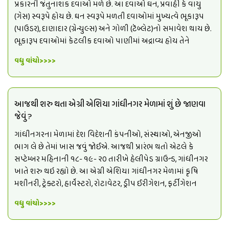
પ્રકારની જંતુનાશક દવાઓ મળે છે. આ દવાઓ ઘન, પ્રવાહી કે વાયુ
(ગેસ) સ્વરૂપે હોય છે. ઘન સ્વરૂપે મળતી દવાઓમાં મુખ્યત્વે ભૂકારૂપ
(પાઉડર), દાણાદાર (ગ્રેન્યુલ્સ) અને ગોળી (ટૅબ્લેટ)નો સમાવેશ થાય છે.
ભૂકારૂપ દવાઓમાં કેટલીક દવાઓ પાણીમાં અદ્રાવ્ય હોય તેને
વધુ વાંચો>>>>
આજથી શરુ થતા એગ્રી એશિયા ગાંધીનગર મેળામાં શું છે જાણવા
જેવું ?
ગાંધીનગરના મેળામાં દેશ વિદેશની કંપનીઓ, સંસ્થાઓ, એનજીઓ
ભાગ લે છે તેમાં ખાસ જવું જોઈએ. આજથી પ્રારંભ થતો એટલે કે
સપ્ટેમ્બર મહિનાની ૧૮- ૧૯- ૨૦ તારીખે હેલીપેડ ગ્રાઉન્ડ, ગાંધીનગર
ખાતે શરુ થઇ રહ્યો છે. આ એગ્રી એશિયા ગાંધીનગર મેળામાં કૃષિ
મશીનરી, ટ્રેક્ટરો, હાર્વેસ્ટરો, રોટાવેટર, ડ્રીપ ઈરીગેશન, ફર્ટીગેશન
વધુ વાંચો>>>>