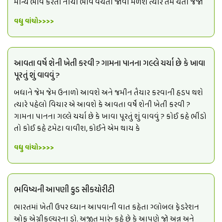
માન્ય ભાવ કરતા નીચા ભાવે વેચતા જોવા મળશે ત્યારે તમે ચેતી જજો
વધુ વાંચો>>>>
આવતા વર્ષે શેની ખેતી કરવી ? ગામના પાનના ગલ્લે ચર્ચા છે કે ખાવા
પૂરતું શું વાવવું ?
બધાને જેમ જેમ ઉનાળો આવશે અને જમીન તૈયાર કરવાની હડપ થશે
ત્યારે પહેલો વિચાર એ આવશે કે આવતા વર્ષે શેની ખેતી કરવી ?
ગામના પાનના ગલ્લે ચર્ચા છે કે ખાવા પૂરતું શું વાવવું ? કોઈ કહે ભીંડો
તો કોઈ કહે ટમેટા વાવીશ, કોઈને એમ થાય કે
વધુ વાંચો>>>>
ભવિષ્યની આપણી કુડ સીકયોરીટી
ભારતમાં ખેતી ઉપર ધ્યાન આપવાની વાત કહેતા ગ્લોબલ ફેડરેશન
ઓફ એગ્રીકલ્ચરના ડો. અજીત મારું કહે છે કે આપણે જો અન્ન અને