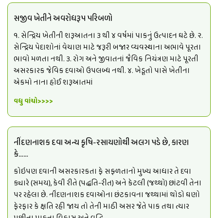
સજીવ ખેતીને અવરોધરૂપ પરિબળો
૧. સેન્દ્રિય ખેતીની શરૂઆતના ૩ થી ૪ વર્ષમાં પાકનું ઉત્પાદન ઘટે છે. ૨.
સેન્દ્રિય પેદાશોનાં વેચાણ માટે જરૂરી બજાર વ્યવસ્થાના અભાવે પૂરતા
ભાવો મળતા નથી. ૩. રોગ અને જીવાતનાં જૈવિક નિયંત્રણ માટે પૂરતી
અસરકારક જેવિક દવાઓ ઉપલબ્ધ નથી. ૪. ખેડૂતો પાસે ખેતીના
એકમો નાના હોઈ શરૂઆતમાં
વધુ વાંચો>>>>
નીંદણનાશક દવા અન્ય કૃષિ-રસાયણોથી અલગ પડે છે, કારણ
કે……
કોઇપણ દવાની અસરકારકતા ફે સફ્ળતાનો મુખ્ય આધાર તે દવા
ક્યારે (સમય), કેવી રીતે (પદ્ધતિ-રીત) અને કેટલી (જથ્થો) છાંટવી તેના
પર રહેલા છે. નીંદણનાશક દવાઓના છંટકાવના જથ્થામાં થોડો ઘણો
ફેરફાર કે ક્ષતિ રહી જાય તો તેની માઠી અસર જેતે પાક તથા ત્યાર