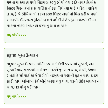
ઘઉંના પાકમાં હાથથી નિંદામણ કરવું સૌથી વધારે હિતાવહ છે. એક
હેક્ટર વિસ્તારમાં રાસાયણિક નીંદણ નિયંત્રણ માટે ૧ કિગ્રા. સક્રિય
તત્ત્વ/હે. પેન્ડીમિથાલીન દવા ૬૦૦ લિટર પાણીમાં મિશ્ર કરી વાવણી
બાદ (પ્રી- ઈમરજન્સ ટ્રીટમેન્ટ) અને ઘઉં ઊગે તે પહેલાં છાંટવી. ઊભા
પાકમાં નીંદણ નિયંત્રણ કરવાનું થાય તો એક
વધુ વાંચો>>>>
પ્રદુષણ મુક્ત ઉત્પાદન
પ્રદુષણ મુક્ત ઉત્પાદન બીટી કપાસ કે દેશી કપાસમાં સુકારો, પાન
સુકાઈ જાય, મગફળીમાં રોગના કારણે નુકસાન થાય, શેરડી, કેળમાં
રાતડો કે સીગાટોકા જેવા રોગો તડબૂચના વેલાની કુટ ન થાય, દાડમ
ફાટી જાય, આંબામાં કેરીઓનું ખરણ વધુ થાય, ધરૂનો ઉછેર બરાબર ના
થાય, ધરૂ પીળું પડી જાય
વધુ વાંચો>>>>