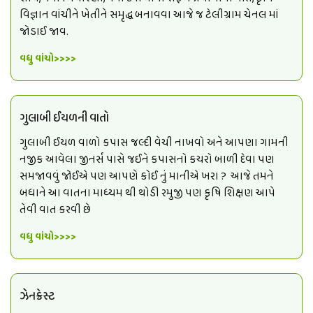
વિજ્ઞાન વાંચીને ખેતીને સમૃદ્ધ બનાવવા આજે જ ટેલીગ્રામ ચેનલ માં
જોડાઈ જાવ.
વધુ વાંચો>>>>
ગુલાબી ઈયળની વાતો
ગુલાબી ઈયળ વાળો કપાસ જલ્દી વેચી નાખવો અને આપણા ગામની
નજીક આવેલા જીનર્સ પાસે જઈને કપાસનો કચરો બાળી દેવા પણ
સમજાવવું જોઈએ પણ આપણે કોઈ નું માનીએ ખરા ? આજે તમને
બધાને આ વાતના માધ્યમ થી થોડી રમુજી પણ કૃષિ શિક્ષણ આપે
તેવી વાત કરવી છે
વધુ વાંચો>>>>
ઝેનક્રેસ્ટ