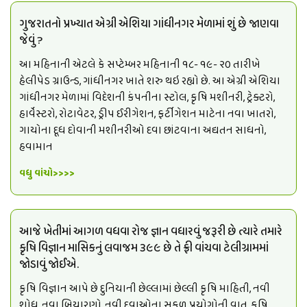
ગુજરાતનો પ્રખ્યાત એગ્રી એશિયા ગાંધીનગર મેળામાં શું છે જાણવા
જેવું ?
આ મહિનાની એટલે કે સપ્ટેમ્બર મહિનાની ૧૮- ૧૯- ૨૦ તારીખે
હેલીપેડ ગ્રાઉન્ડ, ગાંધીનગર ખાતે શરુ થઇ રહ્યો છે. આ એગ્રી એશિયા
ગાંધીનગર મેળામાં વિદેશની કંપનીના સ્ટોલ, કૃષિ મશીનરી, ટ્રેક્ટરો,
હાર્વેસ્ટરો, રોટાવેટર, ડ્રીપ ઈરીગેશન, ફર્ટીગેશન માટેના નવા ખાતરો,
ગાયોના દૂધ દોવાની મશીનરીઓ દવા છાંટવાના અદ્યતન સાધનો,
હવામાન
વધુ વાંચો>>>>
આજે ખેતીમાં આગળ વધવા રોજ જ્ઞાન વધારવું જરૂરી છે ત્યારે તમારે
કૃષિ વિજ્ઞાન માસિકનું લવાજમ ૩૯૯ છે તે ફ્રી વાંચવા ટેલીગ્રામમાં
જોડાવું જોઈએ.
કૃષિ વિજ્ઞાન આપે છે દુનિયાની છેલ્લામાં છેલ્લી કૃષિ માહિતી, નવી
શોધ, નવા બિયારણો, નવી દવાઓના સફળ પ્રયોગોની વાત, કૃષિ