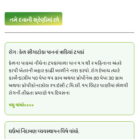
તમે દવાની શ્રેણીમાં છો
રોગ : કેળ સીગાટોકા પાનનાં ત્રાકિયાં ટપકાં
કેળના પાકમાં નીચેના ટપકાંવાળા પાન ૧.૫ થી ૨ મહિનાના અંતરે
કાપી ખેતરની બહાર કાઢી બાળીને નાશ કરવો. રોગ દેખાય ત્યારે
કાર્બેન્ડાઝીમ ૫૦ વેપા ૧૫ ગ્રામ અથવા પ્રોપીનેબ ૭૦ વેપા ૩૦ ગ્રામ
અથવા પ્રોપીકોનાઝોલ ૨૫ ઇસી ૮ મિ.લી. ૧૫ લિટર પાણીમાં ભેળવી
રોગની તીવ્રતા પ્રમાણે ૧૫ દિવસના
વધુ વાંચો>>>>
ઘઉંમાં નિંદામણ વ્યવસ્થાપન વિષે વાંચો.