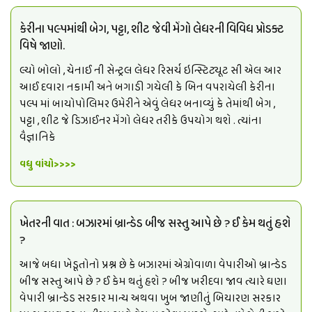
કેરીના પલ્પમાંથી બેગ, પટ્ટા, શીટ જેવી મેંગો લેધરની વિવિધ પ્રોડક્ટ
વિષે જાણો.
લ્યો બોલો , ચેનાઈ ની સેન્ટ્રલ લેધર રિસર્ચ ઇન્સ્ટિટ્યૂટ સી એલ આર
આઈ દવારા નકામી અને બગાડી ગયેલી કે બિન વપરાયેલી કેરીના
પલ્પ માં બાયોપોલિમર ઉમેરીને એવું લેધર બનાવ્યું કે તેમાંથી બેગ ,
પટ્ટા , શીટ જે ડિઝાઈનર મેંગો લેધર તરીકે ઉપયોગ થશે . ત્યાંના
વૈજ્ઞાનિકે
વધુ વાંચો>>>>
ખેતરની વાત : બઝારમાં બ્રાન્ડેડ બીજ સસ્તુ આપે છે ? ઈ કેમ થતું હશે
?
આજે બધા ખેડૂતોનો પ્રશ્ન છે કે બઝારમાં એગ્રોવાળા વેપારીઓ બ્રાન્ડેડ
બીજ સસ્તુ આપે છે ? ઈ કેમ થતું હશે ? બીજ ખરીદવા જાવ ત્યારે ઘણા
વેપારી બ્રાન્ડેડ સરકાર માન્ય અથવા ખુબ જાણીતું બિયારણ સરકાર