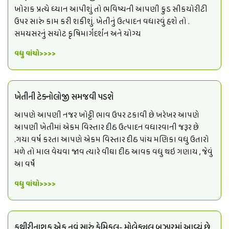
ખોરાક પ્રત્યે ધ્યાન આપીશું તો ભવિષ્યની આપણી કુડ સીકયોરીટી
ઉપર સારું કામ કરી શકીશું. ખેતીનું ઉત્પાદન વધારવું હશે તો .
સમયસરનું સચોટ કૃષિમાર્ગદર્શન અને યોગ્ય
વધુ વાંચો>>>>
ખેતીની ટેક્નોલોજી સમજવી પડશે
આપણે આપણી નજર ખોટ્ટી ભાવ ઉપર ટકાવી છે ખરેખર આપણે
આપણી ખેતીમાં એકમ વિસ્તાર દીઠ ઉત્પાદન વધારવાની જરૂર છે
.ગયા વર્ષ કરતા આપણે એકમ વિસ્તાર દીઠ પાંચ મણિકા વધુ ઉતારો
મળે તો માલ વેચવા જાવ ત્યારે વીઘા દીઠ આવક વધુ થઇ ગણાય , જેવું
આ વર્ષે
વધુ વાંચો>>>>
કથીરીનાશક એક નવું સારું કેમિકલ- મોલેક્યુલ બઝારમાં આવ્યું છે.