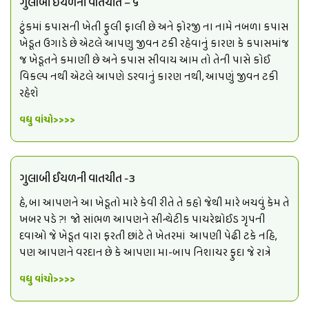
ગુલાબી ઈયળની વાતચીત – ૬
ટુંકમાં કપાસની ખેતી ફુલી ફાલી છે અને ફોરજી ના નામે નબળા કપાસ
ખેડૂત ઉગાડે છે એટલે આપણુ જીવન ટકી રહેવાનું કારણ કે કપાસમાંજ
જ ખેડૂતને કમાણી છે અને કપાસ સીવાય આમ તો તેની પાસે કોઈ
વિકલ્પ નથી એટલે આપણે ડરવાનું કારણ નથી, આપણું જીવન ટકી
રહેશે
વધુ વાંચો>>>>
ગુલાબી ઈયળની વાતચીત -3
હે, બા આપણને આ ખેડૂતો મારે કેવી રીતે તે કહો જેથી મારે બચવું કેમ તે
ખબર પડે ?! જો સાંભળ આપણને સીન્થેટીક પાયરેથ્રોઈડ ગૃપની
દવાઓ જે ખેડૂત વારા ફરતી છાંટે તે ખેતરમાં આપણી પેઢી ટકે નહિ,
પણ આપણને વરદાન છે કે આપણા મા-બાપ નિશાચર ફુદા જે રાત્રે
વધુ વાંચો>>>>