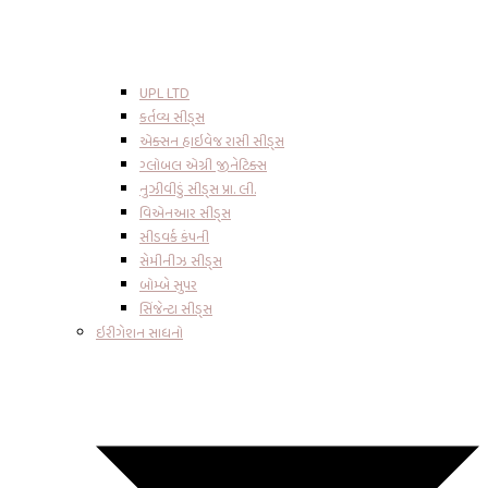
UPL LTD
કર્તવ્ય સીડ્સ
એક્સન હાઇવેજ રાસી સીડ્સ
ગ્લોબલ એગ્રી જીનેટિક્સ
નુઝીવીડું સીડ્સ પ્રા. લી.
વિએનઆર સીડ્સ
સીડવર્ક કંપની
સેમીનીઝ સીડ્સ
બોમ્બે સુપર
સિંજેન્ટા સીડ્સ
ઇરીગેશન સાધનો