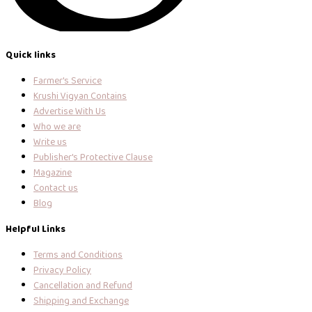
Quick links
Farmer's Service
Krushi Vigyan Contains
Advertise With Us
Who we are
Write us
Publisher's Protective Clause
Magazine
Contact us
Blog
Helpful Links
Terms and Conditions
Privacy Policy
Cancellation and Refund
Shipping and Exchange