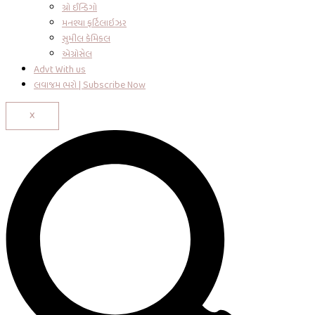
ગ્રો ઈન્ડિગો
મનશ્યા ફર્ટિલાઇઝર
સુમીલ કેમિકલ
એગ્રોસેલ
Advt With us
લવાજમ ભરો | Subscribe Now
X