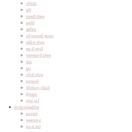
નીમેટોડ
કૃમિ
લશ્કરી ઈયળ
કથીરી
ઢાંલિયા
ભીંગડાવાળી જીવાત
ઘોડિયા ઈયળ
થડની માખી
ગાભમારાની ઈયળ
ધૈણ
ફૂદા
લીલી ઈયળ
ફળમાખી
મીલીબગ-ચીકટો
હીરાફૂદા
હોપર બર્ન
રોગ/ફૂગ/બેક્ટેરિયા
કાલવર્ણ
આફ્લારુટ
ફળનો સડો