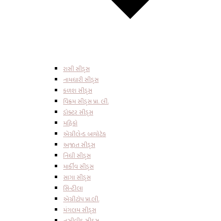
રાસી સીડ્સ
નામધારી સીડ્સ
કળશ સીડ્સ
વિક્રમ સીડ્સ પ્રા. લી.
ડોક્ટર સીડ્સ
મહિકો
એગ્રીલેન્ડ બાયોટેક
અજીત સીડ્સ
નિધી સીડ્સ
માર્કીવ સીડ્સ
સાગા સીડ્સ
સિન્ટીલા
એગ્રીટોપ પ્રા.લી.
મંગલમ સીડ્સ
નુઝીવીડુ સીડ્સ