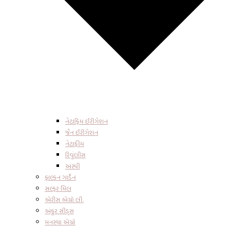
નેટાફિમ ઈરીગેશન
જૈન ઈરીગેશન
નેટાફીમ
રિવુંલીસ
અસ્પી
ફાલ્કન ગાર્ડેન
સલ્ફર મિલ
એરીસ એગ્રો લી.
અંકુર સીડ્સ
મનસ્યા એગ્રો