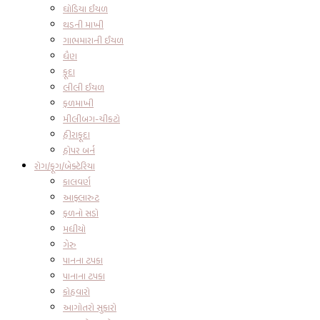
ઘોડિયા ઈયળ
થડની માખી
ગાભમારાની ઈયળ
ધૈણ
ફૂદા
લીલી ઈયળ
ફળમાખી
મીલીબગ-ચીકટો
હીરાફૂદા
હોપર બર્ન
રોગ/ફૂગ/બેક્ટેરિયા
કાલવર્ણ
આફ્લારુટ
ફળનો સડો
મધીયો
ગેરુ
પાનના ટપકા
પાનાના ટપકા
કોહવારો
આગોતરો સુકારો