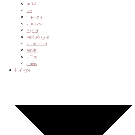
મધીયો
ગેરુ
પાનના ટપકા
પાનાના ટપકા
કોહવારો
આગોતરો સુકારો
પાછતરો સુકારો
આગીયો
દાળિયા
ડાયબેક
કંપની ન્યુઝ