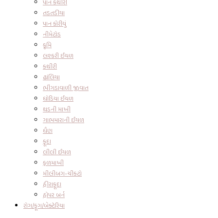
પાન કથીરી
તડતડીયા
પાન કોરીયું
નીમેટોડ
કૃમિ
લશ્કરી ઈયળ
કથીરી
ઢાંલિયા
ભીંગડાવાળી જીવાત
ઘોડિયા ઈયળ
થડની માખી
ગાભમારાની ઈયળ
ધૈણ
ફૂદા
લીલી ઈયળ
ફળમાખી
મીલીબગ-ચીકટો
હીરાફૂદા
હોપર બર્ન
રોગ/ફૂગ/બેક્ટેરિયા