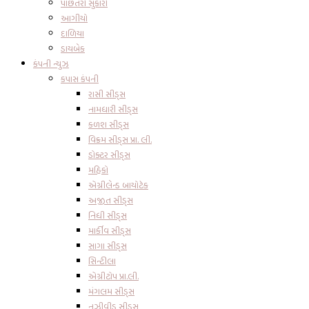
પાછતરો સુકારો
આગીયો
દાળિયા
ડાયબેક
કંપની ન્યુઝ
કપાસ કંપની
રાસી સીડ્સ
નામધારી સીડ્સ
કળશ સીડ્સ
વિક્રમ સીડ્સ પ્રા. લી.
ડોક્ટર સીડ્સ
મહિકો
એગ્રીલેન્ડ બાયોટેક
અજીત સીડ્સ
નિધી સીડ્સ
માર્કીવ સીડ્સ
સાગા સીડ્સ
સિન્ટીલા
એગ્રીટોપ પ્રા.લી.
મંગલમ સીડ્સ
નુઝીવીડુ સીડ્સ