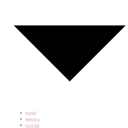
કાલવર્ણ
આફ્લારુટ
ફળનો સડો