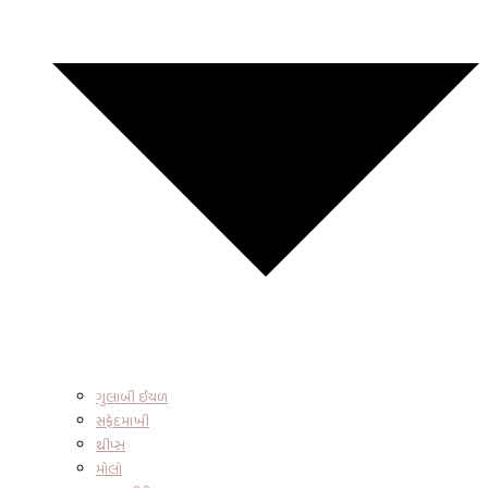
ગુલાબી ઈયળ
સફેદમાખી
થ્રીપ્સ
મોલો