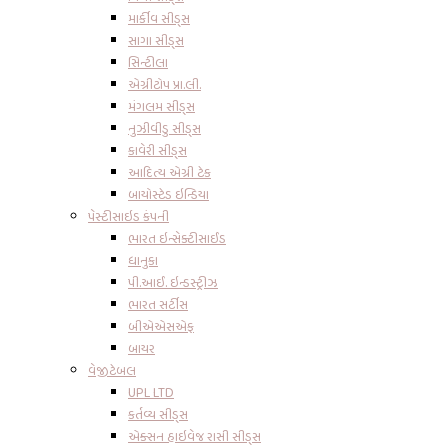
માર્કીવ સીડ્સ
સાગા સીડ્સ
સિન્ટીલા
એગ્રીટોપ પ્રા.લી.
મંગલમ સીડ્સ
નુઝીવીડુ સીડ્સ
કાવેરી સીડ્સ
આદિત્ય એગ્રી ટેક
બાયોસ્ટેડ ઇન્ડિયા
પેસ્ટીસાઇડ કંપની
ભારત ઇન્સેક્ટીસાઈડ
ધાનુકા
પી.આઈ. ઇન્ડસ્ટ્રીઝ
ભારત સર્ટીસ
બીએએસએફ
બાયર
વેજીટેબલ
UPL LTD
કર્તવ્ય સીડ્સ
એક્સન હાઇવેજ રાસી સીડ્સ