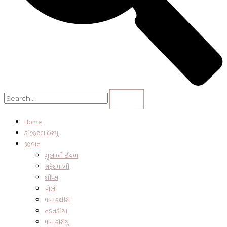
Home
ડીજીટલ ઇસ્યુ
જીવાત
ગુલાબી ઈયળ
સફેદમાખી
થ્રીપ્સ
મોલો
પાન કથીરી
તડતડીયા
પાન કોરીયું