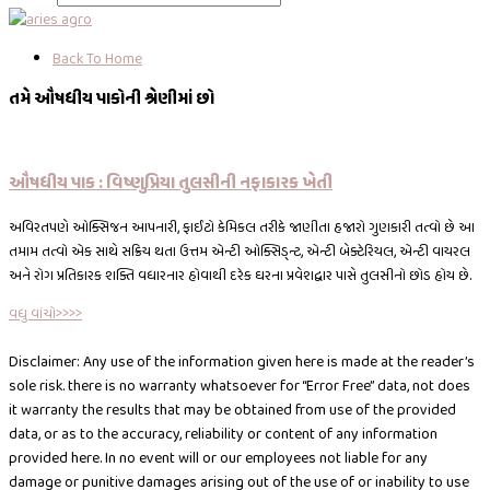
Back To Home
તમે ઔષધીય પાકોની શ્રેણીમાં છો
ઔષધીય પાક : વિષ્ણુપ્રિયા તુલસીની નફાકારક ખેતી
અવિરતપણે ઓક્સિજન આપનારી, ફાઈટો કેમિકલ તરીકે જાણીતા હજારો ગુણકારી તત્વો છે આ
તમામ તત્વો એક સાથે સક્રિય થતા ઉત્તમ એન્ટી ઓક્સિડ્ન્ટ, એન્ટી બેક્ટેરિયલ, એન્ટી વાયરલ
અને રોગ પ્રતિકારક શક્તિ વધારનાર હોવાથી દરેક ઘરના પ્રવેશદ્વાર પાસે તુલસીનો છોડ હોય છે.
વધુ વાંચો>>>>
Disclaimer: Any use of the information given here is made at the reader’s
sole risk. there is no warranty whatsoever for “Error Free” data, not does
it warranty the results that may be obtained from use of the provided
data, or as to the accuracy, reliability or content of any information
provided here. In no event will or our employees not liable for any
damage or punitive damages arising out of the use of or inability to use