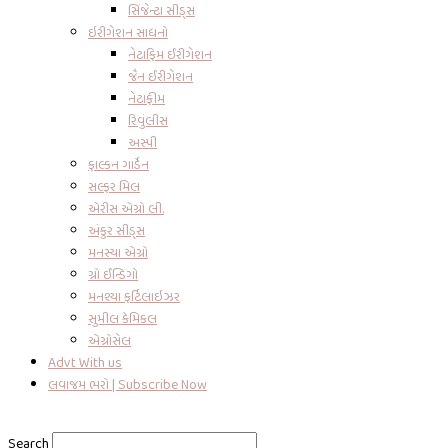
સિંજેન્ટા સીડ્સ
ઇરીગેશન સાધનો
નેટાફિમ ઈરીગેશન
જૈન ઈરીગેશન
નેટાફીમ
રિવુંલીસ
અસ્પી
ફાલ્કન ગાર્ડેન
સલ્ફર મિલ
એરીસ એગ્રો લી.
અંકુર સીડ્સ
મનસ્યા એગ્રો
ગ્રો ઈન્ડિગો
મનશ્યા ફર્ટિલાઇઝર
સુમીલ કેમિકલ
એગ્રોસેલ
Advt With us
લવાજમ ભરો | Subscribe Now
Search