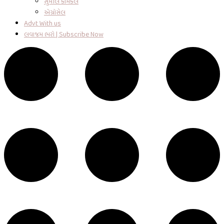
સુમીલ કેમિકલ
એગ્રોસેલ
Advt With us
લવાજમ ભરો | Subscribe Now