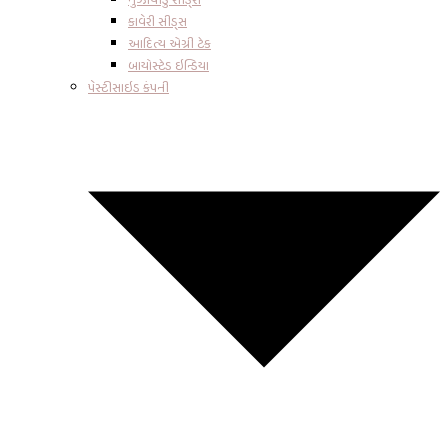
કાવેરી સીડ્સ
આદિત્ય એગ્રી ટેક
બાયોસ્ટેડ ઇન્ડિયા
પેસ્ટીસાઇડ કંપની