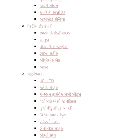
કાવેરી સીડ્સ
આદિત્ય એગ્રી ટેક
બાયોસ્ટેડ ઇન્ડિયા
પેસ્ટીસાઇડ કંપની
ભારત ઇન્સેક્ટીસાઈડ
ધાનુકા
પી.આઈ. ઇન્ડસ્ટ્રીઝ
ભારત સર્ટીસ
બીએએસએફ
બાયર
વેજીટેબલ
UPL LTD
કર્તવ્ય સીડ્સ
એક્સન હાઇવેજ રાસી સીડ્સ
ગ્લોબલ એગ્રી જીનેટિક્સ
નુઝીવીડું સીડ્સ પ્રા. લી.
વિએનઆર સીડ્સ
સીડવર્ક કંપની
સેમીનીઝ સીડ્સ
બોમ્બે સુપર