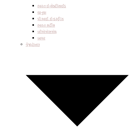
ભારત ઇન્સેક્ટીસાઈડ
ધાનુકા
પી.આઈ. ઇન્ડસ્ટ્રીઝ
ભારત સર્ટીસ
બીએએસએફ
બાયર
વેજીટેબલ