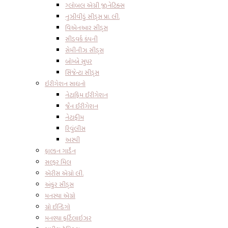
ગ્લોબલ એગ્રી જીનેટિક્સ
નુઝીવીડું સીડ્સ પ્રા. લી.
વિએનઆર સીડ્સ
સીડવર્ક કંપની
સેમીનીઝ સીડ્સ
બોમ્બે સુપર
સિંજેન્ટા સીડ્સ
ઇરીગેશન સાધનો
નેટાફિમ ઈરીગેશન
જૈન ઈરીગેશન
નેટાફીમ
રિવુંલીસ
અસ્પી
ફાલ્કન ગાર્ડેન
સલ્ફર મિલ
એરીસ એગ્રો લી.
અંકુર સીડ્સ
મનસ્યા એગ્રો
ગ્રો ઈન્ડિગો
મનશ્યા ફર્ટિલાઇઝર