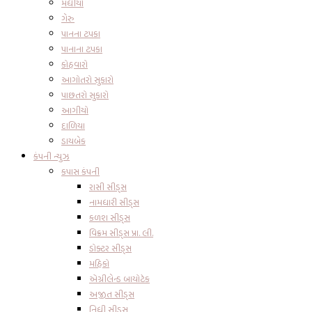
મધીયો
ગેરુ
પાનના ટપકા
પાનાના ટપકા
કોહવારો
આગોતરો સુકારો
પાછતરો સુકારો
આગીયો
દાળિયા
ડાયબેક
કંપની ન્યુઝ
કપાસ કંપની
રાસી સીડ્સ
નામધારી સીડ્સ
કળશ સીડ્સ
વિક્રમ સીડ્સ પ્રા. લી.
ડોક્ટર સીડ્સ
મહિકો
એગ્રીલેન્ડ બાયોટેક
અજીત સીડ્સ
નિધી સીડ્સ