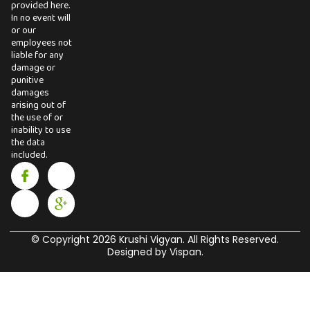
provided here.
In no event will
or our
employees not
liable for any
damage or
punitive
damages
arising out of
the use of or
inability to use
the data
included.
I
I
X
I
c
n
-
c
o
s
t
o
n
t
w
n
-
a
i
-
f
g
t
g
a
r
t
o
© Copyright 2026 Krushi Vigyan. All Rights Reserved.
c
a
e
o
Designed by Vispan.
e
m
r
g
b
l
o
e
o
-