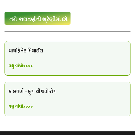
તમે કાલવર્ણની શ્રેણીમાં છો
થાયોફેનેટ મિથાઈલ
વધુ વાંચો>>>>
કાલવર્ણ – ફૂગ થી થતો રોગ
વધુ વાંચો>>>>