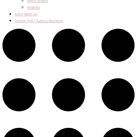
સુમીલ કેમિકલ
એગ્રોસેલ
Advt With us
લવાજમ ભરો | Subscribe Now