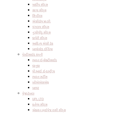
માર્કીવ સીડ્સ
સાગા સીડ્સ
સિન્ટીલા
એગ્રીટોપ પ્રા.લી.
મંગલમ સીડ્સ
નુઝીવીડુ સીડ્સ
કાવેરી સીડ્સ
આદિત્ય એગ્રી ટેક
બાયોસ્ટેડ ઇન્ડિયા
પેસ્ટીસાઇડ કંપની
ભારત ઇન્સેક્ટીસાઈડ
ધાનુકા
પી.આઈ. ઇન્ડસ્ટ્રીઝ
ભારત સર્ટીસ
બીએએસએફ
બાયર
વેજીટેબલ
UPL LTD
કર્તવ્ય સીડ્સ
એક્સન હાઇવેજ રાસી સીડ્સ