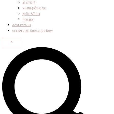
ગ્રો ઈન્ડિગો
મનશ્યા ફર્ટિલાઇઝર
સુમીલ કેમિકલ
એગ્રોસેલ
Advt With us
લવાજમ ભરો | Subscribe Now
X