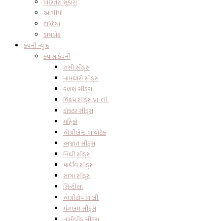
પાછતરો સુકારો
આગીયો
દાળિયા
ડાયબેક
કંપની ન્યુઝ
કપાસ કંપની
રાસી સીડ્સ
નામધારી સીડ્સ
કળશ સીડ્સ
વિક્રમ સીડ્સ પ્રા. લી.
ડોક્ટર સીડ્સ
મહિકો
એગ્રીલેન્ડ બાયોટેક
અજીત સીડ્સ
નિધી સીડ્સ
માર્કીવ સીડ્સ
સાગા સીડ્સ
સિન્ટીલા
એગ્રીટોપ પ્રા.લી.
મંગલમ સીડ્સ
નુઝીવીડુ સીડ્સ