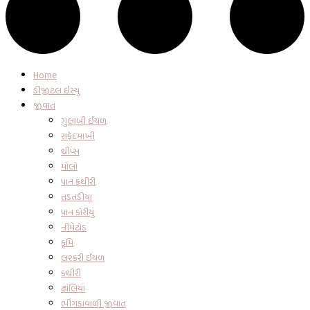
Home
ડીજીટલ ઇસ્યુ
જીવાત
ગુલાબી ઈયળ
સફેદમાખી
થ્રીપ્સ
મોલો
પાન કથીરી
તડતડીયા
પાન કોરીયું
નીમેટોડ
કૃમિ
લશ્કરી ઈયળ
કથીરી
ઢાંલિયા
ભીંગડાવાળી જીવાત