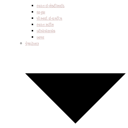
ભારત ઇન્સેક્ટીસાઈડ
ધાનુકા
પી.આઈ. ઇન્ડસ્ટ્રીઝ
ભારત સર્ટીસ
બીએએસએફ
બાયર
વેજીટેબલ