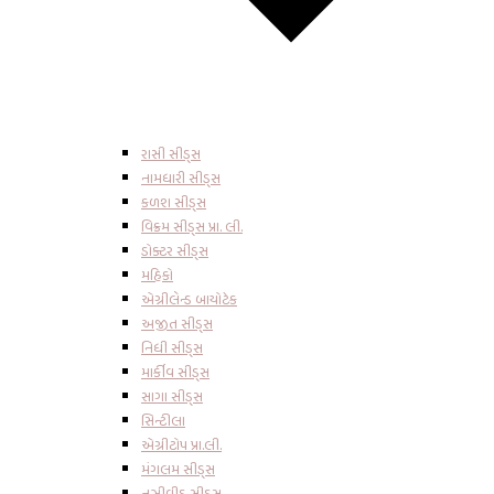
રાસી સીડ્સ
નામધારી સીડ્સ
કળશ સીડ્સ
વિક્રમ સીડ્સ પ્રા. લી.
ડોક્ટર સીડ્સ
મહિકો
એગ્રીલેન્ડ બાયોટેક
અજીત સીડ્સ
નિધી સીડ્સ
માર્કીવ સીડ્સ
સાગા સીડ્સ
સિન્ટીલા
એગ્રીટોપ પ્રા.લી.
મંગલમ સીડ્સ
નુઝીવીડુ સીડ્સ