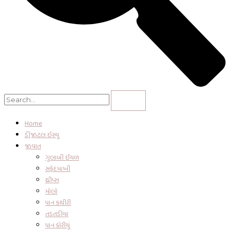
Home
ડીજીટલ ઇસ્યુ
જીવાત
ગુલાબી ઈયળ
સફેદમાખી
થ્રીપ્સ
મોલો
પાન કથીરી
તડતડીયા
પાન કોરીયું