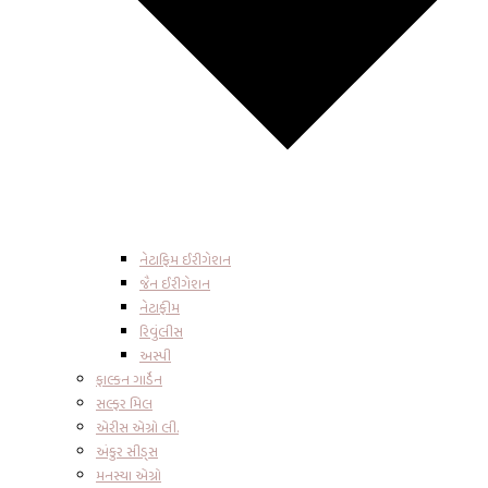
નેટાફિમ ઈરીગેશન
જૈન ઈરીગેશન
નેટાફીમ
રિવુંલીસ
અસ્પી
ફાલ્કન ગાર્ડેન
સલ્ફર મિલ
એરીસ એગ્રો લી.
અંકુર સીડ્સ
મનસ્યા એગ્રો