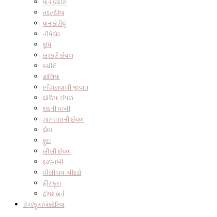
પાન કથીરી
તડતડીયા
પાન કોરીયું
નીમેટોડ
કૃમિ
લશ્કરી ઈયળ
કથીરી
ઢાંલિયા
ભીંગડાવાળી જીવાત
ઘોડિયા ઈયળ
થડની માખી
ગાભમારાની ઈયળ
ધૈણ
ફૂદા
લીલી ઈયળ
ફળમાખી
મીલીબગ-ચીકટો
હીરાફૂદા
હોપર બર્ન
રોગ/ફૂગ/બેક્ટેરિયા