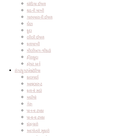
ઘોડિયા ઈયળ
થડની માખી
ગાભમારાની ઈયળ
ધૈણ
ફૂદા
લીલી ઈયળ
ફળમાખી
મીલીબગ-ચીકટો
હીરાફૂદા
હોપર બર્ન
રોગ/ફૂગ/બેક્ટેરિયા
કાલવર્ણ
આફ્લારુટ
ફળનો સડો
મધીયો
ગેરુ
પાનના ટપકા
પાનાના ટપકા
કોહવારો
આગોતરો સુકારો