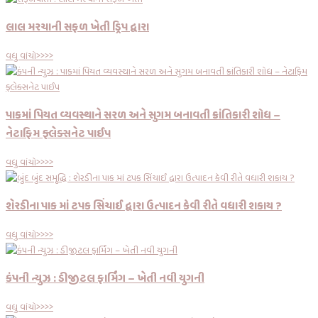
લાલ મરચાની સફળ ખેતી ડ્રિપ દ્વારા
વધુ વાંચો>>>>
પાકમાં પિયત વ્યવસ્થાને સરળ અને સુગમ બનાવતી ક્રાંતિકારી શોધ –
નેટાફિમ ફ્લેક્સનેટ પાઈપ
વધુ વાંચો>>>>
શેરડીના પાક માં ટપક સિંચાઈ દ્વારા ઉત્પાદન કેવી રીતે વધારી શકાય ?
વધુ વાંચો>>>>
કંપની ન્યુઝ : ડીજીટલ ફાર્મિંગ – ખેતી નવી યુગની
વધુ વાંચો>>>>