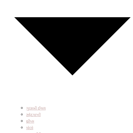
ગુલાબી ઈયળ
સફેદમાખી
થ્રીપ્સ
મોલો