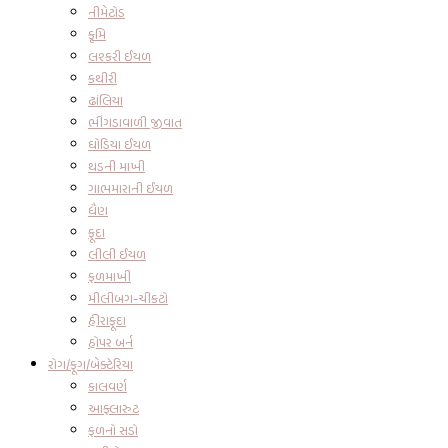
નીમેટોડ
કૃમિ
લશ્કરી ઈયળ
કથીરી
ઢાંલિયા
ભીંગડાવાળી જીવાત
ઘોડિયા ઈયળ
થડની માખી
ગાભમારાની ઈયળ
ધૈણ
ફૂદા
લીલી ઈયળ
ફળમાખી
મીલીબગ-ચીકટો
હીરાફૂદા
હોપર બર્ન
રોગ/ફૂગ/બેક્ટેરિયા
કાલવર્ણ
આફ્લારુટ
ફળનો સડો