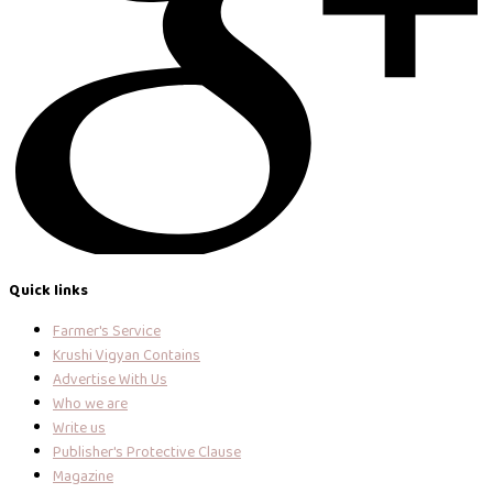
Quick links
Farmer's Service
Krushi Vigyan Contains
Advertise With Us
Who we are
Write us
Publisher's Protective Clause
Magazine