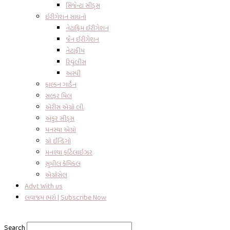
સિંજેન્ટા સીડ્સ
ઇરીગેશન સાધનો
નેટાફિમ ઈરીગેશન
જૈન ઈરીગેશન
નેટાફીમ
રિવુંલીસ
અસ્પી
ફાલ્કન ગાર્ડેન
સલ્ફર મિલ
એરીસ એગ્રો લી.
અંકુર સીડ્સ
મનસ્યા એગ્રો
ગ્રો ઈન્ડિગો
મનશ્યા ફર્ટિલાઇઝર
સુમીલ કેમિકલ
એગ્રોસેલ
Advt With us
લવાજમ ભરો | Subscribe Now
Search