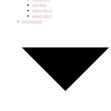
કાવેરી સીડ્સ
આદિત્ય એગ્રી ટેક
બાયોસ્ટેડ ઇન્ડિયા
પેસ્ટીસાઇડ કંપની