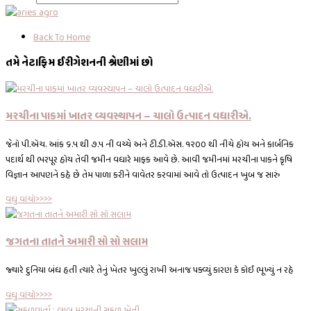
Back To Home
તમે નેટાફિમ ઈરીગેશનની શ્રેણીમાં છો
મરચીના પાકમાં ખાતર વ્યવસ્થાપન – ચાલો ઉત્પાદન વધારીએ.
જેનો પી.એચ. આંક ૬.૫ થી ૭.૫ ની વચ્ચે અને ટી.ડી.એસ. ૧૨૦૦ થી નીચે હોય અને કાર્બનિક
પદાર્થ થી ભરપૂર હોય તેવી જમીન વધારે માફક આવે છે. આવી જમીનમાં મરચીના પાકને કૃષિ
વિજ્ઞાન આપણને કહે છે તેમ પાળા કરીને વાવેતર કરવામાં આવે તો ઉત્પાદન ખુબ જ સારું
વધુ વાંચો>>>>
જગતના તાતને અમારી સો સો સલામ
જ્યારે દુનિયા બંધ હતી ત્યારે તેનું ખેતર ખુલ્લું રાખી અનાજ પક્વ્યું કારણ કે કોઈ ભૂખ્યું ન રહે
વધુ વાંચો>>>>