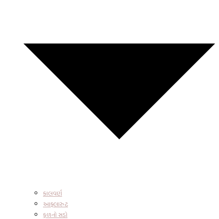
કાલવર્ણ
આફ્લારુટ
ફળનો સડો