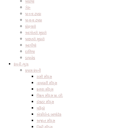
મધીયો
ગેરુ
પાનના ટપકા
પાનાના ટપકા
કોહવારો
આગોતરો સુકારો
પાછતરો સુકારો
આગીયો
દાળિયા
ડાયબેક
કંપની ન્યુઝ
કપાસ કંપની
રાસી સીડ્સ
નામધારી સીડ્સ
કળશ સીડ્સ
વિક્રમ સીડ્સ પ્રા. લી.
ડોક્ટર સીડ્સ
મહિકો
એગ્રીલેન્ડ બાયોટેક
અજીત સીડ્સ
નિધી સીડ્સ