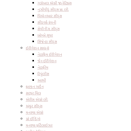
ગ્લોબલ એગ્રી જીનેટિક્સ
નુઝીવીડું સીડ્સ પ્રા. લી.
વિએનઆર સીડ્સ
સીડવર્ક કંપની
સેમીનીઝ સીડ્સ
બોમ્બે સુપર
સિંજેન્ટા સીડ્સ
ઇરીગેશન સાધનો
નેટાફિમ ઈરીગેશન
જૈન ઈરીગેશન
નેટાફીમ
રિવુંલીસ
અસ્પી
ફાલ્કન ગાર્ડેન
સલ્ફર મિલ
એરીસ એગ્રો લી.
અંકુર સીડ્સ
મનસ્યા એગ્રો
ગ્રો ઈન્ડિગો
મનશ્યા ફર્ટિલાઇઝર