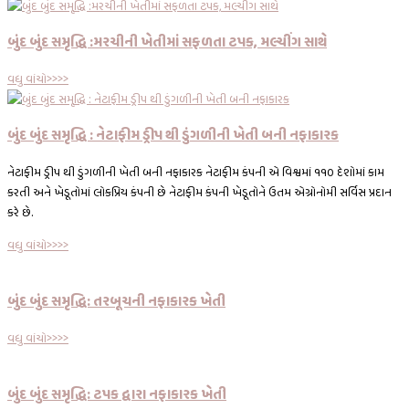
બુંદ બુંદ સમૃદ્ધિ :મરચીની ખેતીમાં સફળતા ટપક, મલ્ચીંગ સાથે
વધુ વાંચો>>>>
બુંદ બુંદ સમૃદ્ધિ : નેટાફીમ ડ્રીપ થી ડુંગળીની ખેતી બની નફાકારક
નેટાફીમ ડ્રીપ થી ડુંગળીની ખેતી બની નફાકારક નેટાફીમ કંપની એ વિશ્વમાં ૧૧૦ દેશોમાં કામ
કરતી અને ખેડૂતોમાં લોકપ્રિય કંપની છે નેટાફીમ કંપની ખેડૂતોને ઉતમ એગ્રોનોમી સર્વિસ પ્રદાન
કરે છે.
વધુ વાંચો>>>>
બુંદ બુંદ સમૃદ્ધિ: તરબૂચની નફાકારક ખેતી
વધુ વાંચો>>>>
બુંદ બુંદ સમૃદ્ધિ: ટપક દ્વારા નફાકારક ખેતી