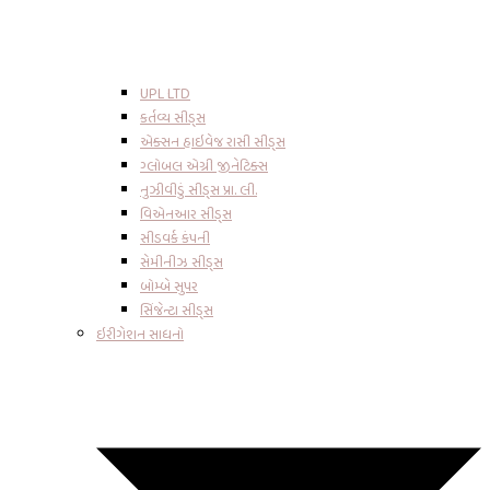
UPL LTD
કર્તવ્ય સીડ્સ
એક્સન હાઇવેજ રાસી સીડ્સ
ગ્લોબલ એગ્રી જીનેટિક્સ
નુઝીવીડું સીડ્સ પ્રા. લી.
વિએનઆર સીડ્સ
સીડવર્ક કંપની
સેમીનીઝ સીડ્સ
બોમ્બે સુપર
સિંજેન્ટા સીડ્સ
ઇરીગેશન સાધનો