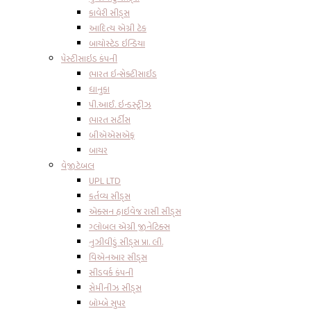
કાવેરી સીડ્સ
આદિત્ય એગ્રી ટેક
બાયોસ્ટેડ ઇન્ડિયા
પેસ્ટીસાઇડ કંપની
ભારત ઇન્સેક્ટીસાઈડ
ધાનુકા
પી.આઈ. ઇન્ડસ્ટ્રીઝ
ભારત સર્ટીસ
બીએએસએફ
બાયર
વેજીટેબલ
UPL LTD
કર્તવ્ય સીડ્સ
એક્સન હાઇવેજ રાસી સીડ્સ
ગ્લોબલ એગ્રી જીનેટિક્સ
નુઝીવીડું સીડ્સ પ્રા. લી.
વિએનઆર સીડ્સ
સીડવર્ક કંપની
સેમીનીઝ સીડ્સ
બોમ્બે સુપર