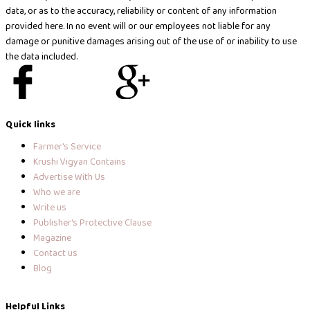
data, or as to the accuracy, reliability or content of any information
provided here. In no event will or our employees not liable for any
damage or punitive damages arising out of the use of or inability to use
the data included.
I
X
I
I
c
-
n
c
Quick links
o
t
s
o
Farmer's Service
Krushi Vigyan Contains
n
w
t
n
Advertise With Us
Who we are
-
i
a
-
Write us
Publisher's Protective Clause
f
t
g
g
Magazine
Contact us
a
t
r
o
Blog
Helpful Links