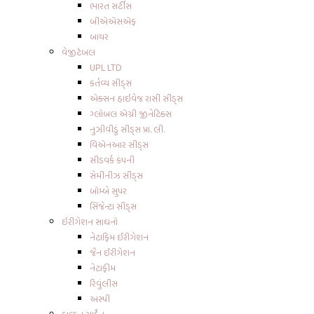
ભારત સર્ટીસ
બીએએસએફ
બાયર
વેજીટેબલ
UPL LTD
કર્તવ્ય સીડ્સ
એક્સન હાઇવેજ રાસી સીડ્સ
ગ્લોબલ એગ્રી જીનેટિક્સ
નુઝીવીડું સીડ્સ પ્રા. લી.
વિએનઆર સીડ્સ
સીડવર્ક કંપની
સેમીનીઝ સીડ્સ
બોમ્બે સુપર
સિંજેન્ટા સીડ્સ
ઇરીગેશન સાધનો
નેટાફિમ ઈરીગેશન
જૈન ઈરીગેશન
નેટાફીમ
રિવુંલીસ
અસ્પી