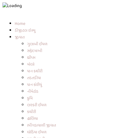
Skip
to
content
Home
ડીજીટલ ઇસ્યુ
જીવાત
ગુલાબી ઈયળ
સફેદમાખી
થ્રીપ્સ
મોલો
પાન કથીરી
તડતડીયા
પાન કોરીયું
નીમેટોડ
કૃમિ
લશ્કરી ઈયળ
કથીરી
ઢાંલિયા
ભીંગડાવાળી જીવાત
ઘોડિયા ઈયળ