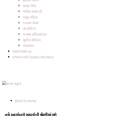
ફાલ્કન ગાર્ડેન
સલ્ફર મિલ
એરીસ એગ્રો લી.
અંકુર સીડ્સ
મનસ્યા એગ્રો
ગ્રો ઈન્ડિગો
મનશ્યા ફર્ટિલાઇઝર
સુમીલ કેમિકલ
એગ્રોસેલ
Advt With us
લવાજમ ભરો | Subscribe Now
Back To Home
તમે આગોતરો સુકારોની શ્રેણીમાં છો