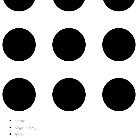
Home
ડીજીટલ ઇસ્યુ
જીવાત