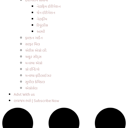
ઇરીગેશન સાધનો
નેટાફિમ ઈરીગેશન
જૈન ઈરીગેશન
નેટાફીમ
રિવુંલીસ
અસ્પી
ફાલ્કન ગાર્ડેન
સલ્ફર મિલ
એરીસ એગ્રો લી.
અંકુર સીડ્સ
મનસ્યા એગ્રો
ગ્રો ઈન્ડિગો
મનશ્યા ફર્ટિલાઇઝર
સુમીલ કેમિકલ
એગ્રોસેલ
Advt With us
લવાજમ ભરો | Subscribe Now