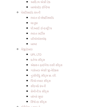
આદિત્ય એગ્રી ટેક
બાયોસ્ટેડ ઇન્ડિયા
પેસ્ટીસાઇડ કંપની
ભારત ઇન્સેક્ટીસાઈડ
ધાનુકા
પી.આઈ. ઇન્ડસ્ટ્રીઝ
ભારત સર્ટીસ
બીએએસએફ
બાયર
વેજીટેબલ
UPL LTD
કર્તવ્ય સીડ્સ
એક્સન હાઇવેજ રાસી સીડ્સ
ગ્લોબલ એગ્રી જીનેટિક્સ
નુઝીવીડું સીડ્સ પ્રા. લી.
વિએનઆર સીડ્સ
સીડવર્ક કંપની
સેમીનીઝ સીડ્સ
બોમ્બે સુપર
સિંજેન્ટા સીડ્સ