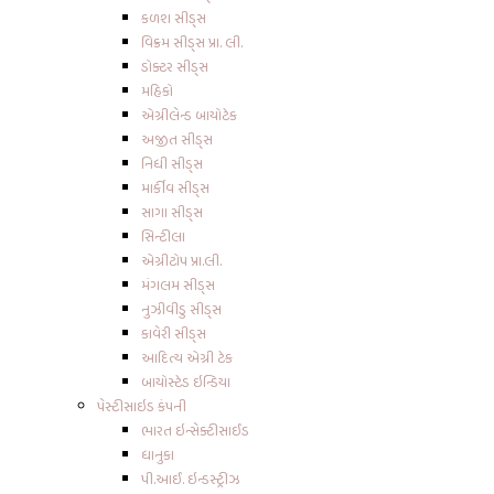
કળશ સીડ્સ
વિક્રમ સીડ્સ પ્રા. લી.
ડોક્ટર સીડ્સ
મહિકો
એગ્રીલેન્ડ બાયોટેક
અજીત સીડ્સ
નિધી સીડ્સ
માર્કીવ સીડ્સ
સાગા સીડ્સ
સિન્ટીલા
એગ્રીટોપ પ્રા.લી.
મંગલમ સીડ્સ
નુઝીવીડુ સીડ્સ
કાવેરી સીડ્સ
આદિત્ય એગ્રી ટેક
બાયોસ્ટેડ ઇન્ડિયા
પેસ્ટીસાઇડ કંપની
ભારત ઇન્સેક્ટીસાઈડ
ધાનુકા
પી.આઈ. ઇન્ડસ્ટ્રીઝ