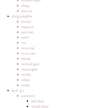
મીલીબગ-ચીકટો
હીરાફૂદા
હોપર બર્ન
રોગ/ફૂગ/બેક્ટેરિયા
કાલવર્ણ
આફ્લારુટ
ફળનો સડો
મધીયો
ગેરુ
પાનના ટપકા
પાનાના ટપકા
કોહવારો
આગોતરો સુકારો
પાછતરો સુકારો
આગીયો
દાળિયા
ડાયબેક
કંપની ન્યુઝ
કપાસ કંપની
રાસી સીડ્સ
નામધારી સીડ્સ