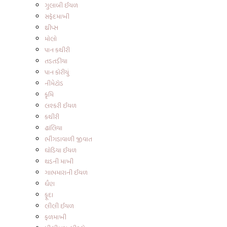
ગુલાબી ઈયળ
સફેદમાખી
થ્રીપ્સ
મોલો
પાન કથીરી
તડતડીયા
પાન કોરીયું
નીમેટોડ
કૃમિ
લશ્કરી ઈયળ
કથીરી
ઢાંલિયા
ભીંગડાવાળી જીવાત
ઘોડિયા ઈયળ
થડની માખી
ગાભમારાની ઈયળ
ધૈણ
ફૂદા
લીલી ઈયળ
ફળમાખી