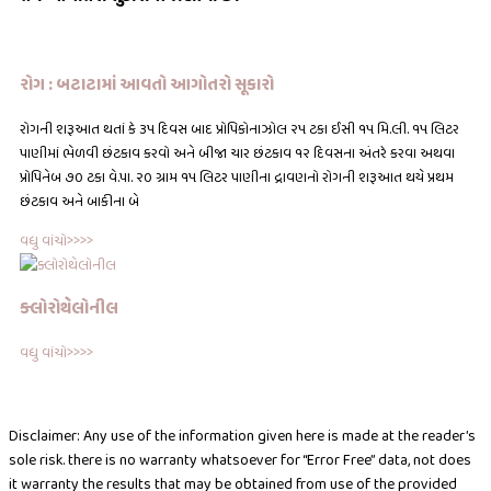
રોગ : બટાટામાં આવતો આગોતરો સૂકારો
રોગની શરૂઆત થતાં કે ૩૫ દિવસ બાદ પ્રોપિકોનાઝોલ ૨૫ ટકા ઈસી ૧૫ મિ.લી. ૧૫ લિટર
પાણીમાં ભેળવી છંટકાવ કરવો અને બીજા ચાર છંટકાવ ૧૨ દિવસના અંતરે કરવા અથવા
પ્રોપિનેબ ૭૦ ટકા વે.પા. ૨૦ ગ્રામ ૧૫ લિટર પાણીના દ્રાવણનો રોગની શરૂઆત થયે પ્રથમ
છંટકાવ અને બાકીના બે
વધુ વાંચો>>>>
ક્લોરોથેલોનીલ
વધુ વાંચો>>>>
Disclaimer: Any use of the information given here is made at the reader’s
sole risk. there is no warranty whatsoever for “Error Free” data, not does
it warranty the results that may be obtained from use of the provided