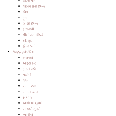
થડની માખી
ગાભમારાની ઈયળ
ધૈણ
ફૂદા
લીલી ઈયળ
ફળમાખી
મીલીબગ-ચીકટો
હીરાફૂદા
હોપર બર્ન
રોગ/ફૂગ/બેક્ટેરિયા
કાલવર્ણ
આફ્લારુટ
ફળનો સડો
મધીયો
ગેરુ
પાનના ટપકા
પાનાના ટપકા
કોહવારો
આગોતરો સુકારો
પાછતરો સુકારો
આગીયો