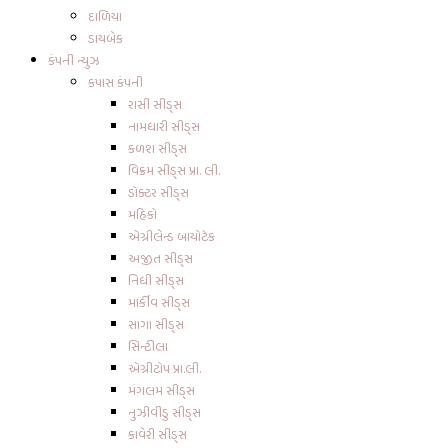
દાળિયા
ડાયબેક
કંપની ન્યુઝ
કપાસ કંપની
રાસી સીડ્સ
નામધારી સીડ્સ
કળશ સીડ્સ
વિક્રમ સીડ્સ પ્રા. લી.
ડોક્ટર સીડ્સ
મહિકો
એગ્રીલેન્ડ બાયોટેક
અજીત સીડ્સ
નિધી સીડ્સ
માર્કીવ સીડ્સ
સાગા સીડ્સ
સિન્ટીલા
એગ્રીટોપ પ્રા.લી.
મંગલમ સીડ્સ
નુઝીવીડુ સીડ્સ
કાવેરી સીડ્સ