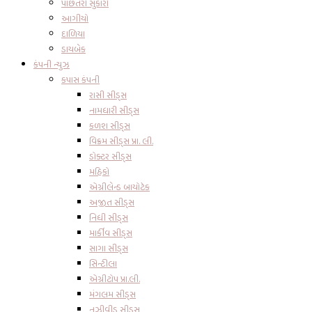
પાછતરો સુકારો
આગીયો
દાળિયા
ડાયબેક
કંપની ન્યુઝ
કપાસ કંપની
રાસી સીડ્સ
નામધારી સીડ્સ
કળશ સીડ્સ
વિક્રમ સીડ્સ પ્રા. લી.
ડોક્ટર સીડ્સ
મહિકો
એગ્રીલેન્ડ બાયોટેક
અજીત સીડ્સ
નિધી સીડ્સ
માર્કીવ સીડ્સ
સાગા સીડ્સ
સિન્ટીલા
એગ્રીટોપ પ્રા.લી.
મંગલમ સીડ્સ
નુઝીવીડુ સીડ્સ