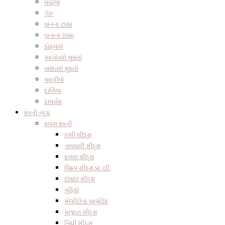
મધીયો
ગેરુ
પાનના ટપકા
પાનાના ટપકા
કોહવારો
આગોતરો સુકારો
પાછતરો સુકારો
આગીયો
દાળિયા
ડાયબેક
કંપની ન્યુઝ
કપાસ કંપની
રાસી સીડ્સ
નામધારી સીડ્સ
કળશ સીડ્સ
વિક્રમ સીડ્સ પ્રા. લી.
ડોક્ટર સીડ્સ
મહિકો
એગ્રીલેન્ડ બાયોટેક
અજીત સીડ્સ
નિધી સીડ્સ