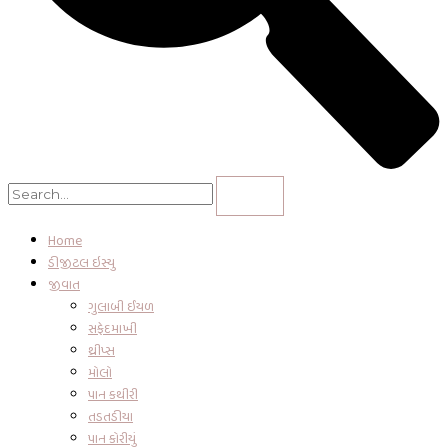
Home
ડીજીટલ ઇસ્યુ
જીવાત
ગુલાબી ઈયળ
સફેદમાખી
થ્રીપ્સ
મોલો
પાન કથીરી
તડતડીયા
પાન કોરીયું