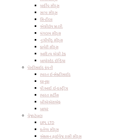
માર્કીવ સીડ્સ
સાગા સીડ્સ
સિન્ટીલા
એગ્રીટોપ પ્રા.લી.
મંગલમ સીડ્સ
નુઝીવીડુ સીડ્સ
કાવેરી સીડ્સ
આદિત્ય એગ્રી ટેક
બાયોસ્ટેડ ઇન્ડિયા
પેસ્ટીસાઇડ કંપની
ભારત ઇન્સેક્ટીસાઈડ
ધાનુકા
પી.આઈ. ઇન્ડસ્ટ્રીઝ
ભારત સર્ટીસ
બીએએસએફ
બાયર
વેજીટેબલ
UPL LTD
કર્તવ્ય સીડ્સ
એક્સન હાઇવેજ રાસી સીડ્સ