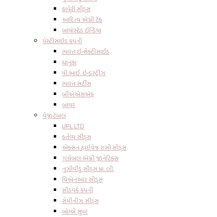
કાવેરી સીડ્સ
આદિત્ય એગ્રી ટેક
બાયોસ્ટેડ ઇન્ડિયા
પેસ્ટીસાઇડ કંપની
ભારત ઇન્સેક્ટીસાઈડ
ધાનુકા
પી.આઈ. ઇન્ડસ્ટ્રીઝ
ભારત સર્ટીસ
બીએએસએફ
બાયર
વેજીટેબલ
UPL LTD
કર્તવ્ય સીડ્સ
એક્સન હાઇવેજ રાસી સીડ્સ
ગ્લોબલ એગ્રી જીનેટિક્સ
નુઝીવીડું સીડ્સ પ્રા. લી.
વિએનઆર સીડ્સ
સીડવર્ક કંપની
સેમીનીઝ સીડ્સ
બોમ્બે સુપર