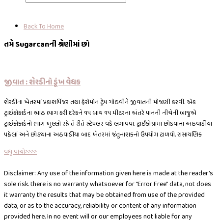
Back To Home
તમે Sugarcanની શ્રેણીમાં છો
જીવાત : શેરડીનો ડૂંખ વેધક
શેરડીના ખેતરમાં પ્રકાશપિંજર તથા ફેરોમોન ટ્રેપ ગોઠવીને જીવાતની મોજણી કરવી. એક
ટ્રાઈકોકાર્ડના આઠ ભાગ કરી દરેકને ૧૫ બાય ૧૫ મીટરના અંતરે પાનની નીચેની બાજુએ
ટ્રાઈકોકાર્ડનો ભાગ ખુલ્લો રહે તે રીતે સ્ટેપલર વડે લગાવવા. ટ્રાઈકોગ્રામા છોડવાના અઠવાડીયા
પહેલાં અને છોડ્યાના અઠવાડીયા બાદ ખેતરમાં જંતુનાશકનો ઉપયોગ ટાળવો. રાસાયણિક
વધુ વાંચો>>>>
Disclaimer: Any use of the information given here is made at the reader’s
sole risk. there is no warranty whatsoever for “Error Free” data, not does
it warranty the results that may be obtained from use of the provided
data, or as to the accuracy, reliability or content of any information
provided here. In no event will or our employees not liable for any