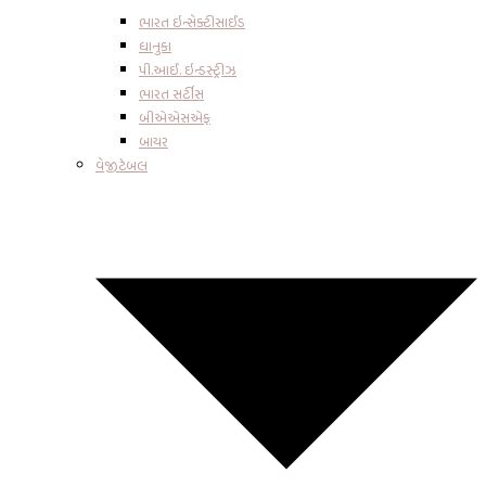
ભારત ઇન્સેક્ટીસાઈડ
ધાનુકા
પી.આઈ. ઇન્ડસ્ટ્રીઝ
ભારત સર્ટીસ
બીએએસએફ
બાયર
વેજીટેબલ