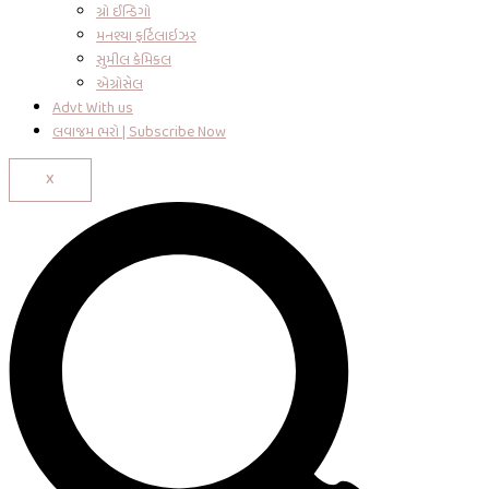
ગ્રો ઈન્ડિગો
મનશ્યા ફર્ટિલાઇઝર
સુમીલ કેમિકલ
એગ્રોસેલ
Advt With us
લવાજમ ભરો | Subscribe Now
X