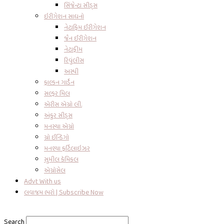
સિંજેન્ટા સીડ્સ
ઇરીગેશન સાધનો
નેટાફિમ ઈરીગેશન
જૈન ઈરીગેશન
નેટાફીમ
રિવુંલીસ
અસ્પી
ફાલ્કન ગાર્ડેન
સલ્ફર મિલ
એરીસ એગ્રો લી.
અંકુર સીડ્સ
મનસ્યા એગ્રો
ગ્રો ઈન્ડિગો
મનશ્યા ફર્ટિલાઇઝર
સુમીલ કેમિકલ
એગ્રોસેલ
Advt With us
લવાજમ ભરો | Subscribe Now
Search