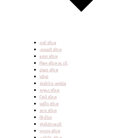
રાસી સીડ્સ
નામધારી સીડ્સ
કળશ સીડ્સ
વિક્રમ સીડ્સ પ્રા. લી.
ડોક્ટર સીડ્સ
મહિકો
એગ્રીલેન્ડ બાયોટેક
અજીત સીડ્સ
નિધી સીડ્સ
માર્કીવ સીડ્સ
સાગા સીડ્સ
સિન્ટીલા
એગ્રીટોપ પ્રા.લી.
મંગલમ સીડ્સ
નુઝીવીડુ સીડ્સ