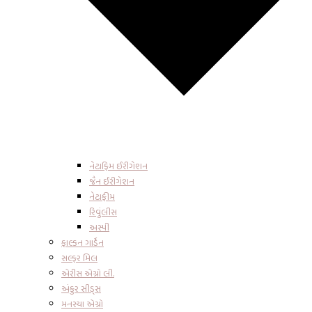
નેટાફિમ ઈરીગેશન
જૈન ઈરીગેશન
નેટાફીમ
રિવુંલીસ
અસ્પી
ફાલ્કન ગાર્ડેન
સલ્ફર મિલ
એરીસ એગ્રો લી.
અંકુર સીડ્સ
મનસ્યા એગ્રો