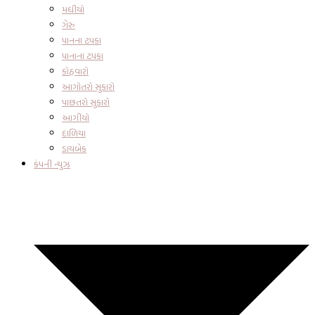
મધીયો
ગેરુ
પાનના ટપકા
પાનાના ટપકા
કોહવારો
આગોતરો સુકારો
પાછતરો સુકારો
આગીયો
દાળિયા
ડાયબેક
કંપની ન્યુઝ