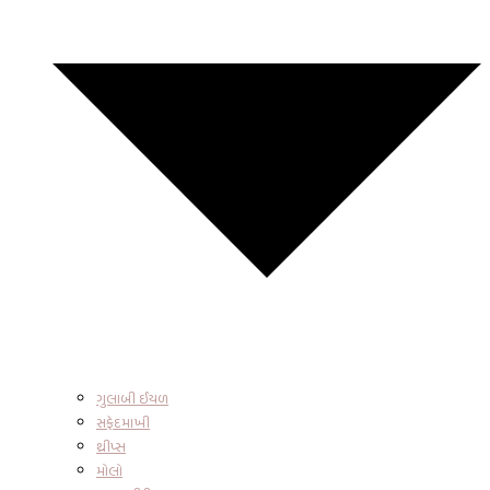
ગુલાબી ઈયળ
સફેદમાખી
થ્રીપ્સ
મોલો