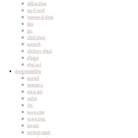
ઘોડિયા ઈયળ
થડની માખી
ગાભમારાની ઈયળ
ધૈણ
ફૂદા
લીલી ઈયળ
ફળમાખી
મીલીબગ-ચીકટો
હીરાફૂદા
હોપર બર્ન
રોગ/ફૂગ/બેક્ટેરિયા
કાલવર્ણ
આફ્લારુટ
ફળનો સડો
મધીયો
ગેરુ
પાનના ટપકા
પાનાના ટપકા
કોહવારો
આગોતરો સુકારો