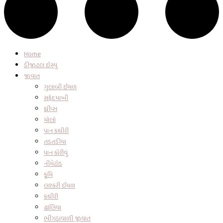
Home
ડીજીટલ ઇસ્યુ
જીવાત
ગુલાબી ઈયળ
સફેદમાખી
થ્રીપ્સ
મોલો
પાન કથીરી
તડતડીયા
પાન કોરીયું
નીમેટોડ
કૃમિ
લશ્કરી ઈયળ
કથીરી
ઢાંલિયા
ભીંગડાવાળી જીવાત