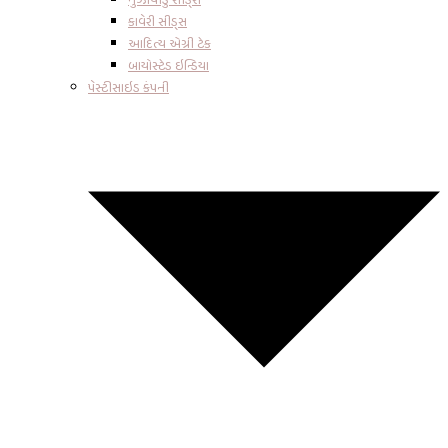
કાવેરી સીડ્સ
આદિત્ય એગ્રી ટેક
બાયોસ્ટેડ ઇન્ડિયા
પેસ્ટીસાઇડ કંપની