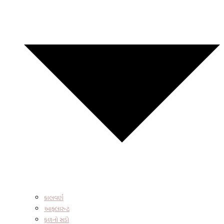
કાલવર્ણ
આફ્લારુટ
ફળનો સડો