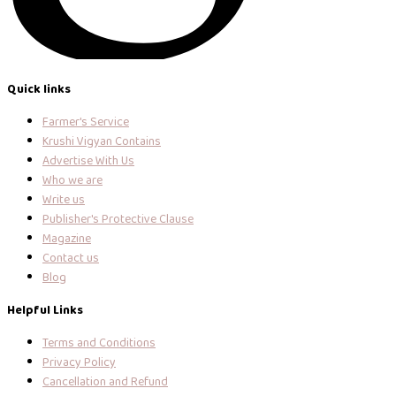
Quick links
Farmer's Service
Krushi Vigyan Contains
Advertise With Us
Who we are
Write us
Publisher's Protective Clause
Magazine
Contact us
Blog
Helpful Links
Terms and Conditions
Privacy Policy
Cancellation and Refund