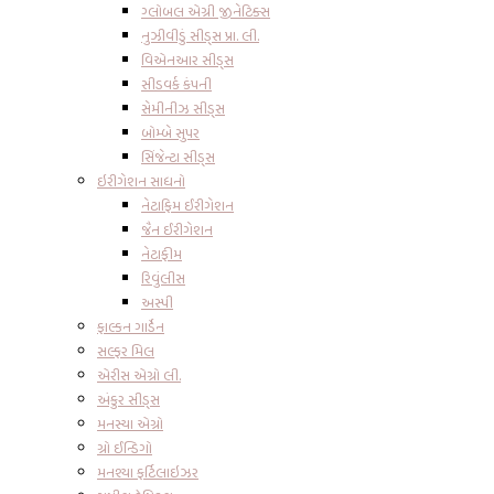
ગ્લોબલ એગ્રી જીનેટિક્સ
નુઝીવીડું સીડ્સ પ્રા. લી.
વિએનઆર સીડ્સ
સીડવર્ક કંપની
સેમીનીઝ સીડ્સ
બોમ્બે સુપર
સિંજેન્ટા સીડ્સ
ઇરીગેશન સાધનો
નેટાફિમ ઈરીગેશન
જૈન ઈરીગેશન
નેટાફીમ
રિવુંલીસ
અસ્પી
ફાલ્કન ગાર્ડેન
સલ્ફર મિલ
એરીસ એગ્રો લી.
અંકુર સીડ્સ
મનસ્યા એગ્રો
ગ્રો ઈન્ડિગો
મનશ્યા ફર્ટિલાઇઝર