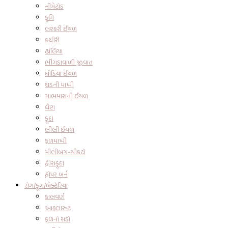
નીમેટોડ
કૃમિ
લશ્કરી ઈયળ
કથીરી
ઢાંલિયા
ભીંગડાવાળી જીવાત
ઘોડિયા ઈયળ
થડની માખી
ગાભમારાની ઈયળ
ધૈણ
ફૂદા
લીલી ઈયળ
ફળમાખી
મીલીબગ-ચીકટો
હીરાફૂદા
હોપર બર્ન
રોગ/ફૂગ/બેક્ટેરિયા
કાલવર્ણ
આફ્લારુટ
ફળનો સડો