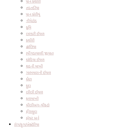
પાન કથીરી
તડતડીયા
પાન કોરીયું
નીમેટોડ
કૃમિ
લશ્કરી ઈયળ
કથીરી
ઢાંલિયા
ભીંગડાવાળી જીવાત
ઘોડિયા ઈયળ
થડની માખી
ગાભમારાની ઈયળ
ધૈણ
ફૂદા
લીલી ઈયળ
ફળમાખી
મીલીબગ-ચીકટો
હીરાફૂદા
હોપર બર્ન
રોગ/ફૂગ/બેક્ટેરિયા