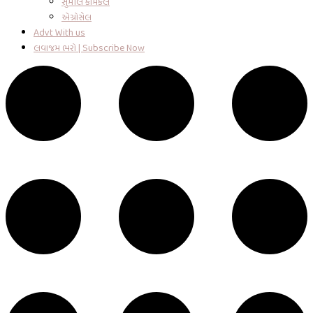
સુમીલ કેમિકલ
એગ્રોસેલ
Advt With us
લવાજમ ભરો | Subscribe Now