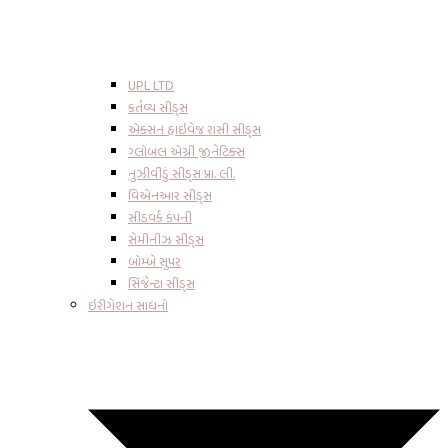
UPL LTD
કર્તવ્ય સીડ્સ
એક્સન હાઇવેજ રાસી સીડ્સ
ગ્લોબલ એગ્રી જીનેટિક્સ
નુઝીવીડું સીડ્સ પ્રા. લી.
વિએનઆર સીડ્સ
સીડવર્ક કંપની
સેમીનીઝ સીડ્સ
બોમ્બે સુપર
સિંજેન્ટા સીડ્સ
ઇરીગેશન સાધનો