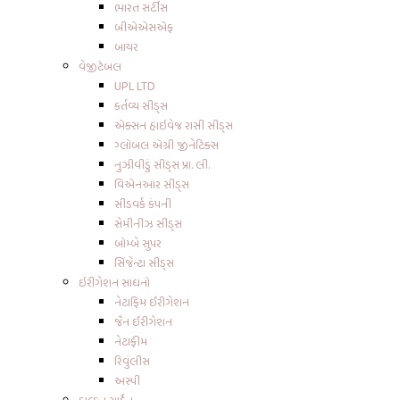
ભારત સર્ટીસ
બીએએસએફ
બાયર
વેજીટેબલ
UPL LTD
કર્તવ્ય સીડ્સ
એક્સન હાઇવેજ રાસી સીડ્સ
ગ્લોબલ એગ્રી જીનેટિક્સ
નુઝીવીડું સીડ્સ પ્રા. લી.
વિએનઆર સીડ્સ
સીડવર્ક કંપની
સેમીનીઝ સીડ્સ
બોમ્બે સુપર
સિંજેન્ટા સીડ્સ
ઇરીગેશન સાધનો
નેટાફિમ ઈરીગેશન
જૈન ઈરીગેશન
નેટાફીમ
રિવુંલીસ
અસ્પી