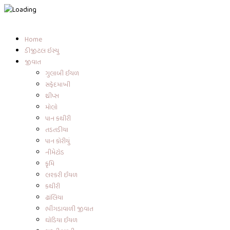
Skip
Search
to
for:
content
Home
ડીજીટલ ઇસ્યુ
જીવાત
ગુલાબી ઈયળ
સફેદમાખી
થ્રીપ્સ
મોલો
પાન કથીરી
તડતડીયા
પાન કોરીયું
નીમેટોડ
કૃમિ
લશ્કરી ઈયળ
કથીરી
ઢાંલિયા
ભીંગડાવાળી જીવાત
ઘોડિયા ઈયળ