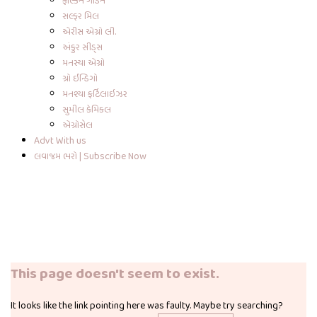
ફાલ્કન ગાર્ડેન
સલ્ફર મિલ
એરીસ એગ્રો લી.
અંકુર સીડ્સ
મનસ્યા એગ્રો
ગ્રો ઈન્ડિગો
મનશ્યા ફર્ટિલાઇઝર
સુમીલ કેમિકલ
એગ્રોસેલ
Advt With us
લવાજમ ભરો | Subscribe Now
This page doesn't seem to exist.
It looks like the link pointing here was faulty. Maybe try searching?