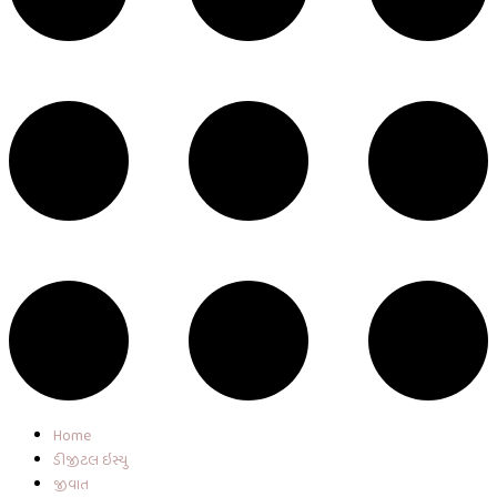
Home
ડીજીટલ ઇસ્યુ
જીવાત