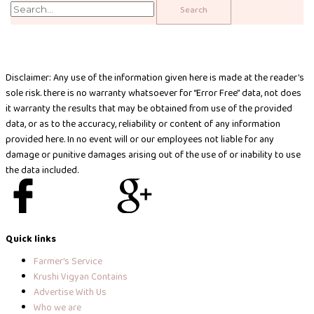
Disclaimer: Any use of the information given here is made at the reader’s
sole risk. there is no warranty whatsoever for “Error Free” data, not does
it warranty the results that may be obtained from use of the provided
data, or as to the accuracy, reliability or content of any information
provided here. In no event will or our employees not liable for any
damage or punitive damages arising out of the use of or inability to use
the data included.
I
X
I
I
c
-
n
c
Quick links
o
t
s
o
Farmer's Service
Krushi Vigyan Contains
n
w
t
n
Advertise With Us
Who we are