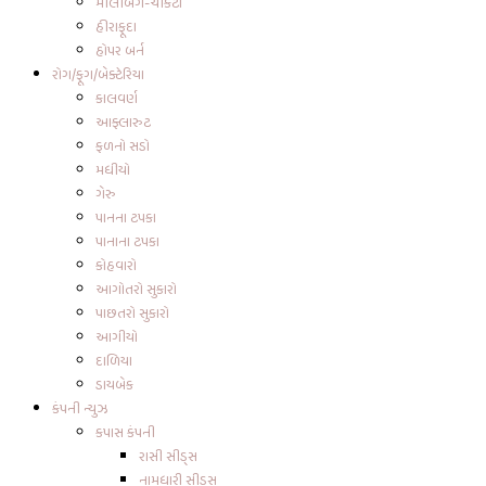
મીલીબગ-ચીકટો
હીરાફૂદા
હોપર બર્ન
રોગ/ફૂગ/બેક્ટેરિયા
કાલવર્ણ
આફ્લારુટ
ફળનો સડો
મધીયો
ગેરુ
પાનના ટપકા
પાનાના ટપકા
કોહવારો
આગોતરો સુકારો
પાછતરો સુકારો
આગીયો
દાળિયા
ડાયબેક
કંપની ન્યુઝ
કપાસ કંપની
રાસી સીડ્સ
નામધારી સીડ્સ