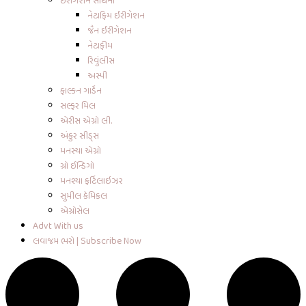
ઇરીગેશન સાધનો
નેટાફિમ ઈરીગેશન
જૈન ઈરીગેશન
નેટાફીમ
રિવુંલીસ
અસ્પી
ફાલ્કન ગાર્ડેન
સલ્ફર મિલ
એરીસ એગ્રો લી.
અંકુર સીડ્સ
મનસ્યા એગ્રો
ગ્રો ઈન્ડિગો
મનશ્યા ફર્ટિલાઇઝર
સુમીલ કેમિકલ
એગ્રોસેલ
Advt With us
લવાજમ ભરો | Subscribe Now