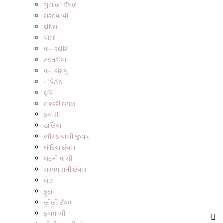
ગુલાબી ઈયળ
સફેદમાખી
થ્રીપ્સ
મોલો
પાન કથીરી
તડતડીયા
પાન કોરીયું
નીમેટોડ
કૃમિ
લશ્કરી ઈયળ
કથીરી
ઢાંલિયા
ભીંગડાવાળી જીવાત
ઘોડિયા ઈયળ
થડની માખી
ગાભમારાની ઈયળ
ધૈણ
ફૂદા
લીલી ઈયળ
ફળમાખી