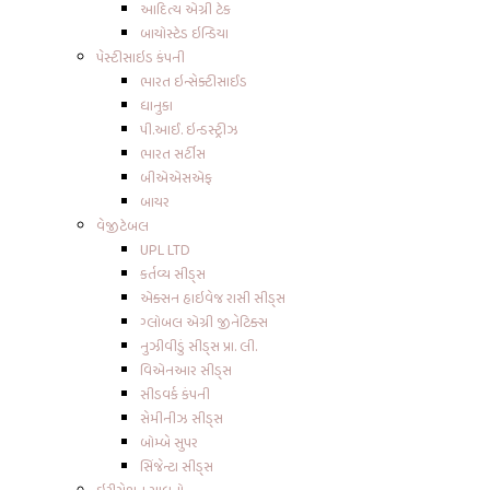
આદિત્ય એગ્રી ટેક
બાયોસ્ટેડ ઇન્ડિયા
પેસ્ટીસાઇડ કંપની
ભારત ઇન્સેક્ટીસાઈડ
ધાનુકા
પી.આઈ. ઇન્ડસ્ટ્રીઝ
ભારત સર્ટીસ
બીએએસએફ
બાયર
વેજીટેબલ
UPL LTD
કર્તવ્ય સીડ્સ
એક્સન હાઇવેજ રાસી સીડ્સ
ગ્લોબલ એગ્રી જીનેટિક્સ
નુઝીવીડું સીડ્સ પ્રા. લી.
વિએનઆર સીડ્સ
સીડવર્ક કંપની
સેમીનીઝ સીડ્સ
બોમ્બે સુપર
સિંજેન્ટા સીડ્સ