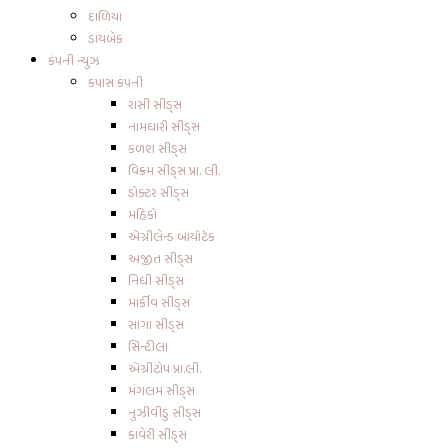
દાળિયા
ડાયબેક
કંપની ન્યુઝ
કપાસ કંપની
રાસી સીડ્સ
નામધારી સીડ્સ
કળશ સીડ્સ
વિક્રમ સીડ્સ પ્રા. લી.
ડોક્ટર સીડ્સ
મહિકો
એગ્રીલેન્ડ બાયોટેક
અજીત સીડ્સ
નિધી સીડ્સ
માર્કીવ સીડ્સ
સાગા સીડ્સ
સિન્ટીલા
એગ્રીટોપ પ્રા.લી.
મંગલમ સીડ્સ
નુઝીવીડુ સીડ્સ
કાવેરી સીડ્સ