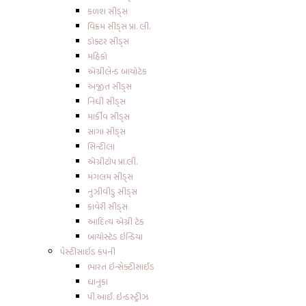
કળશ સીડ્સ
વિક્રમ સીડ્સ પ્રા. લી.
ડોક્ટર સીડ્સ
મહિકો
એગ્રીલેન્ડ બાયોટેક
અજીત સીડ્સ
નિધી સીડ્સ
માર્કીવ સીડ્સ
સાગા સીડ્સ
સિન્ટીલા
એગ્રીટોપ પ્રા.લી.
મંગલમ સીડ્સ
નુઝીવીડુ સીડ્સ
કાવેરી સીડ્સ
આદિત્ય એગ્રી ટેક
બાયોસ્ટેડ ઇન્ડિયા
પેસ્ટીસાઇડ કંપની
ભારત ઇન્સેક્ટીસાઈડ
ધાનુકા
પી.આઈ. ઇન્ડસ્ટ્રીઝ