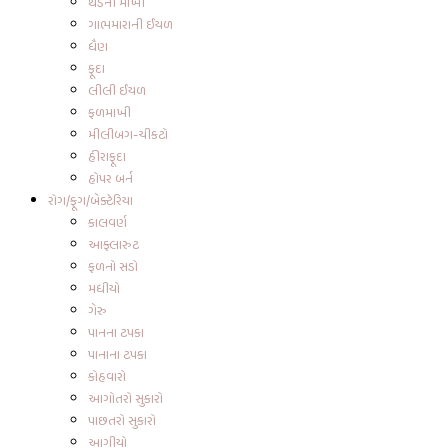
થડની માખી
ગાભમારાની ઈયળ
ધૈણ
ફૂદા
લીલી ઈયળ
ફળમાખી
મીલીબગ-ચીકટો
હીરાફૂદા
હોપર બર્ન
રોગ/ફૂગ/બેક્ટેરિયા
કાલવર્ણ
આફ્લારુટ
ફળનો સડો
મધીયો
ગેરુ
પાનના ટપકા
પાનાના ટપકા
કોહવારો
આગોતરો સુકારો
પાછતરો સુકારો
આગીયો