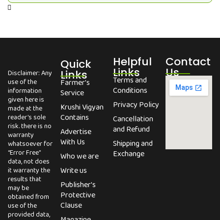
Helpful
Contact
Quick
Links
Us
Links
Disclaimer: Any
Terms and
use of the
Farmer's
Conditions
information
Service
given here is
Privacy Policy
Krushi Vigyan
made at the
Contains
reader’s sole
Cancellation
risk. there is no
and Refund
Advertise
warranty
With Us
Shipping and
whatsoever for
“Error Free”
Exchange
Who we are
data, not does
Write us
it warranty the
results that
Publisher's
may be
Protective
obtained from
Clause
use of the
provided data,