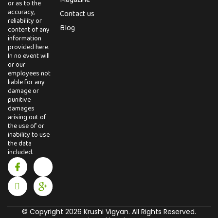
Magazine
or as to the
accuracy,
Contact us
reliability or
Blog
content of any
information
provided here.
In no event will
or our
employees not
liable for any
damage or
punitive
damages
arising out of
the use of or
inability to use
the data
included.
I
I
X
I
c
n
-
c
o
s
t
o
n
t
w
n
-
a
i
-
f
g
t
g
a
r
t
o
© Copyright 2026 Krushi Vigyan. All Rights Reserved.