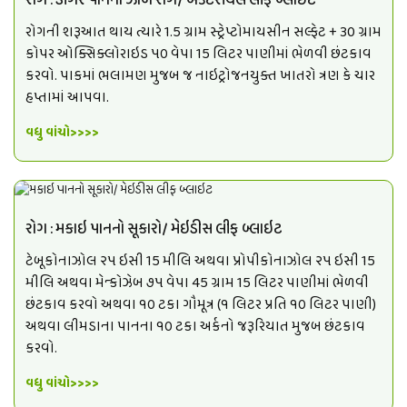
રોગ : ડાંગર પાનનો ઝાળ રોગ/ બેક્ટેરીયલ લીફ બ્લાઇટ
રોગની શરૂઆત થાય ત્યારે 1.5 ગ્રામ સ્ટ્રેપ્ટોમાયસીન સલ્ફેટ + 30 ગ્રામ
કોપર ઓક્સિક્લોરાઇડ ૫૦ વેપા 15 લિટર પાણીમાં ભેળવી છંટકાવ
કરવો. પાકમાં ભલામણ મુજબ જ નાઇટ્રોજનયુક્ત ખાતરો ત્રણ કે ચાર
હપ્તામાં આપવા.
વધુ વાંચો>>>>
રોગ : મકાઇ પાનનો સૂકારો/ મેઇડીસ લીફ બ્લાઇટ
ટેબૂકોનાઝોલ ૨૫ ઇસી 15 મીલિ અથવા પ્રોપીકોનાઝોલ ૨૫ ઇસી 15
મીલિ અથવા મેન્કોઝેબ ૭૫ વેપા 45 ગ્રામ 15 લિટર પાણીમાં ભેળવી
છંટકાવ કરવો અથવા ૧૦ ટકા ગૌમૂત્ર (૧ લિટર પ્રતિ ૧૦ લિટર પાણી)
અથવા લીમડાના પાનના ૧૦ ટકા અર્કનો જરૂરિયાત મુજબ છંટકાવ
કરવો.
વધુ વાંચો>>>>