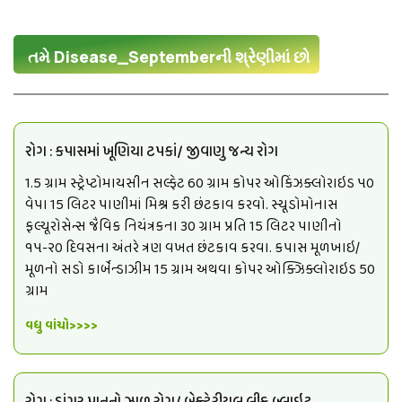
તમે Disease_Septemberની શ્રેણીમાં છો
રોગ : કપાસમાં ખૂણિયા ટપકાં/ જીવાણુ જન્ય રોગ
1.5 ગ્રામ સ્ટ્રેપ્ટોમાયસીન સલ્ફેટ 60 ગ્રામ કોપર ઓકિંઝક્લોરાઇડ ૫૦
વેપા 15 લિટર પાણીમાં મિશ્ર કરી છંટકાવ કરવો. સ્યૂડોમોનાસ
ફલ્યૂરોસેન્સ જૈવિક નિયંત્રકના 30 ગ્રામ પ્રતિ 15 લિટર પાણીનો
૧૫-૨૦ દિવસના અંતરે ત્રણ વખત છંટકાવ કરવા. કપાસ મૂળખાઇ/
મૂળનો સડો કાર્બેન્ડાઝીમ 15 ગ્રામ અથવા કોપર ઓક્ઝિક્લોરાઇડ 50
ગ્રામ
વધુ વાંચો>>>>