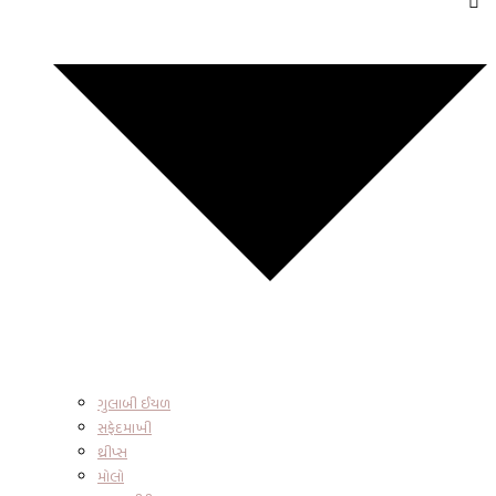
ગુલાબી ઈયળ
સફેદમાખી
થ્રીપ્સ
મોલો