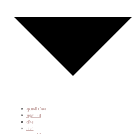
ગુલાબી ઈયળ
સફેદમાખી
થ્રીપ્સ
મોલો