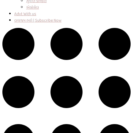
સુમીલ કેમિકલ
એગ્રોસેલ
Advt With us
લવાજમ ભરો | Subscribe Now