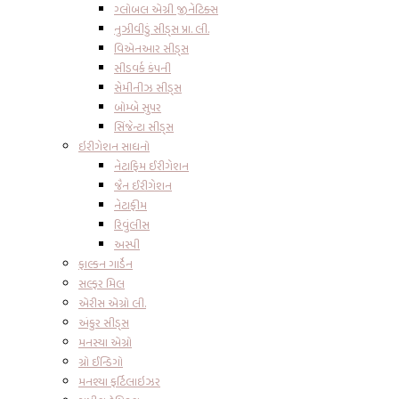
ગ્લોબલ એગ્રી જીનેટિક્સ
નુઝીવીડું સીડ્સ પ્રા. લી.
વિએનઆર સીડ્સ
સીડવર્ક કંપની
સેમીનીઝ સીડ્સ
બોમ્બે સુપર
સિંજેન્ટા સીડ્સ
ઇરીગેશન સાધનો
નેટાફિમ ઈરીગેશન
જૈન ઈરીગેશન
નેટાફીમ
રિવુંલીસ
અસ્પી
ફાલ્કન ગાર્ડેન
સલ્ફર મિલ
એરીસ એગ્રો લી.
અંકુર સીડ્સ
મનસ્યા એગ્રો
ગ્રો ઈન્ડિગો
મનશ્યા ફર્ટિલાઇઝર