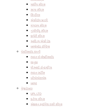
માર્કીવ સીડ્સ
સાગા સીડ્સ
સિન્ટીલા
એગ્રીટોપ પ્રા.લી.
મંગલમ સીડ્સ
નુઝીવીડુ સીડ્સ
કાવેરી સીડ્સ
આદિત્ય એગ્રી ટેક
બાયોસ્ટેડ ઇન્ડિયા
પેસ્ટીસાઇડ કંપની
ભારત ઇન્સેક્ટીસાઈડ
ધાનુકા
પી.આઈ. ઇન્ડસ્ટ્રીઝ
ભારત સર્ટીસ
બીએએસએફ
બાયર
વેજીટેબલ
UPL LTD
કર્તવ્ય સીડ્સ
એક્સન હાઇવેજ રાસી સીડ્સ