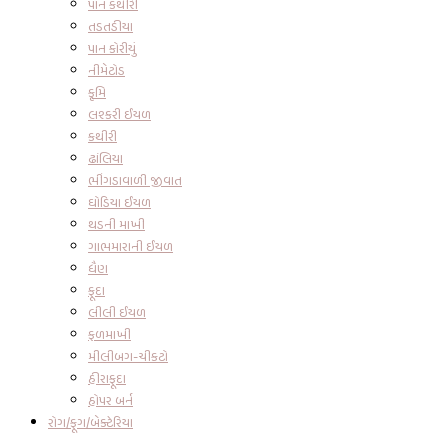
પાન કથીરી
તડતડીયા
પાન કોરીયું
નીમેટોડ
કૃમિ
લશ્કરી ઈયળ
કથીરી
ઢાંલિયા
ભીંગડાવાળી જીવાત
ઘોડિયા ઈયળ
થડની માખી
ગાભમારાની ઈયળ
ધૈણ
ફૂદા
લીલી ઈયળ
ફળમાખી
મીલીબગ-ચીકટો
હીરાફૂદા
હોપર બર્ન
રોગ/ફૂગ/બેક્ટેરિયા