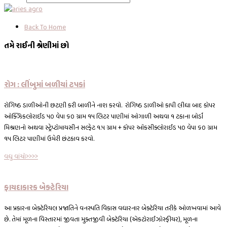
Back To Home
તમે રાઈની શ્રેણીમાં છો
રોગ : લીંબુમાં બળીયાં ટપકાં
રોગિષ્ઠ ડાળીઓની છટણી કરી બાળીને નાશ કરવો. રોગિષ્ઠ ડાળીઓ કાપી લીધા બાદ કોપર
ઓક્ઝિકલોરાઈડ ૫૦ વેપા ૬૦ ગ્રામ ૧૫ લિટર પાણીમાં ઓગાળી અથવા ૧ ટકાના બોર્ડો
મિશ્રણનો અથવા સ્ટ્રેપ્ટોમાયસીન સલ્ફેટ ૧.૫ ગ્રામ + કોપર ઑકસીક્લોરાઈડ ૫૦ વેપા ૬૦ ગ્રામ
૧૫ લિટર પાણીમાં ઉમેરી છંટકાવ કરવો.
વધુ વાંચો>>>>
ફાયદાકારક બેક્ટેરિયા
આ પ્રકારના બેક્ટેરિયલ પ્રજાતિને વનસ્પતિ વિકાસ વધારનાર બેક્ટેરિયા તરીકે ઓળખવામાં આવે
છે. તેમાં મૂળના વિસ્તારમાં જીવતા મુક્તજીવી બેક્ટેરિયા (એકટોરાઈઝોસ્ફીયર), મૂળના