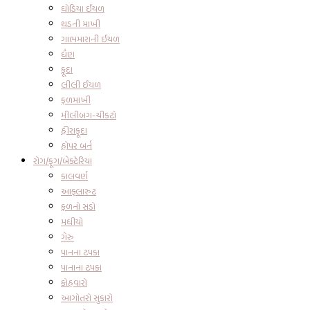
ઘોડિયા ઈયળ
થડની માખી
ગાભમારાની ઈયળ
ધૈણ
ફૂદા
લીલી ઈયળ
ફળમાખી
મીલીબગ-ચીકટો
હીરાફૂદા
હોપર બર્ન
રોગ/ફૂગ/બેક્ટેરિયા
કાલવર્ણ
આફ્લારુટ
ફળનો સડો
મધીયો
ગેરુ
પાનના ટપકા
પાનાના ટપકા
કોહવારો
આગોતરો સુકારો