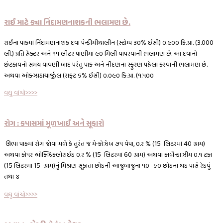
રાઈ માટે ક્યા નિંદામણનાશકની ભલામણ છે.
રાઈના પાકમાં નિંદામણનાશક દવા પેન્ડીમીથાલીન (સ્ટોમ્પ ૩૦% ઈસી) ૦.૯૦૦ કિ.ગ્રા. (3.000
લી.) પ્રતિ હેક્ટર અને ૧૫ લીટર પાણીમાં ૯૦ મિલી વાપરવાની ભલામણ છે. આ દવાનો
છંટકાવનો સમય વાવણી બાદ પરંતુ પાક અને નીંદણના સ્ફુરણ પહેલાં કરવાની ભલામણ છે.
અથવા ઓક્ઝાડાયાર્જીલ (રાફટ ૬% ઈસી) ૦.૦૯૦ કિ.ગ્રા. (૧.૫૦૦
વધુ વાંચો>>>>
રોગ : કપાસમાં મૂળખાઈ અને સૂકારો
ઊભા પાકમાં રોગ જાેવા મળે કે તુરંત જ મેન્કોઝેબ ૭૫ વેપા, ૦.ર % (15 લિટરમાં 40 ગ્રામ)
અથવા કો૫ર ઓક્ઝિકલોરાઈડ ૦.ર % (15 લિટરમાં 60 ગ્રામ) અથવા કાર્બેન્ડાઝીમ ૦.૧ ટકા
(15 લિટરમાં 15 ગ્રામ)નું મિશ્રણ સૂકાતા છોડની આજુબાજુના ૫૦ -૬૦ છોડના થડ પાસે રેડવું
તથા ૪
વધુ વાંચો>>>>