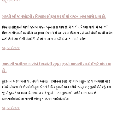
વધુ વાંચો>>>>
મરચી બીજ પસંદગી : વિશ્વાસ સીડ્સ મરચીમાં વજન ખુબ સારો થાય છે.
વિશ્વાસ સીડ્સની યોગી જાતમાં વજન ખુબ સારો થાય છે. મેં વાવી તમે પણ વાવો. મેં આ વર્ષે
વિશ્વાસ સીડ્સની મરચીનો અનુભવ કરેલ છે મેં આ વર્ષમાં વિશ્વાસ પટ્ટો અને યોગી મરચી વાવેલ
હતી તેમાં આ યોગી વેરાઈટી એ તો માલા માલ કરી દીઘા તેમાં મને ઓછા
વધુ વાંચો>>>>
આપણી જમીનના કરોડો ઉપયોગી સૂક્ષ્મ જીવો આપણી મદદે ઈશ્વરે મોકલ્યા
છે.
કુદરતના સહયોગની વાત કરીયે. આપણી જમીનના કરોડો ઉપયોગી સૂક્ષ્મ જીવો આપણી મદદે
ઈશ્વરે મોકલ્યા છે. ઉપયોગી ફૂગ એટલે કે મિત્ર ફુગની વાત કરીયે. અમુક સહજીવી રીતે રહેનારા
જીવો કુદરતે બનાવ્યા છે. મતલબ બન્ને જીવોના સહજીવનથી બન્નેને લાભ થાય છે,
દા.ત.માઈકોરાઈઝા નામની એક ફુગ છે. આ માઈકોરાઈઝા
વધુ વાંચો>>>>