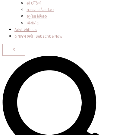
ગ્રો ઈન્ડિગો
મનશ્યા ફર્ટિલાઇઝર
સુમીલ કેમિકલ
એગ્રોસેલ
Advt With us
લવાજમ ભરો | Subscribe Now
X