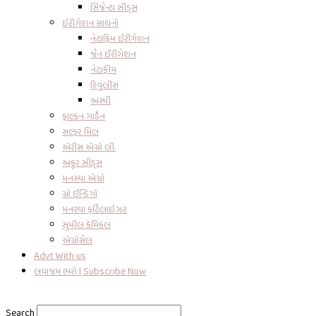
સિંજેન્ટા સીડ્સ
ઇરીગેશન સાધનો
નેટાફિમ ઈરીગેશન
જૈન ઈરીગેશન
નેટાફીમ
રિવુંલીસ
અસ્પી
ફાલ્કન ગાર્ડેન
સલ્ફર મિલ
એરીસ એગ્રો લી.
અંકુર સીડ્સ
મનસ્યા એગ્રો
ગ્રો ઈન્ડિગો
મનશ્યા ફર્ટિલાઇઝર
સુમીલ કેમિકલ
એગ્રોસેલ
Advt With us
લવાજમ ભરો | Subscribe Now
Search