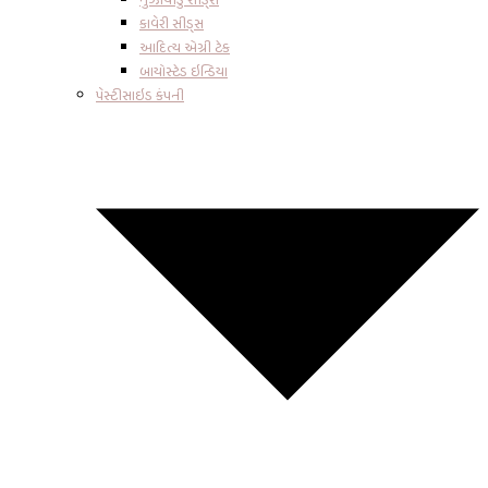
કાવેરી સીડ્સ
આદિત્ય એગ્રી ટેક
બાયોસ્ટેડ ઇન્ડિયા
પેસ્ટીસાઇડ કંપની