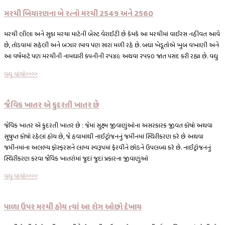
મરચી બિયારણના બે રત્નો મરચી 2549 અને 2560
મરચી લીલા અને સુકા મરચા માટેની બેસ્ટ વેરાઈટી છે કેમકે આ મરચીમાં વાઈરસ નહીવત આવે
છે, તોડવામાં સહેલી અને બઝાર ભાવ પણ સારા મળી રહે છે. બધા ખેડૂતોએ ખુબ વખાણી અને
આ વર્ષમાટે પણ મરચીની નામધારી કંપનીની ૨૫૪૯ અથવા ૨૫૬૦ જાત પસંદ કરી રહ્યા છે. વધુ
વધુ વાંચો>>>>
જૈવિક ખાતર એ કુદરતી ખાતર છે
જેવિક ખાતર એ કુદરતી ખાતર છે : જેમાં સુક્ષ્મ જીવાણુંઓના અસરકારક જીવત કોષો અથવા
સુષુપ્ત કોષો રહેલાં હોય છે, જે હવામાંથી નાઈટ્રોજનનું જમીનમાં સ્થિરીકરણ કરે છે અથવા
જમીનમાંના અલભ્ય ફોસ્ફરસને લભ્ય સ્વરૂપમાં ફેરવીને છોડને ઉપલબ્ધ કરે છે. નાઈટ્રોજનનું
સ્થિરીકરણ કરવા જૈવિક ખાતરોમાં જુદાં જુદાં પ્રકારના જીવાણુંઓ
વધુ વાંચો>>>>
પાળા ઉપર મરચી હોય ત્યાં આ રોગ ઓછો દેખાય