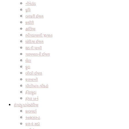
નીમેટોડ
કૃમિ
લશ્કરી ઈયળ
કથીરી
ઢાંલિયા
ભીંગડાવાળી જીવાત
ઘોડિયા ઈયળ
થડની માખી
ગાભમારાની ઈયળ
ધૈણ
ફૂદા
લીલી ઈયળ
ફળમાખી
મીલીબગ-ચીકટો
હીરાફૂદા
હોપર બર્ન
રોગ/ફૂગ/બેક્ટેરિયા
કાલવર્ણ
આફ્લારુટ
ફળનો સડો