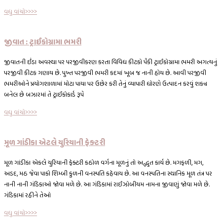
વધુ વાંચો>>>>
જીવાત : ટ્રાઈકોગ્રામા ભમરી
જીવાતની ઈંડા અવસ્થા પર પરજીવીકરણ કરતા વિવિધ કીટકો પૈકી ટ્રાઈકોગ્રામા ભમરી અગત્યનું
પરજીવી કીટક ગણાય છે. પુખ્ત પરજીવી ભમરી કદમાં ખૂબ જ નાની હોય છે. આવી પરજીવી
ભમરીઓને પ્રયોગશાળામાં મોટા પાયા પર ઉછેર કરી તેનું વ્યાપારી ધોરણે ઉત્પાદન કરવું શક્ય
બનેલ છે બઝારમાં તે ટ્રાઈકોકાર્ડ રૂપે
વધુ વાંચો>>>>
મૂળ ગાંડીકા એટલે યુરિયાની ફેક્ટરી
મૂળ ગાંડીકા એકલે યુરિયાની ફેક્ટરી કઠોળ વર્ગના મૂળનું તો અદ્ભુત કાર્ય છે. મગફળી, મગ,
અડદ, મઠ જેવા પાકો શિમ્બી કુળની વનસ્પતિ કહેવાય છે. આ વનસ્પતિના સ્થાનિક મૂળ તંત્ર પર
નાની નાની ગંડિકાઓ જોવા મળે છે. આ ગંડિકામાં રાઈઝોબીયમ નામના જીવાણું જોવા મળે છે.
ગંડિકામાં રહીને તેઓ
વધુ વાંચો>>>>