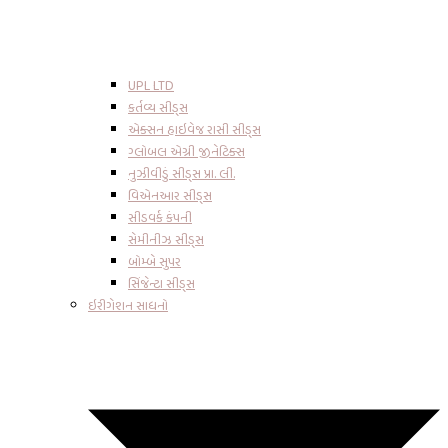
UPL LTD
કર્તવ્ય સીડ્સ
એક્સન હાઇવેજ રાસી સીડ્સ
ગ્લોબલ એગ્રી જીનેટિક્સ
નુઝીવીડું સીડ્સ પ્રા. લી.
વિએનઆર સીડ્સ
સીડવર્ક કંપની
સેમીનીઝ સીડ્સ
બોમ્બે સુપર
સિંજેન્ટા સીડ્સ
ઇરીગેશન સાધનો