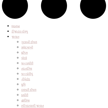
Home
ડીજીટલ ઇસ્યુ
જીવાત
ગુલાબી ઈયળ
સફેદમાખી
થ્રીપ્સ
મોલો
પાન કથીરી
તડતડીયા
પાન કોરીયું
નીમેટોડ
કૃમિ
લશ્કરી ઈયળ
કથીરી
ઢાંલિયા
ભીંગડાવાળી જીવાત