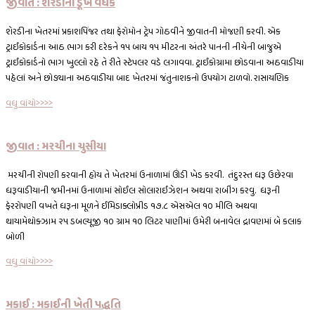
જીવાત : શેરડીનો ડૂંખ વેધક
શેરડીના ખેતરમાં પ્રકાશપિંજર તથા ફેરોમોન ટ્રેપ ગોઠવીને જીવાતની મોજણી કરવી. એક
ટ્રાઈકોકાર્ડના આઠ ભાગ કરી દરેકને ૧૫ બાય ૧૫ મીટરના અંતરે પાનની નીચેની બાજુએ
ટ્રાઈકોકાર્ડનો ભાગ ખુલ્લો રહે તે રીતે સ્ટેપલર વડે લગાવવા. ટ્રાઈકોગ્રામા છોડવાના અઠવાડીયા
પહેલાં અને છોડ્યાના અઠવાડીયા બાદ ખેતરમાં જંતુનાશકનો ઉપયોગ ટાળવો. રાસાયણિક
વધુ વાંચો>>>>
જીવાત : મરચીના ચુસીયા
મરચીની રોપણી કરવાની હોય તે ખેતરમાં ઉનાળામાં ઊંડી ખેડ કરવી. તંદુરસ્ત ધરૂ ઉછેરવા
ધરૂવાડીયાની જમીનમાં ઉનાળામાં સોઈલ સોલારાઈઝેશન અથવા રાબીંગ કરવુ. ધરૂની
ફેરરોપણી વખતે ધરૂના મૂળને ઈમિડાક્લોપ્રીડ ૧૭.૮ એસએલ ૧૦ મીલિ અથવા
થાયામેથોક્ઝામ ૨૫ ડબલ્યૂજી ૧૦ ગ્રામ ૧૦ લિટર પાણીમાં ઉમેરી બનાવેલ દ્રાવણમાં બે કલાક
બોળી
વધુ વાંચો>>>>
મકાઈ : મકાઈની ખેતી પદ્ધતિ