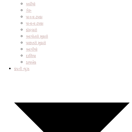
મધીયો
ગેરુ
પાનના ટપકા
પાનાના ટપકા
કોહવારો
આગોતરો સુકારો
પાછતરો સુકારો
આગીયો
દાળિયા
ડાયબેક
કંપની ન્યુઝ