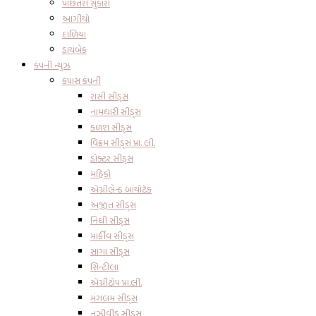
પાછતરો સુકારો
આગીયો
દાળિયા
ડાયબેક
કંપની ન્યુઝ
કપાસ કંપની
રાસી સીડ્સ
નામધારી સીડ્સ
કળશ સીડ્સ
વિક્રમ સીડ્સ પ્રા. લી.
ડોક્ટર સીડ્સ
મહિકો
એગ્રીલેન્ડ બાયોટેક
અજીત સીડ્સ
નિધી સીડ્સ
માર્કીવ સીડ્સ
સાગા સીડ્સ
સિન્ટીલા
એગ્રીટોપ પ્રા.લી.
મંગલમ સીડ્સ
નુઝીવીડુ સીડ્સ