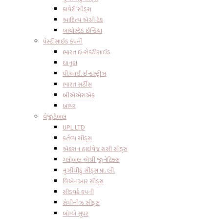
કાવેરી સીડ્સ
આદિત્ય એગ્રી ટેક
બાયોસ્ટેડ ઇન્ડિયા
પેસ્ટીસાઇડ કંપની
ભારત ઇન્સેક્ટીસાઈડ
ધાનુકા
પી.આઈ. ઇન્ડસ્ટ્રીઝ
ભારત સર્ટીસ
બીએએસએફ
બાયર
વેજીટેબલ
UPL LTD
કર્તવ્ય સીડ્સ
એક્સન હાઇવેજ રાસી સીડ્સ
ગ્લોબલ એગ્રી જીનેટિક્સ
નુઝીવીડું સીડ્સ પ્રા. લી.
વિએનઆર સીડ્સ
સીડવર્ક કંપની
સેમીનીઝ સીડ્સ
બોમ્બે સુપર