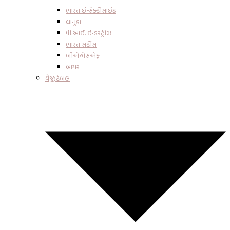
ભારત ઇન્સેક્ટીસાઈડ
ધાનુકા
પી.આઈ. ઇન્ડસ્ટ્રીઝ
ભારત સર્ટીસ
બીએએસએફ
બાયર
વેજીટેબલ