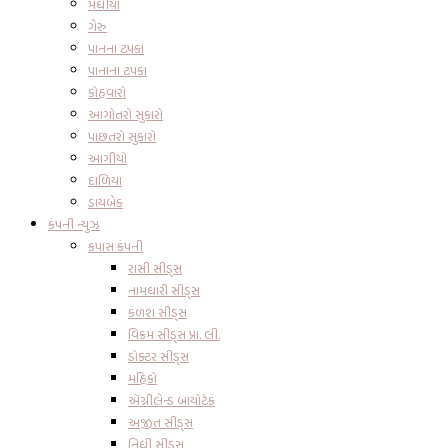
મધીયો
ગેરુ
પાનના ટપકા
પાનાના ટપકા
કોહવારો
આગોતરો સુકારો
પાછતરો સુકારો
આગીયો
દાળિયા
ડાયબેક
કંપની ન્યુઝ
કપાસ કંપની
રાસી સીડ્સ
નામધારી સીડ્સ
કળશ સીડ્સ
વિક્રમ સીડ્સ પ્રા. લી.
ડોક્ટર સીડ્સ
મહિકો
એગ્રીલેન્ડ બાયોટેક
અજીત સીડ્સ
નિધી સીડ્સ