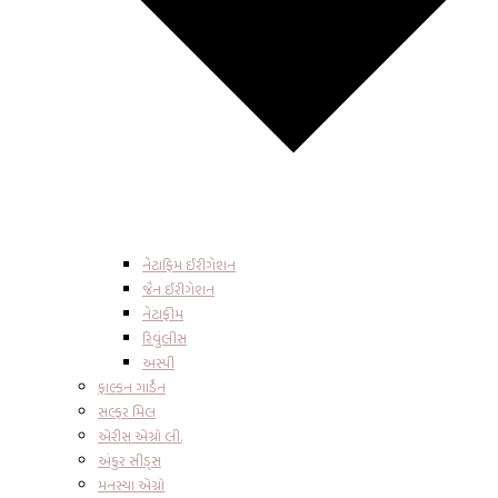
નેટાફિમ ઈરીગેશન
જૈન ઈરીગેશન
નેટાફીમ
રિવુંલીસ
અસ્પી
ફાલ્કન ગાર્ડેન
સલ્ફર મિલ
એરીસ એગ્રો લી.
અંકુર સીડ્સ
મનસ્યા એગ્રો