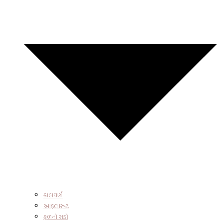
કાલવર્ણ
આફ્લારુટ
ફળનો સડો