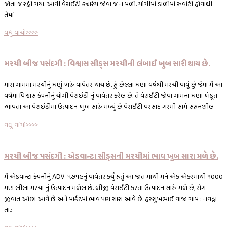
જોતા જ રહી ગયા. આવી વેરાઈટી ક્યારેય જોવા જ ન મળી. યોગીમાં ડાળીમાં રુવાંટી હોવાથી
તેમાં
વધુ વાંચો>>>>
મરચી બીજ પસંદગી : વિશ્વાસ સીડ્સ મરચીની લંબાઈ ખુબ સારી થાય છે.
મારા ગામમાં મરચીનું ઘણું ખરું વાવેતર થાય છે. હું છેલ્લા ઘણા વર્ષથી મરચી વાવું છું જેમાં મેં આ
વર્ષમાં વિશ્વાસ કંપનીનું યોગી વેરાઈટી નું વાવેતર કરેલ છે. તે વેરાઈટી જોવા ગામના ઘણા ખેડૂત
આવતા આ વેરાઈટીમાં ઉત્પાદન ખુબ સારું મળ્યું છે વેરાઈટી વરસાદ ગરમી સામે સહનશીલ
વધુ વાંચો>>>>
મરચી બીજ પસંદગી : એડવાન્ટા સીડ્સની મરચીમાં ભાવ ખુબ સારા મળે છે.
મેં એડવાન્ટા કંપનીનું ADV-૫૭૫૯નું વાવેતર કર્યું હતું આ જાત માંથી મને એક એકરમાંથી ૧૦૦૦
મણ લીલા મરચા નું ઉત્પાદન મળેલ છે. બીજી વેરાઈટી કરતા ઉત્પાદન સારું મળે છે, રોગ
જીવાત ઓછા આવે છે અને માર્કેટમાં ભાવ પણ સારા આવે છે. હરસુખભાઈ વાજા ગામ : નવદ્રા
તા.: