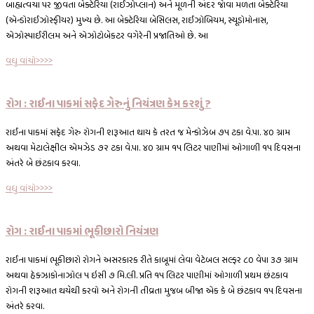
બાહ્યત્વચા પર જીવતા બેક્ટેરિયા (રાઈઝોપ્લાન) અને મૂળની અંદર જાેવા મળતા બેક્ટેરિયા
(એન્ડોરાઈઝોસ્ફીયર) મુખ્ય છે. આ બેક્ટેરિયા બેસિલસ, રાઈઝોબિયમ, સ્યૂડોમોનાસ,
એઝોસ્પાઈરીલમ અને એઝોટોબેકટર વગેરેની પ્રજાતિઓ છે. આ
વધુ વાંચો>>>>
રોગ : રાઈના પાકમાં સફેદ ગેરુનું નિયંત્રણ કેમ કરશું ?
રાઈના પાકમાં સફેદ ગેરુ રોગની શરૂઆત થાય કે તરત જ મેન્કોઝેબ ૭૫ ટકા વે.પા. ૪૦ ગ્રામ
અથવા મેટાલેક્ષીલ એમઝેડ ૭૨ ટકા વે.પા. ૪૦ ગ્રામ ૧૫ લિટર પાણીમાં ઓગાળી ૧૫ દિવસના
અંતરે બે છંટકાવ કરવા.
વધુ વાંચો>>>>
રોગ : રાઈના પાકમાં ભૂકીછારો નિયંત્રણ
રાઈના પાકમાં ભૂકીછારો રોગને અસરકારક રીતે કાબૂમાં લેવા વેટેબલ સલ્ફર ૮૦ વેપા ૩૭ ગ્રામ
અથવા હેક્ઝાકોનાઝોલ ૫ ઇસી ૭ મિ.લી. પ્રતિ ૧૫ લિટર પાણીમાં ઓગાળી પ્રથમ છંટકાવ
રોગની શરૂઆત થયેથી કરવો અને રોગની તીવ્રતા મુજબ બીજા એક કે બે છંટકાવ ૧૫ દિવસના
અંતરે કરવા.