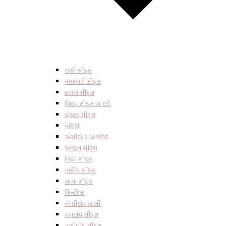
રાસી સીડ્સ
નામધારી સીડ્સ
કળશ સીડ્સ
વિક્રમ સીડ્સ પ્રા. લી.
ડોક્ટર સીડ્સ
મહિકો
એગ્રીલેન્ડ બાયોટેક
અજીત સીડ્સ
નિધી સીડ્સ
માર્કીવ સીડ્સ
સાગા સીડ્સ
સિન્ટીલા
એગ્રીટોપ પ્રા.લી.
મંગલમ સીડ્સ
નુઝીવીડુ સીડ્સ