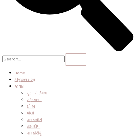
Home
ડીજીટલ ઇસ્યુ
જીવાત
ગુલાબી ઈયળ
સફેદમાખી
થ્રીપ્સ
મોલો
પાન કથીરી
તડતડીયા
પાન કોરીયું