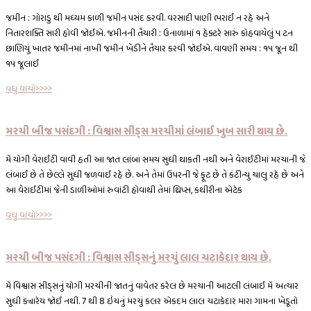
જમીન : ગોરાડુ થી મધ્યમ કાળી જમીન પસંદ કરવી. વરસાદી પાણી ભરાઈ ન રહે અને
નિતારશક્તિ સારી હોવી જોઈએ. જમીનની તૈયારી : ઉનાળામાં ૧ હેક્ટરે સારું કોહવાયેલું ૫ ટન
છાણિયું ખાતર જમીનમાં નાખી જમીન ખેડીને તૈયાર કરવી જોઈએ. વાવણી સમય : ૧૫ જૂન થી
૧૫ જૂલાઈ
વધુ વાંચો>>>>
મરચી બીજ પસંદગી : વિશ્વાસ સીડ્સ મરચીમાં લંબાઈ ખુબ સારી થાય છે.
મેં યોગી વેરાઈટી વાવી હતી આ જાત લાંબા સમય સુધી થાકતી નથી અને વેરાઈટીમાં મરચાની જે
લંબાઈ છે તે છેલ્લે સુધી જળવાઈ રહે છે. અને તેમાં ઉપરની જે ફૂટ છે તે કંટીન્યુ ચાલુ રહે છે અને
આ વેરાઈટીમાં જેની ડાળીઓમાં રુવાંટી હોવાથી તેમાં થ્રિપ્સ, કથીરીના એટેક
વધુ વાંચો>>>>
મરચી બીજ પસંદગી : વિશ્વાસ સીડ્સનું મરચું લાલ ચટાકેદાર થાય છે.
મેં વિશ્વાસ સીડ્સનું યોગી મરચીની જાતનું વાવેતર કરેલ છે મરચાની આટલી લંબાઈ મેં અત્યાર
સુધી ક્યારેય જોઈ નથી. 7 થી 8 ઇંચનું મરચું કલર એકદમ લાલ ચટાકેદાર મારા ગામના ખેડૂતો