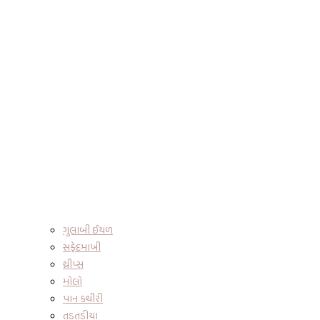
ગુલાબી ઈયળ
સફેદમાખી
થ્રીપ્સ
મોલો
પાન કથીરી
તડતડીયા