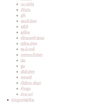
પાન કોરીયું
નીમેટોડ
કૃમિ
લશ્કરી ઈયળ
કથીરી
ઢાંલિયા
ભીંગડાવાળી જીવાત
ઘોડિયા ઈયળ
થડની માખી
ગાભમારાની ઈયળ
ધૈણ
ફૂદા
લીલી ઈયળ
ફળમાખી
મીલીબગ-ચીકટો
હીરાફૂદા
હોપર બર્ન
રોગ/ફૂગ/બેક્ટેરિયા