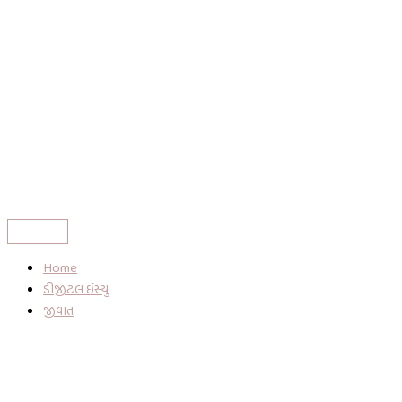
Home
ડીજીટલ ઇસ્યુ
જીવાત