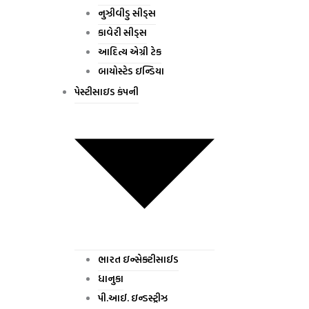
નુઝીવીડુ સીડ્સ
કાવેરી સીડ્સ
આદિત્ય એગ્રી ટેક
બાયોસ્ટેડ ઇન્ડિયા
પેસ્ટીસાઇડ કંપની
ભારત ઇન્સેક્ટીસાઈડ
ધાનુકા
પી.આઈ. ઇન્ડસ્ટ્રીઝ