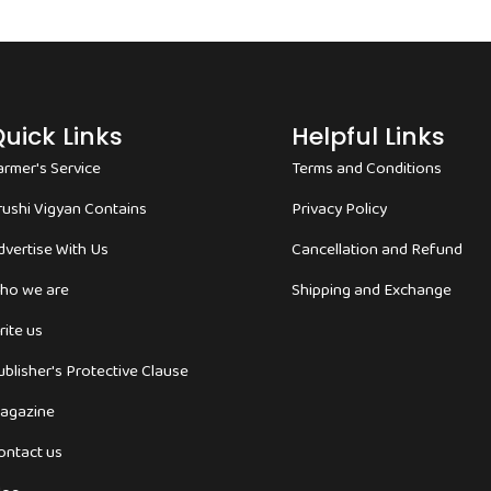
uick Links
Helpful Links
armer's Service
Terms and Conditions
rushi Vigyan Contains
Privacy Policy
dvertise With Us
Cancellation and Refund
ho we are
Shipping and Exchange
rite us
ublisher's Protective Clause
agazine
ontact us