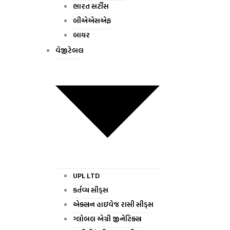
ભારત સર્ટીસ
બીએએસએફ
બાયર
વેજીટેબલ
UPL LTD
કર્તવ્ય સીડ્સ
એક્સન હાઇવેજ રાસી સીડ્સ
ગ્લોબલ એગ્રી જીનેટિક્સ