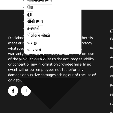
ગાભમારાની ઈયળ
ધૈણ
ફૂદા
લીલી ઈયળ
ફળમાખી
Q
મીલીબગ-ચીકટો
Disclaimer: Any use of the information given here is
F
હીરાફૂદા
made at the reader’s sole risk. there is no warranty
K
whatsoever for “Error Free” data, not does it
હોપર બર્ન
warranty the results that may be obtained from use
રોગ/ફૂગ/બેક્ટેરિયા
A
of the provided data, or as to the accuracy, reliability
or content of any information provided here. In no
W
event will or our employees not liable for any
damage or punitive damages arising out of the use of
W
or inability to use the data included.
I
X
I
I
P
c
-
n
c
o
t
s
o
M
n
w
t
n
-
i
a
-
C
f
t
g
g
a
t
r
o