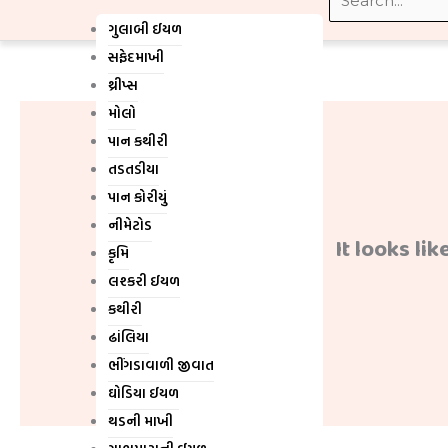
ગુલાબી ઈયળ
સફેદમાખી
થ્રીપ્સ
મોલો
પાન કથીરી
તડતડીયા
પાન કોરીયું
નીમેટોડ
It looks li
કૃમિ
લશ્કરી ઈયળ
કથીરી
ઢાંલિયા
ભીંગડાવાળી જીવાત
ઘોડિયા ઈયળ
થડની માખી