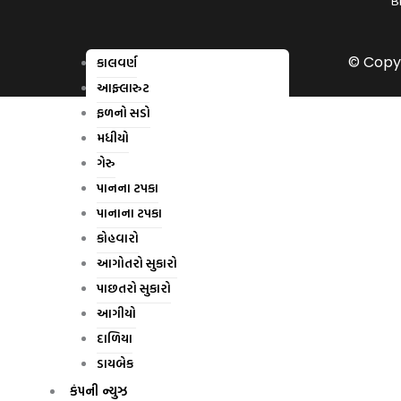
B
c
e
a
o
e
r
m
g
b
l
o
e
© Copyr
કાલવર્ણ
o
-
આફ્લારુટ
k
p
l
ફળનો સડો
u
મધીયો
s
ગેરુ
પાનના ટપકા
પાનાના ટપકા
કોહવારો
આગોતરો સુકારો
પાછતરો સુકારો
આગીયો
દાળિયા
ડાયબેક
કંપની ન્યુઝ