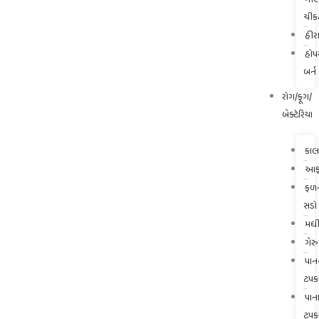
ચીક
હીરા
હોપ
બર્ન
રોગ/ફૂગ/
બેક્ટેરિયા
કાલ
આફ્
ફળ
સડો
મધી
ગેરુ
પાન
ટપક
પાન
ટપક