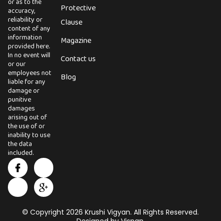
or as to the
Protective
accuracy,
reliability or
Clause
content of any
information
Magazine
provided here.
In no event will
Contact us
or our
employees not
Blog
liable for any
damage or
punitive
damages
arising out of
the use of or
inability to use
the data
included.
I
I
X
I
c
n
-
c
o
s
t
o
n
t
w
n
-
a
i
-
f
g
t
g
© Copyright 2026 Krushi Vigyan. All Rights Reserved.
a
r
t
o