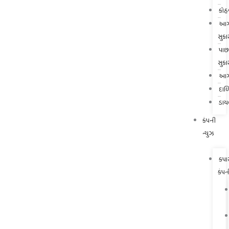
કોહ
આગ
સુકા
પાછ
સુકા
આગ
દાળ
ડાય
કંપની
ન્યુઝ
કપા
કંપન