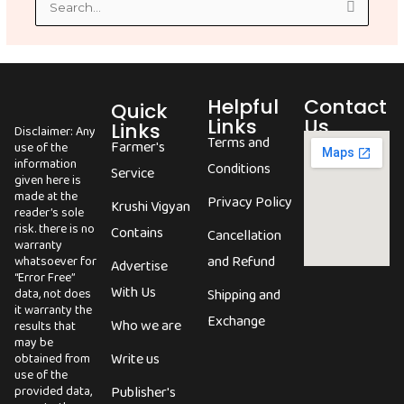
Search
for:
Helpful
Contact
Quick
Links
Us
Links
Disclaimer: Any
Terms and
Farmer's
use of the
information
Conditions
Service
given here is
made at the
Privacy Policy
Krushi Vigyan
reader’s sole
risk. there is no
Contains
Cancellation
warranty
and Refund
whatsoever for
Advertise
“Error Free”
With Us
data, not does
Shipping and
it warranty the
Exchange
Who we are
results that
may be
Write us
obtained from
use of the
provided data,
Publisher's