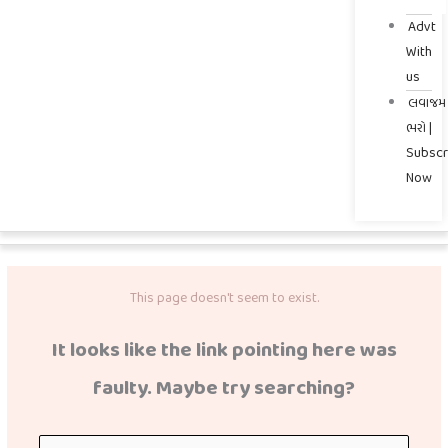
Advt
With
us
લવાજમ
ભરો |
Subscr
Now
This page doesn't seem to exist.
It looks like the link pointing here was
faulty. Maybe try searching?