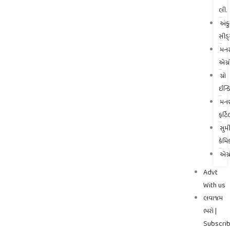
લી.
અંક
સીડ
મનસ
એગ્ર
ગ્રો
ઈન્ડ
મનશ
ફર્
સુમ
કેમ
એગ્
Advt
With us
લવાજમ
ભરો |
Subscri