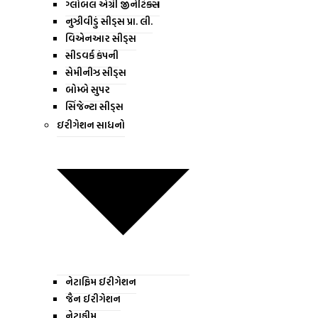
ગ્લોબલ એગ્રી જીનેટિક્સ
નુઝીવીડું સીડ્સ પ્રા. લી.
વિએનઆર સીડ્સ
સીડવર્ક કંપની
સેમીનીઝ સીડ્સ
બોમ્બે સુપર
સિંજેન્ટા સીડ્સ
ઇરીગેશન સાધનો
નેટાફિમ ઈરીગેશન
જૈન ઈરીગેશન
નેટાફીમ