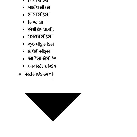
e
m
માર્કીવ સીડ્સ
સાગા સીડ્સ
b
સિન્ટીલા
એગ્રીટોપ પ્રા.લી.
o
મંગલમ સીડ્સ
નુઝીવીડુ સીડ્સ
o
કાવેરી સીડ્સ
આદિત્ય એગ્રી ટેક
k
બાયોસ્ટેડ ઇન્ડિયા
પેસ્ટીસાઇડ કંપની