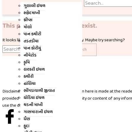
-
r
m
ગુલાબી ઈયળ
સફેદમાખી
f
થ્રીપ્સ
This page doesn't seem to exist.
મોલો
પાન કથીરી
It looks like the link pointing here was faulty. Maybe try searching?
તડતડીયા
પાન કોરીયું
નીમેટોડ
કૃમિ
લશ્કરી ઈયળ
કથીરી
ઢાંલિયા
ભીંગડાવાળી જીવાત
Disclaimer: Any use of the information given here is made at the reader
ઘોડિયા ઈયળ
provided data, or as to the accuracy, reliability or content of any info
થડની માખી
use the data included.
I
X
I
I
ગાભમારાની ઈયળ
ધૈણ
c
-
n
c
ફૂદા