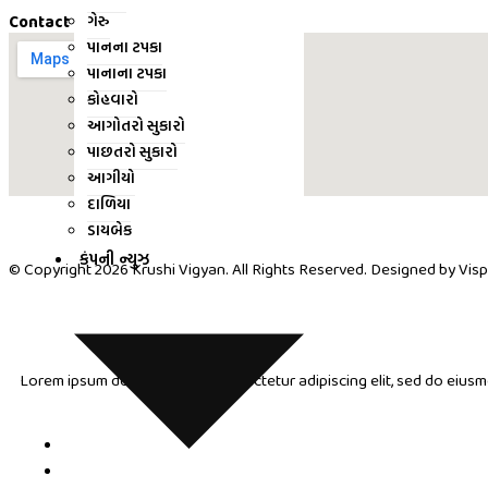
o
-
ગેરુ
Contact us
પાનના ટપકા
પાનાના ટપકા
k
p
કોહવારો
આગોતરો સુકારો
l
પાછતરો સુકારો
આગીયો
u
દાળિયા
ડાયબેક
s
કંપની ન્યુઝ
© Copyright 2026 Krushi Vigyan. All Rights Reserved. Designed by Visp
Lorem ipsum dolor sit amet, consectetur adipiscing elit, sed do eius