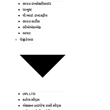
ભારત ઇન્સેક્ટીસાઈડ
ધાનુકા
પી.આઈ. ઇન્ડસ્ટ્રીઝ
ભારત સર્ટીસ
બીએએસએફ
બાયર
વેજીટેબલ
UPL LTD
કર્તવ્ય સીડ્સ
એક્સન હાઇવેજ રાસી સીડ્સ